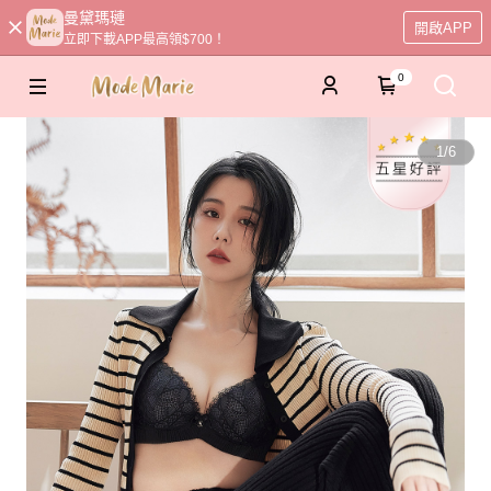
曼黛瑪璉
開啟APP
立即下載APP最高領$700！
0
1
/
6