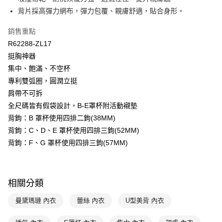
付款後萊爾富取貨
※ 交易是否成功請以「AFTEE先享後付 」之結帳頁面顯示為準，若有關於
背片採高彈力網布，彈力包覆、親膚舒適，貼合身形。
是否繳費成功／繳費後需取消欲退款等相關疑問，請聯繫「AFTEE先享後付
每筆NT$90，滿NT$1,000(含以上)免運費
客戶支援中心」
https://netprotections.freshdesk.com/support/home
銷售重點
7-11取貨付款
【注意事項】
R62288-ZL17
１．透過由恩沛科技股份有限公司提供之「AFTEE先享後付」服務完成之交
每筆NT$90，滿NT$1,000(含以上)免運費
挺胸神器
易，需依本服務之必要範圍內提供個人資料，並將交易相關給付款項請求債
權轉讓予恩沛科技股份有限公司。
付款後7-11取貨
集中、飽滿、不空杯
２．關於個人資料處理事宜，請瀏覽以下網址：
專利雙弧圈，圓潤立挺
每筆NT$90，滿NT$1,000(含以上)免運費
https://aftee.tw/terms/#terms3
肩帶不可拆
３．未成年的使用者請事先徵得法定代理人或監護人之同意方可使用
宅配
「AFTEE先享後付」，若未經同意申辦者引起之損失，本公司不負相關責
全尺碼皆有假袋設計，B-E罩杯附活動襯墊
任。
每筆NT$90，滿NT$1,000(含以上)免運費
背鉤：B 罩杯使用四排二鉤(38MM)
４．使用「AFTEE先享後付」時，將依據個別帳號之用戶狀況，依本公司即
時審查核予不同之上限額度；若仍有額度不足之情形，本公司將視審查結果
背鉤：C、D、E 罩杯使用四排三鉤(52MM)
離島宅配
請求用戶進行身份認證。
背鉤：F、G 罩杯使用四排三鉤(57MM)
每筆NT$150，滿NT$2,000(含以上)免運費
５．嚴禁一人註冊多個帳號或使用他人資訊註冊。若發現惡意使用之情形，
恩沛科技股份有限公司將有權停止該用戶之使用額度並採取法律行動。
海外宅配 (訂單成立後，請主動於2天內與線上客服核對收
查看運費
件資料，逾期未確認訂單將自動取消)
相關分類
曼黛瑪璉 內衣
蕾絲 內衣
U型美背 內衣