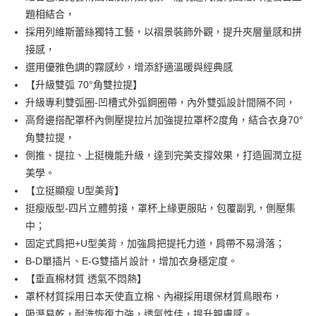
Apple Pay
臺灣中小企業銀行
台中商業銀行
題相結合，
匯豐（台灣）商業銀行
華泰商業銀行
採用列維斯蕾絲獨特工藝，以褶景裝飾外觀，提升夾層量感和拼
悠遊付
聯邦商業銀行
遠東國際商業銀行
接感，
元大商業銀行
永豐商業銀行
全盈+PAY
選用優雅色調的霧感紗，增添舒適溫暖與經典感
玉山商業銀行
星展（台灣）商業銀行
【升級雙弧 70°角雙拉提】
台新國際商業銀行
中國信託商業銀行
AFTEE先享後付
台灣樂天信用卡公司
升級專利雙弧圈-凹槽式外弧鋼圈帶，內外雙弧設計間隔不同，
相關說明
【關於「AFTEE先享後付」】
高脅邊搭配罩杯內側壓提拉片加強提拉罩杯2度角，結合衣身70°
ATM付款
AFTEE先享後付是「在收到商品之後才付款」的支付方式。 讓您購物簡單
角雙拉提，
便利好安心！
側推、提拉、上挺機能升級，達到完美支撐效果，打造圓潤立挺
１．簡單：不需註冊會員、不需綁卡、不需儲值。
運送方式
２．便利：只要手機號碼，簡訊認證，即可結帳。
美學。
３．安心：先確認商品／服務後，再付款。
全家取貨付款-以PackAge+配客嘉循環箱包裝寄出
【立挺顯瘦 U型美背】
每筆NT$90，滿NT$1,000(含以上)免運費
【「AFTEE先享後付」結帳流程】
挺瘦版型-四片立體剪接，罩杯上緣更服貼，包覆副乳，側壓集
１．於結帳方式選擇「AFTEE先享後付」後，將跳轉至「AFTEE先享後付」
中；
付款後全家取貨-以PackAge+配客嘉循環箱包裝寄出
結帳頁面，進行簡訊認證並確認金額後，即可完成結帳。
固定式肩把+U型美背，加強肩把提托力道，肩帶不易滑落；
２．訂單成立數日內，您將收到繳費通知簡訊。
每筆NT$90，滿NT$1,000(含以上)免運費
３．收到繳費通知簡訊後14天內，點擊此簡訊中的連結，可透過四大超商／
B-D單插片、E-G雙插片設計，增加衣身穩定度。
ATM／網路銀行／等多元方式進行付款，方視為交易完成。
萊爾富取貨付款
【垂直棉材質 透氣不悶熱】
※ 請注意：結帳手續完成當下不需立刻繳費，但若您需要取消訂單，請聯絡
每筆NT$90，滿NT$1,000(含以上)免運費
罩杯材質採用日本天使直立棉、內襯採用環保材質鳥眼布，
購買商品的店家。未經商家同意取消之訂單仍視為有效，需透過AFTEE先享
後付繳納相關費用。
吸溼易乾，耐洗恢復力強，透氣性佳，提升親膚感。