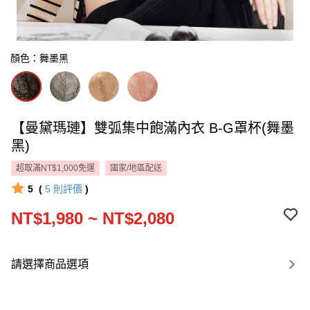
顏色：舞墨黑
【曼黛瑪璉】雙弧集中飽滿內衣 B-G罩杯(舞墨
黑)
超取滿NT$1,000免運
國家/地區配送
5
(
5
則評價
)
NT$1,980 ~ NT$2,080
請選擇商品選項