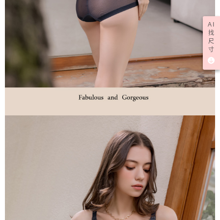
AI
找
尺
寸