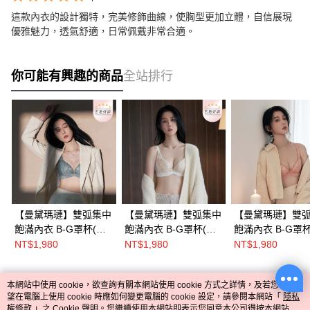
這款內衣的設計獨特，完美修飾曲線，使胸型更加立體，自信展現
優雅魅力，透氣舒適，日常佩戴非常合適。
你可能有興趣的商品
全站排行
【曼黛瑪璉】雙弧集中
【曼黛瑪璉】雙弧集中
【曼黛瑪璉】雙
飽滿內衣 B-G罩杯(靜
飽滿內衣 B-G罩杯(牙
飽滿內衣 B-G罩杯
謐灰)
白)
橙粉)
NT$1,980
NT$1,980
NT$1,980
本網站中使用 cookie，欲查詢有關本網站使用 cookie 方式之詳情，及若您不希
熱門標籤
望在電腦上使用 cookie 時應如何變更電腦的 cookie 設定，請參閱本網站「
隱私
權條款
」之 Cookie 聲明。您繼續使用本網站即表示您同意本公司得按本網站使