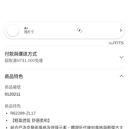
AI
找尺寸
付款與運送方式
超取滿NT$1,000免運
付款方式
商品特色
信用卡一次付款
商品編號
信用卡分期付款
9120211
3 期 0 利率 每期
NT$660
21家銀行
商品特色
合作金庫商業銀行
第一商業銀行
超商取貨付款
R62288-ZL17
華南商業銀行
彰化商業銀行
【輕盈透氣 舒適柔和】
LINE Pay
上海商業儲蓄銀行
台北富邦商業銀行
國泰世華商業銀行
兆豐國際商業銀行
結合巴洛克藝術風格及拼接元素，體現近代幾何風格與輕復古主