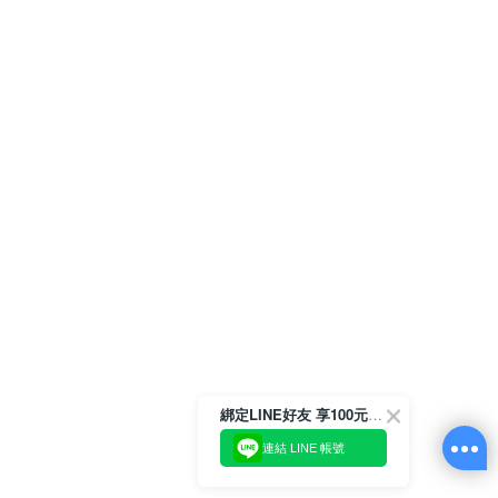
綁定LINE好友 享100元折價券
連結 LINE 帳號