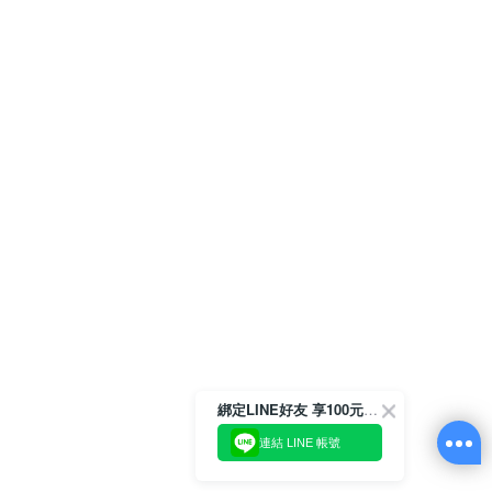
綁定LINE好友 享100元折價券
連結 LINE 帳號