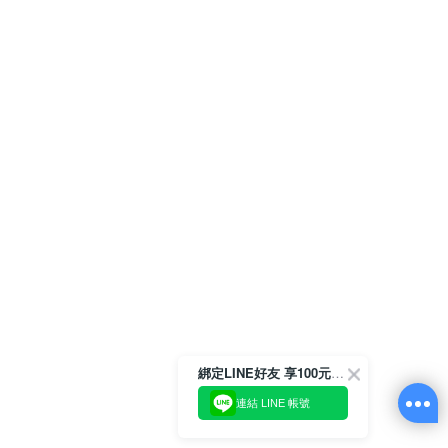
綁定LINE好友 享100元折價券
連結 LINE 帳號