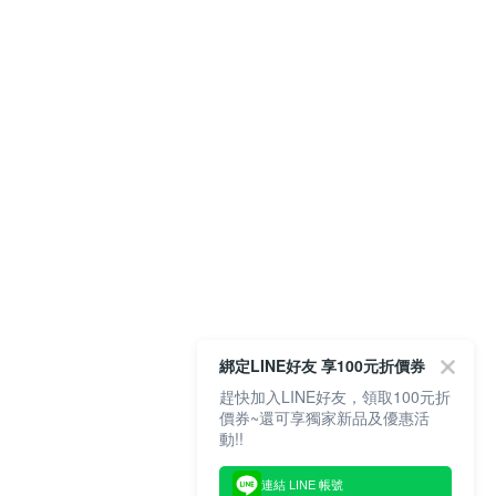
綁定LINE好友 享100元折價券
趕快加入LINE好友，領取100元折
價券~還可享獨家新品及優惠活
動!!
連結 LINE 帳號