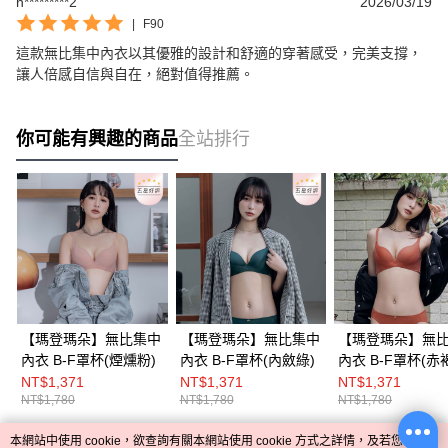
n*********2
2026/03/19
|
F90
這款無比集中內衣以其優雅的設計和舒適的穿著感受，完美支撐，
讓人倍感自信與自在，絕對值得推薦。
你可能有興趣的商品
全站排行
【瑪登瑪朵】無比集中
【瑪登瑪朵】無比集中
【瑪登瑪朵】無
內衣 B-F罩杯(煙燻粉)
內衣 B-F罩杯(內斂綠)
內衣 B-F罩杯(赤
NT$1,371
NT$1,371
NT$1,371
NT$1,780
NT$1,780
NT$1,780
本網站中使用 cookie，欲查詢有關本網站使用 cookie 方式之詳情，及若您不希