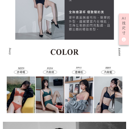
AI
找
尺
寸