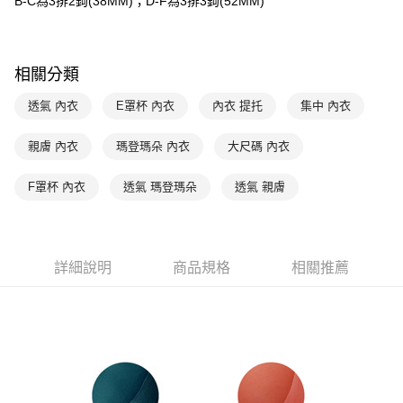
B-C為3排2鉤(38MM)；D-F為3排3鉤(52MM)
是否繳費成功／繳費後需取消欲退款等相關疑問，請聯繫「AFTEE先享後付
每筆NT$90，滿NT$1,000(含以上)免運費
客戶支援中心」
https://netprotections.freshdesk.com/support/home
7-11取貨付款
【注意事項】
相關分類
１．透過由恩沛科技股份有限公司提供之「AFTEE先享後付」服務完成之交
每筆NT$90，滿NT$1,000(含以上)免運費
易，需依本服務之必要範圍內提供個人資料，並將交易相關給付款項請求債
透氣 內衣
E罩杯 內衣
內衣 提托
集中 內衣
權轉讓予恩沛科技股份有限公司。
付款後7-11取貨
２．關於個人資料處理事宜，請瀏覽以下網址：
每筆NT$90，滿NT$1,000(含以上)免運費
https://aftee.tw/terms/#terms3
親膚 內衣
瑪登瑪朵 內衣
大尺碼 內衣
３．未成年的使用者請事先徵得法定代理人或監護人之同意方可使用
宅配
「AFTEE先享後付」，若未經同意申辦者引起之損失，本公司不負相關責
F罩杯 內衣
透氣 瑪登瑪朵
透氣 親膚
任。
每筆NT$90，滿NT$1,000(含以上)免運費
４．使用「AFTEE先享後付」時，將依據個別帳號之用戶狀況，依本公司即
時審查核予不同之上限額度；若仍有額度不足之情形，本公司將視審查結果
離島宅配
請求用戶進行身份認證。
每筆NT$150，滿NT$2,000(含以上)免運費
５．嚴禁一人註冊多個帳號或使用他人資訊註冊。若發現惡意使用之情形，
詳細說明
商品規格
相關推薦
恩沛科技股份有限公司將有權停止該用戶之使用額度並採取法律行動。
海外宅配 (訂單成立後，請主動於2天內與線上客服核對收
查看運費
件資料，逾期未確認訂單將自動取消)