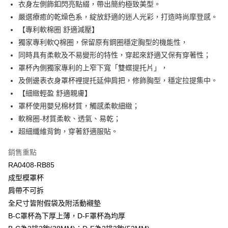
臺灣中小企業銀行
台中商業銀行
衣身左側飾釦閃亮點綴，帶出簡約極致美型。
匯豐（台灣）商業銀行
華泰商業銀行
嚴選療癒的乾燥色系，綻放舒適的迷人光彩，打造時尚摩登感。
悠遊付
聯邦商業銀行
遠東國際商業銀行
【專利軟棉圈 舒適減壓】
元大商業銀行
永豐商業銀行
全盈+PAY
獨家專利軟Q棉圈，保留原有鋼圈穩定胸型的機能性，
玉山商業銀行
星展（台灣）商業銀行
同時具有柔軟及不易變形的特性，穿起來舒適又保有穿著性；
台新國際商業銀行
中國信託商業銀行
AFTEE先享後付
台灣樂天信用卡公司
罩杯內側獨家專利的上窄下寬「雙蝶提托片」，
相關說明
【關於「AFTEE先享後付」】
及側邊表衣身罩杯裡提托延伸肩把，修飾胸型，穩定拉提集中。
ATM付款
AFTEE先享後付是「在收到商品之後才付款」的支付方式。 讓您購物簡單
【細緻輕盈 舒適親膚】
便利好安心！
罩杯使用嬰兒棉材質，觸感柔軟細緻；
１．簡單：不需註冊會員、不需綁卡、不需儲值。
運送方式
２．便利：只要手機號碼，簡訊認證，即可結帳。
軟棉圈-材質柔軟、透氣、易乾；
３．安心：先確認商品／服務後，再付款。
全家取貨付款$888免運-以PackAge+配客嘉循環箱包裝寄出
超細纖維背鉤，穿著舒適服貼。
每筆NT$90，滿NT$888(含以上)免運費
【「AFTEE先享後付」結帳流程】
銷售重點
１．於結帳方式選擇「AFTEE先享後付」後，將跳轉至「AFTEE先享後付」
付款後全家取貨$888免運-以PackAge+配客嘉循環箱包裝寄出
結帳頁面，進行簡訊認證並確認金額後，即可完成結帳。
RA0408-RB85
２．訂單成立數日內，您將收到繳費通知簡訊。
每筆NT$90，滿NT$888(含以上)免運費
成型模罩杯
３．收到繳費通知簡訊後14天內，點擊此簡訊中的連結，可透過四大超商／
ATM／網路銀行／等多元方式進行付款，方視為交易完成。
肩帶不可拆
萊爾富取貨付款
※ 請注意：結帳手續完成當下不需立刻繳費，但若您需要取消訂單，請聯絡
全尺寸皆附假袋及附活動襯墊
每筆NT$90，滿NT$1,000(含以上)免運費
購買商品的店家。未經商家同意取消之訂單仍視為有效，需透過AFTEE先享
B-C罩杯為下厚上薄，D-F罩杯為均厚
後付繳納相關費用。
付款後萊爾富取貨
※ 交易是否成功請以「AFTEE先享後付 」之結帳頁面顯示為準，若有關於