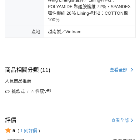
Wing Lining側翼裡／Lining裡料1：
POLYAMIDE 聚醯胺纖維 72％，SPANDEX
彈性纖維 28％ Lining裡料2：COTTON棉
100％
產地
越南製／Vietnam
商品相關分類 (11)
查看全部
人氣商品推薦
👉 挑款式
⭐ 性感V型
評價
查看全部
5
(
1
則評價
)