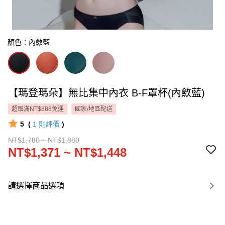
顏色：內斂藍
【瑪登瑪朵】無比集中內衣 B-F罩杯(內斂藍)
超取滿NT$888免運
國家/地區配送
5
(
1
則評價
)
NT$1,780 ~ NT$1,880
NT$1,371 ~ NT$1,448
請選擇商品選項