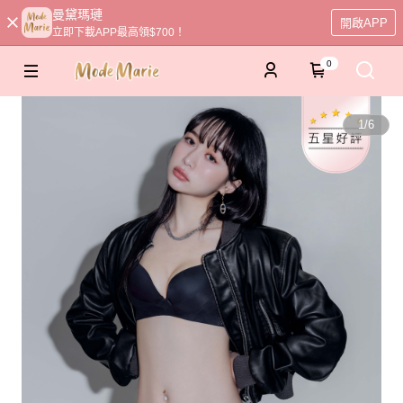
曼黛瑪璉
開啟APP
立即下載APP最高領$700！
0
1
/
6