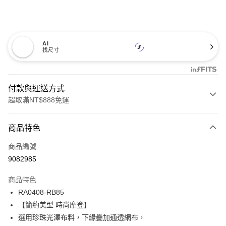
AI
找尺寸
付款與運送方式
超取滿NT$888免運
付款方式
商品特色
信用卡一次付款
商品編號
信用卡分期付款
9082985
3 期 0 利率 每期
NT$457
21家銀行
商品特色
合作金庫商業銀行
第一商業銀行
超商取貨付款
RA0408-RB85
華南商業銀行
彰化商業銀行
【簡約美型 時尚摩登】
LINE Pay
上海商業儲蓄銀行
台北富邦商業銀行
國泰世華商業銀行
兆豐國際商業銀行
選用珍珠光澤布料，下緣疊加通透網布，
Apple Pay