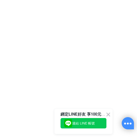
綁定LINE好友 享100元折價券
連結 LINE 帳號