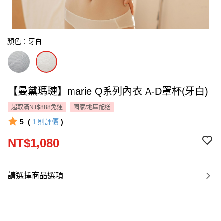
顏色：牙白
【曼黛瑪璉】marie Q系列內衣 A-D罩杯(牙白)
超取滿NT$888免運
國家/地區配送
5
(
1
則評價
)
NT$1,080
請選擇商品選項