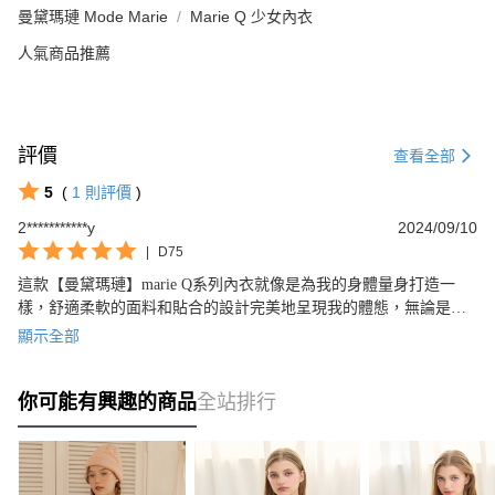
曼黛瑪璉 Mode Marie
Marie Q 少女內衣
人氣商品推薦
評價
查看全部
5
(
1
則評價
)
2***********y
2024/09/10
|
D75
這款【曼黛瑪璉】marie Q系列內衣就像是為我的身體量身打造一
樣，舒適柔軟的面料和貼合的設計完美地呈現我的體態，無論是外
觀或是穿著感受都非常滿意。強烈推薦給需要優質內衣的您。
顯示全部
你可能有興趣的商品
全站排行