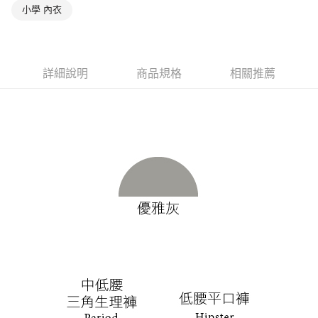
是否繳費成功／繳費後需取消欲退款等相關疑問，請聯繫「AFTEE先享後付
每筆NT$90，滿NT$1,000(含以上)免運費
小學 內衣
客戶支援中心」
https://netprotections.freshdesk.com/support/home
7-11取貨付款
【注意事項】
１．透過由恩沛科技股份有限公司提供之「AFTEE先享後付」服務完成之交
每筆NT$90，滿NT$1,000(含以上)免運費
易，需依本服務之必要範圍內提供個人資料，並將交易相關給付款項請求債
詳細說明
商品規格
相關推薦
權轉讓予恩沛科技股份有限公司。
付款後7-11取貨
２．關於個人資料處理事宜，請瀏覽以下網址：
每筆NT$90，滿NT$1,000(含以上)免運費
https://aftee.tw/terms/#terms3
３．未成年的使用者請事先徵得法定代理人或監護人之同意方可使用
宅配
「AFTEE先享後付」，若未經同意申辦者引起之損失，本公司不負相關責
任。
每筆NT$90，滿NT$1,000(含以上)免運費
４．使用「AFTEE先享後付」時，將依據個別帳號之用戶狀況，依本公司即
時審查核予不同之上限額度；若仍有額度不足之情形，本公司將視審查結果
離島宅配
請求用戶進行身份認證。
每筆NT$150，滿NT$2,000(含以上)免運費
５．嚴禁一人註冊多個帳號或使用他人資訊註冊。若發現惡意使用之情形，
恩沛科技股份有限公司將有權停止該用戶之使用額度並採取法律行動。
海外宅配 (訂單成立後，請主動於2天內與線上客服核對收
查看運費
件資料，逾期未確認訂單將自動取消)