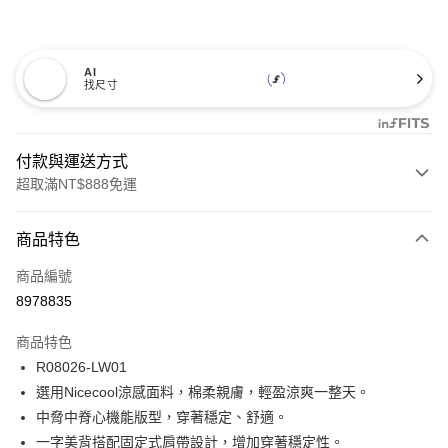
AI
找尺寸
付款與運送方式
超取滿NT$888免運
付款方式
商品特色
信用卡一次付款
商品編號
信用卡分期付款
8978835
3 期 0 利率 每期
NT$360
21家銀行
商品特色
合作金庫商業銀行
第一商業銀行
超商取貨付款
R08026-LW01
華南商業銀行
彰化商業銀行
選用Nicecool涼感面料，棉柔親膚，輕盈涼爽一整天。
LINE Pay
上海商業儲蓄銀行
台北富邦商業銀行
國泰世華商業銀行
兆豐國際商業銀行
中脅中脊心機能版型，穿著穩定、舒適。
Apple Pay
臺灣中小企業銀行
台中商業銀行
一字美背搭配固定式肩帶設計，增加穿著穩定性。