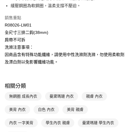
匯豐（台灣）商業銀行
華泰商業銀行
緩壓鋼圈為軟鋼圈，溫柔支撐不壓迫。
悠遊付
聯邦商業銀行
遠東國際商業銀行
元大商業銀行
永豐商業銀行
全盈+PAY
銷售重點
玉山商業銀行
星展（台灣）商業銀行
R08026-LW01
台新國際商業銀行
中國信託商業銀行
AFTEE先享後付
全尺寸三排二鈎(38mm)
台灣樂天信用卡公司
相關說明
肩帶不可拆
【關於「AFTEE先享後付」】
ATM付款
洗滌注意事項：
AFTEE先享後付是「在收到商品之後才付款」的支付方式。 讓您購物簡單
便利好安心！
因商品含有特殊功能纖維，請使用中性洗滌劑洗滌，勿使用柔軟劑
１．簡單：不需註冊會員、不需綁卡、不需儲值。
運送方式
及漂白劑以免影響纖維功能。
２．便利：只要手機號碼，簡訊認證，即可結帳。
３．安心：先確認商品／服務後，再付款。
全家取貨付款$888免運-以PackAge+配客嘉循環箱包裝寄出
每筆NT$90，滿NT$888(含以上)免運費
【「AFTEE先享後付」結帳流程】
１．於結帳方式選擇「AFTEE先享後付」後，將跳轉至「AFTEE先享後付」
相關分類
付款後全家取貨$888免運-以PackAge+配客嘉循環箱包裝寄出
結帳頁面，進行簡訊認證並確認金額後，即可完成結帳。
２．訂單成立數日內，您將收到繳費通知簡訊。
無鋼圈 成長內衣
曼黛瑪璉 內衣
親膚 內衣
每筆NT$90，滿NT$888(含以上)免運費
３．收到繳費通知簡訊後14天內，點擊此簡訊中的連結，可透過四大超商／
ATM／網路銀行／等多元方式進行付款，方視為交易完成。
萊爾富取貨付款
美背 內衣
白色 內衣
美背 親膚
※ 請注意：結帳手續完成當下不需立刻繳費，但若您需要取消訂單，請聯絡
每筆NT$90，滿NT$1,000(含以上)免運費
購買商品的店家。未經商家同意取消之訂單仍視為有效，需透過AFTEE先享
後付繳納相關費用。
內衣 一字美背
學生內衣 親膚
曼黛瑪璉 學生內衣
付款後萊爾富取貨
※ 交易是否成功請以「AFTEE先享後付 」之結帳頁面顯示為準，若有關於