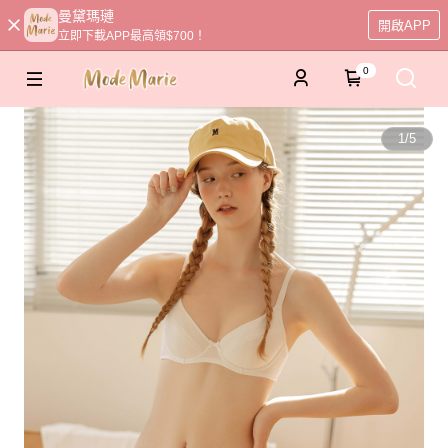
曼黛瑪璉
開啟APP
立即下載APP最高領$700！
0
1
/
5