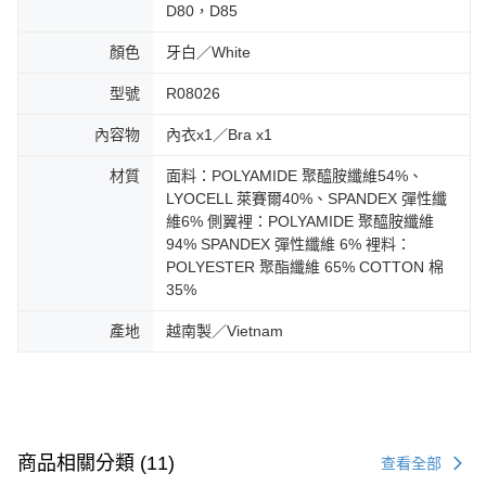
D80，D85
顏色
牙白／White
型號
R08026
內容物
內衣x1／Bra x1
材質
面料：POLYAMIDE 聚醯胺纖維54%、
LYOCELL 萊賽爾40%、SPANDEX 彈性纖
維6% 側翼裡：POLYAMIDE 聚醯胺纖維
94% SPANDEX 彈性纖維 6% 裡料：
POLYESTER 聚酯纖維 65% COTTON 棉
35%
產地
越南製／Vietnam
商品相關分類 (11)
查看全部