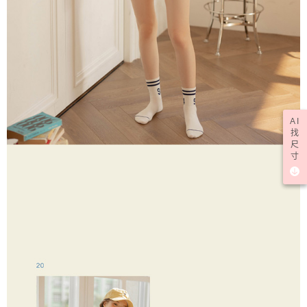
AI
找
尺
寸