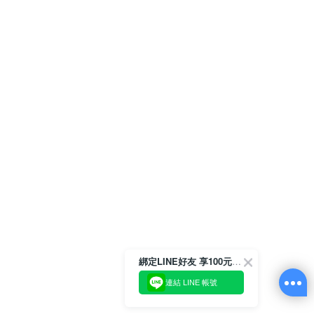
綁定LINE好友 享100元折價券
連結 LINE 帳號