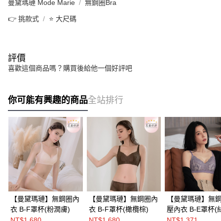
曼黛瑪璉 Mode Marie
無鋼圈Bra
👉 挑款式
⭐ 大尺碼
評價
喜歡這個商品嗎？購買後給他一個好評吧
你可能有興趣的商品
全站排行
【曼黛瑪璉】無鋼圈內
【曼黛瑪璉】無鋼圈內
【曼黛瑪璉】無
衣 B-F罩杯(粉潤膚)
衣 B-F罩杯(橄欖棕)
壓內衣 B-E罩杯(
紫)
NT$1,680
NT$1,680
NT$1,371