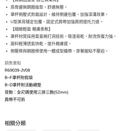
悠遊付
聯邦商業銀行
遠東國際商業銀行
高脅邊無鋼圈版型，舒適無壓，
元大商業銀行
永豐商業銀行
全盈+PAY
罩杯側壓式剪裁設計，維持側邊包覆，加強深溝效果，
玉山商業銀行
星展（台灣）商業銀行
U型美背穩定包覆、固定式肩帶加強肩把提托力道。
台新國際商業銀行
中國信託商業銀行
AFTEE先享後付
台灣樂天信用卡公司
【細緻輕盈 親膚柔軟】
相關說明
【關於「AFTEE先享後付」】
罩杯材質採用垂直棉打洞技術，吸溼易乾，耐洗恢復力強，
ATM付款
AFTEE先享後付是「在收到商品之後才付款」的支付方式。 讓您購物簡單
面料輕薄透氣快乾，提升親膚感，
便利好安心！
側壓條與鋼圈條使用一體成型織帶，穿著服貼不壓迫。
１．簡單：不需註冊會員、不需綁卡、不需儲值。
運送方式
２．便利：只要手機號碼，簡訊認證，即可結帳。
３．安心：先確認商品／服務後，再付款。
銷售重點
全家取貨付款$888免運-以PackAge+配客嘉循環箱包裝寄出
R69039-JV08
每筆NT$90，滿NT$888(含以上)免運費
【「AFTEE先享後付」結帳流程】
B~F罩杯附假袋
１．於結帳方式選擇「AFTEE先享後付」後，將跳轉至「AFTEE先享後付」
付款後全家取貨$888免運-以PackAge+配客嘉循環箱包裝寄出
結帳頁面，進行簡訊認證並確認金額後，即可完成結帳。
B~D罩杯附活動襯墊
２．訂單成立數日內，您將收到繳費通知簡訊。
每筆NT$90，滿NT$888(含以上)免運費
背鉤：全尺碼使用三排三鉤(52mm)
３．收到繳費通知簡訊後14天內，點擊此簡訊中的連結，可透過四大超商／
ATM／網路銀行／等多元方式進行付款，方視為交易完成。
肩帶不可拆
萊爾富取貨付款
※ 請注意：結帳手續完成當下不需立刻繳費，但若您需要取消訂單，請聯絡
每筆NT$90，滿NT$1,000(含以上)免運費
購買商品的店家。未經商家同意取消之訂單仍視為有效，需透過AFTEE先享
後付繳納相關費用。
付款後萊爾富取貨
※ 交易是否成功請以「AFTEE先享後付 」之結帳頁面顯示為準，若有關於
相關分類
是否繳費成功／繳費後需取消欲退款等相關疑問，請聯繫「AFTEE先享後付
每筆NT$90，滿NT$1,000(含以上)免運費
客戶支援中心」
https://netprotections.freshdesk.com/support/home