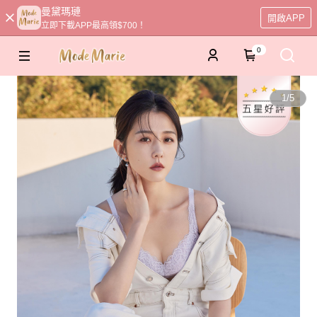
曼黛瑪璉
開啟APP
立即下載APP最高領$700！
0
1
/
5