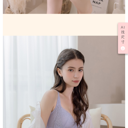
AI
找
尺
寸