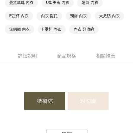
曼黛瑪璉 內衣
U型美背 內衣
透氣 內衣
7-11取貨付款
【注意事項】
１．透過由恩沛科技股份有限公司提供之「AFTEE先享後付」服務完成之交
每筆NT$90，滿NT$1,000(含以上)免運費
E罩杯 內衣
內衣 提托
親膚 內衣
大尺碼 內衣
易，需依本服務之必要範圍內提供個人資料，並將交易相關給付款項請求債
權轉讓予恩沛科技股份有限公司。
付款後7-11取貨
無鋼圈 內衣
F罩杯 內衣
內衣 好收納
２．關於個人資料處理事宜，請瀏覽以下網址：
每筆NT$90，滿NT$1,000(含以上)免運費
https://aftee.tw/terms/#terms3
３．未成年的使用者請事先徵得法定代理人或監護人之同意方可使用
宅配
「AFTEE先享後付」，若未經同意申辦者引起之損失，本公司不負相關責
任。
每筆NT$90，滿NT$1,000(含以上)免運費
詳細說明
商品規格
相關推薦
４．使用「AFTEE先享後付」時，將依據個別帳號之用戶狀況，依本公司即
時審查核予不同之上限額度；若仍有額度不足之情形，本公司將視審查結果
離島宅配
請求用戶進行身份認證。
每筆NT$150，滿NT$2,000(含以上)免運費
５．嚴禁一人註冊多個帳號或使用他人資訊註冊。若發現惡意使用之情形，
恩沛科技股份有限公司將有權停止該用戶之使用額度並採取法律行動。
海外宅配 (訂單成立後，請主動於2天內與線上客服核對收
查看運費
件資料，逾期未確認訂單將自動取消)