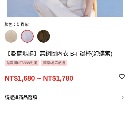
顏色：幻蝶紫
【曼黛瑪璉】無鋼圈內衣 B-F罩杯(幻蝶紫)
超取滿NT$888免運
國家/地區配送
NT$1,680 ~ NT$1,780
請選擇商品選項