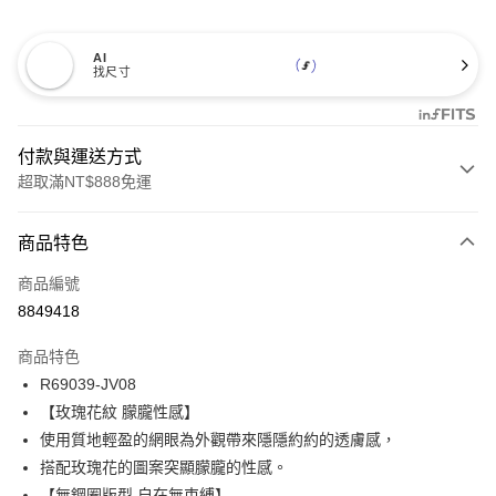
AI
找尺寸
付款與運送方式
超取滿NT$888免運
付款方式
商品特色
信用卡一次付款
商品編號
信用卡分期付款
8849418
3 期 0 利率 每期
NT$560
21家銀行
商品特色
合作金庫商業銀行
第一商業銀行
超商取貨付款
R69039-JV08
華南商業銀行
彰化商業銀行
【玫瑰花紋 朦朧性感】
LINE Pay
上海商業儲蓄銀行
台北富邦商業銀行
國泰世華商業銀行
兆豐國際商業銀行
使用質地輕盈的網眼為外觀帶來隱隱約約的透膚感，
Apple Pay
臺灣中小企業銀行
台中商業銀行
搭配玫瑰花的圖案突顯朦朧的性感。
匯豐（台灣）商業銀行
華泰商業銀行
【無鋼圈版型 自在無束縛】