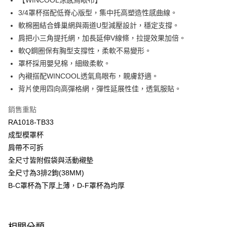
【WINCOOL涼感鳥眼布】
匯豐（台灣）商業銀行
華泰商業銀行
3/4罩杯搭配低脊心版型，集中托高塑造性感曲線。
悠遊付
聯邦商業銀行
遠東國際商業銀行
軟棉圈結合蜂巢網與兩道U型減壓設計，穩定支撐。
元大商業銀行
永豐商業銀行
全盈+PAY
肩把小三角提托網，加長延伸V線條，拉提效果加倍。
玉山商業銀行
星展（台灣）商業銀行
軟Q鋼圈保有胸型支撐性，柔軟不易變形。
台新國際商業銀行
中國信託商業銀行
AFTEE先享後付
台灣樂天信用卡公司
罩杯採用嬰兒棉，細緻柔軟。
相關說明
【關於「AFTEE先享後付」】
內襯搭配WINCOOL透氣鳥眼布，親膚舒適。
ATM付款
AFTEE先享後付是「在收到商品之後才付款」的支付方式。 讓您購物簡單
背片使用四向高彈格網，彈性延展性佳，透氣服貼。
便利好安心！
１．簡單：不需註冊會員、不需綁卡、不需儲值。
運送方式
銷售重點
２．便利：只要手機號碼，簡訊認證，即可結帳。
３．安心：先確認商品／服務後，再付款。
RA1018-TB33
全家取貨付款$888免運-以PackAge+配客嘉循環箱包裝寄出
成型模罩杯
每筆NT$90，滿NT$888(含以上)免運費
【「AFTEE先享後付」結帳流程】
肩帶不可拆
１．於結帳方式選擇「AFTEE先享後付」後，將跳轉至「AFTEE先享後付」
付款後全家取貨$888免運-以PackAge+配客嘉循環箱包裝寄出
結帳頁面，進行簡訊認證並確認金額後，即可完成結帳。
全尺寸皆附假袋與活動襯墊
２．訂單成立數日內，您將收到繳費通知簡訊。
每筆NT$90，滿NT$888(含以上)免運費
全尺寸為3排2鉤(38MM)
３．收到繳費通知簡訊後14天內，點擊此簡訊中的連結，可透過四大超商／
ATM／網路銀行／等多元方式進行付款，方視為交易完成。
B-C罩杯為下厚上薄，D-F罩杯為均厚
萊爾富取貨付款
※ 請注意：結帳手續完成當下不需立刻繳費，但若您需要取消訂單，請聯絡
每筆NT$90，滿NT$1,000(含以上)免運費
購買商品的店家。未經商家同意取消之訂單仍視為有效，需透過AFTEE先享
後付繳納相關費用。
付款後萊爾富取貨
※ 交易是否成功請以「AFTEE先享後付 」之結帳頁面顯示為準，若有關於