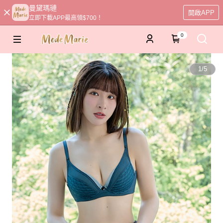
曼黛瑪璉
開啟APP
立即下載APP最高領$700！
0
1
/
5