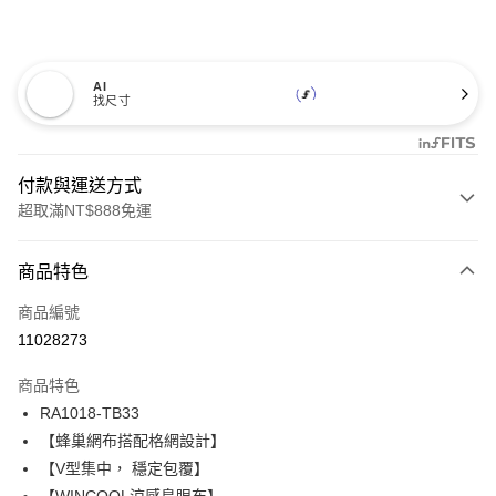
AI
找尺寸
付款與運送方式
超取滿NT$888免運
付款方式
商品特色
信用卡一次付款
商品編號
信用卡分期付款
11028273
3 期 0 利率 每期
NT$593
21家銀行
商品特色
合作金庫商業銀行
第一商業銀行
超商取貨付款
RA1018-TB33
華南商業銀行
彰化商業銀行
【蜂巢網布搭配格網設計】
LINE Pay
上海商業儲蓄銀行
台北富邦商業銀行
國泰世華商業銀行
兆豐國際商業銀行
【V型集中， 穩定包覆】
Apple Pay
臺灣中小企業銀行
台中商業銀行