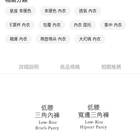
相關分類
是否繳費成功／繳費後需取消欲退款等相關疑問，請聯繫「AFTEE先享後付
每筆NT$90，滿NT$1,000(含以上)免運費
客戶支援中心」
https://netprotections.freshdesk.com/support/home
星座 幸運色
幸運色 內衣
透氣 內衣
7-11取貨付款
【注意事項】
１．透過由恩沛科技股份有限公司提供之「AFTEE先享後付」服務完成之交
每筆NT$90，滿NT$1,000(含以上)免運費
E罩杯 內衣
包覆 內衣
內衣 提托
集中 內衣
易，需依本服務之必要範圍內提供個人資料，並將交易相關給付款項請求債
權轉讓予恩沛科技股份有限公司。
付款後7-11取貨
親膚 內衣
瑪登瑪朵 內衣
大尺碼 內衣
２．關於個人資料處理事宜，請瀏覽以下網址：
每筆NT$90，滿NT$1,000(含以上)免運費
https://aftee.tw/terms/#terms3
３．未成年的使用者請事先徵得法定代理人或監護人之同意方可使用
宅配
「AFTEE先享後付」，若未經同意申辦者引起之損失，本公司不負相關責
任。
每筆NT$90，滿NT$1,000(含以上)免運費
詳細說明
商品規格
相關推薦
４．使用「AFTEE先享後付」時，將依據個別帳號之用戶狀況，依本公司即
時審查核予不同之上限額度；若仍有額度不足之情形，本公司將視審查結果
離島宅配
請求用戶進行身份認證。
每筆NT$150，滿NT$2,000(含以上)免運費
５．嚴禁一人註冊多個帳號或使用他人資訊註冊。若發現惡意使用之情形，
恩沛科技股份有限公司將有權停止該用戶之使用額度並採取法律行動。
海外宅配 (訂單成立後，請主動於2天內與線上客服核對收
查看運費
件資料，逾期未確認訂單將自動取消)