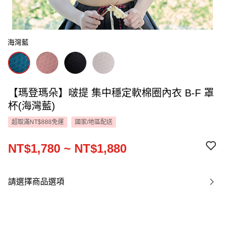
海灣藍
【瑪登瑪朵】啵提 集中穩定軟棉圈內衣 B-F 罩
杯(海灣藍)
超取滿NT$888免運
國家/地區配送
NT$1,780 ~ NT$1,880
請選擇商品選項