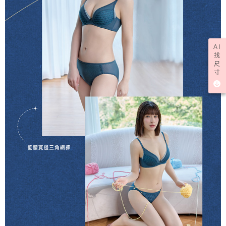
AI
找
尺
寸