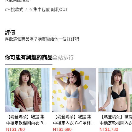
👉 挑款式
⭐ 集中包覆 副乳OUT
評價
喜歡這個商品嗎？購買後給他一個好評吧
你可能有興趣的商品
全站排行
【瑪登瑪朵】啵提 集
【瑪登瑪朵】啵提 集
【瑪登瑪朵】啵提
中穩定軟棉圈內衣 B-F
中穩定內衣 C-G罩杯
中穩定軟棉圈內衣 
罩杯(香草膚)
(冰河藍)
罩杯(黑)
NT$1,780
NT$1,680
NT$1,780