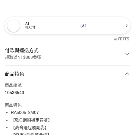
AI
找尺寸
付款與運送方式
超取滿NT$888免運
付款方式
商品特色
信用卡一次付款
商品編號
信用卡分期付款
10536543
3 期 0 利率 每期
NT$560
21家銀行
商品特色
合作金庫商業銀行
第一商業銀行
超商取貨付款
RA5005-SM07
華南商業銀行
彰化商業銀行
【軟Q鋼圈穩定穿著】
LINE Pay
上海商業儲蓄銀行
台北富邦商業銀行
國泰世華商業銀行
兆豐國際商業銀行
【高脅邊包覆副乳】
Apple Pay
臺灣中小企業銀行
台中商業銀行