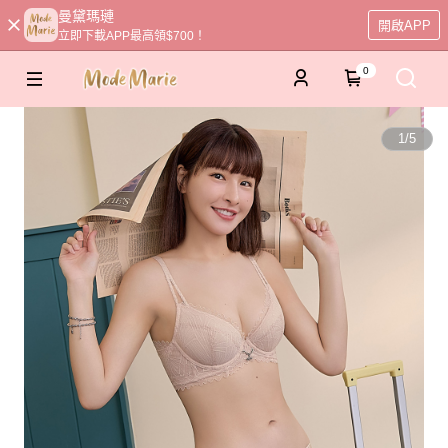
曼黛瑪璉
開啟APP
立即下載APP最高領$700！
0
1
/
5