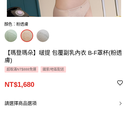
顏色：粉透膚
【瑪登瑪朵】啵提 包覆副乳內衣 B-F罩杯(粉透
膚)
超取滿NT$888免運
國家/地區配送
NT$1,680
請選擇商品選項