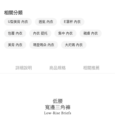
是否繳費成功／繳費後需取消欲退款等相關疑問，請聯繫「AFTEE先享後付
每筆NT$90，滿NT$1,000(含以上)免運費
客戶支援中心」
https://netprotections.freshdesk.com/support/home
相關分類
7-11取貨付款
【注意事項】
１．透過由恩沛科技股份有限公司提供之「AFTEE先享後付」服務完成之交
每筆NT$90，滿NT$1,000(含以上)免運費
U型美背 內衣
透氣 內衣
E罩杯 內衣
易，需依本服務之必要範圍內提供個人資料，並將交易相關給付款項請求債
權轉讓予恩沛科技股份有限公司。
付款後7-11取貨
包覆 內衣
內衣 提托
集中 內衣
親膚 內衣
２．關於個人資料處理事宜，請瀏覽以下網址：
每筆NT$90，滿NT$1,000(含以上)免運費
https://aftee.tw/terms/#terms3
３．未成年的使用者請事先徵得法定代理人或監護人之同意方可使用
美背 內衣
瑪登瑪朵 內衣
大尺碼 內衣
宅配
「AFTEE先享後付」，若未經同意申辦者引起之損失，本公司不負相關責
任。
每筆NT$90，滿NT$1,000(含以上)免運費
４．使用「AFTEE先享後付」時，將依據個別帳號之用戶狀況，依本公司即
時審查核予不同之上限額度；若仍有額度不足之情形，本公司將視審查結果
離島宅配
請求用戶進行身份認證。
詳細說明
商品規格
相關推薦
每筆NT$150，滿NT$2,000(含以上)免運費
５．嚴禁一人註冊多個帳號或使用他人資訊註冊。若發現惡意使用之情形，
恩沛科技股份有限公司將有權停止該用戶之使用額度並採取法律行動。
海外宅配 (訂單成立後，請主動於2天內與線上客服核對收
查看運費
件資料，逾期未確認訂單將自動取消)