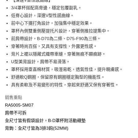
【深邃V型性感曲線】
匯豐（台灣）商業銀行
華泰商業銀行
3/4罩杯搭配高脅邊，穩定包覆副乳。
悠遊付
聯邦商業銀行
遠東國際商業銀行
低脊心設計，深邃V型性感曲線。
元大商業銀行
永豐商業銀行
全盈+PAY
前中心下擺打角設計，加強集中穩定效果。
玉山商業銀行
星展（台灣）商業銀行
罩杯內側雙重側壓提托片設計，穿著側推拉提集中。
台新國際商業銀行
中國信託商業銀行
AFTEE先享後付
台灣樂天信用卡公司
前肩帶設計，B-D70為二條、D75-F90為三條。
相關說明
【關於「AFTEE先享後付」】
穿著時尚百搭，又具有支撐性，外露更性感。
ATM付款
AFTEE先享後付是「在收到商品之後才付款」的支付方式。 讓您購物簡單
背片上襬以隱藏式織帶車縫，穿著無痕不顯痕跡。
便利好安心！
U型美背設計，肩帶不易滑落。
１．簡單：不需註冊會員、不需綁卡、不需儲值。
運送方式
２．便利：只要手機號碼，簡訊認證，即可結帳。
罩杯採用垂直棉材質，吸溼易乾，透氣性佳，提升親膚感。
３．安心：先確認商品／服務後，再付款。
全家取貨付款$888免運-以PackAge+配客嘉循環箱包裝寄出
舒適軟Q鋼圈，保留原有鋼圈穩定胸型的機能性。
每筆NT$90，滿NT$888(含以上)免運費
【「AFTEE先享後付」結帳流程】
具有柔軟及不易變形的特性，穿起來舒適又保有穿著性。
１．於結帳方式選擇「AFTEE先享後付」後，將跳轉至「AFTEE先享後付」
付款後全家取貨$888免運-以PackAge+配客嘉循環箱包裝寄出
結帳頁面，進行簡訊認證並確認金額後，即可完成結帳。
銷售重點
２．訂單成立數日內，您將收到繳費通知簡訊。
每筆NT$90，滿NT$888(含以上)免運費
RA5005-SM07
３．收到繳費通知簡訊後14天內，點擊此簡訊中的連結，可透過四大超商／
ATM／網路銀行／等多元方式進行付款，方視為交易完成。
肩帶不可拆
萊爾富取貨付款
※ 請注意：結帳手續完成當下不需立刻繳費，但若您需要取消訂單，請聯絡
全尺寸皆有假袋設計，B-D罩杯附活動襯墊
每筆NT$90，滿NT$1,000(含以上)免運費
購買商品的店家。未經商家同意取消之訂單仍視為有效，需透過AFTEE先享
背鉤：全尺寸皆為3排3鈎(52MM)
後付繳納相關費用。
付款後萊爾富取貨
※ 交易是否成功請以「AFTEE先享後付 」之結帳頁面顯示為準，若有關於