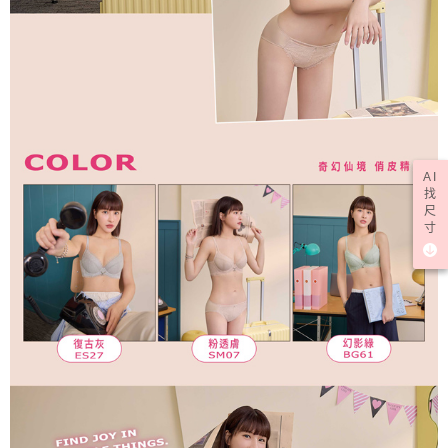
AI
找
尺
寸