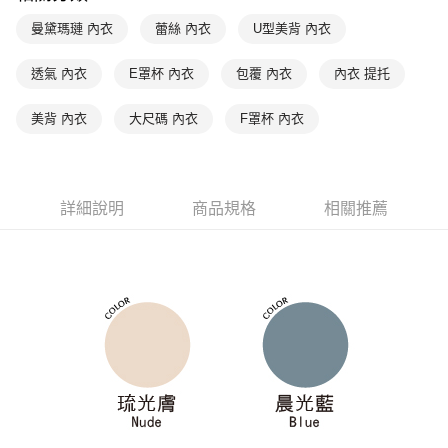
是否繳費成功／繳費後需取消欲退款等相關疑問，請聯繫「AFTEE先享後付
每筆NT$90，滿NT$1,000(含以上)免運費
客戶支援中心」
https://netprotections.freshdesk.com/support/home
曼黛瑪璉 內衣
蕾絲 內衣
U型美背 內衣
7-11取貨付款
【注意事項】
１．透過由恩沛科技股份有限公司提供之「AFTEE先享後付」服務完成之交
每筆NT$90，滿NT$1,000(含以上)免運費
透氣 內衣
E罩杯 內衣
包覆 內衣
內衣 提托
易，需依本服務之必要範圍內提供個人資料，並將交易相關給付款項請求債
權轉讓予恩沛科技股份有限公司。
付款後7-11取貨
美背 內衣
大尺碼 內衣
F罩杯 內衣
２．關於個人資料處理事宜，請瀏覽以下網址：
每筆NT$90，滿NT$1,000(含以上)免運費
https://aftee.tw/terms/#terms3
３．未成年的使用者請事先徵得法定代理人或監護人之同意方可使用
宅配
「AFTEE先享後付」，若未經同意申辦者引起之損失，本公司不負相關責
任。
每筆NT$90，滿NT$1,000(含以上)免運費
詳細說明
商品規格
相關推薦
４．使用「AFTEE先享後付」時，將依據個別帳號之用戶狀況，依本公司即
時審查核予不同之上限額度；若仍有額度不足之情形，本公司將視審查結果
離島宅配
請求用戶進行身份認證。
每筆NT$150，滿NT$2,000(含以上)免運費
５．嚴禁一人註冊多個帳號或使用他人資訊註冊。若發現惡意使用之情形，
恩沛科技股份有限公司將有權停止該用戶之使用額度並採取法律行動。
海外宅配 (訂單成立後，請主動於2天內與線上客服核對收
查看運費
件資料，逾期未確認訂單將自動取消)