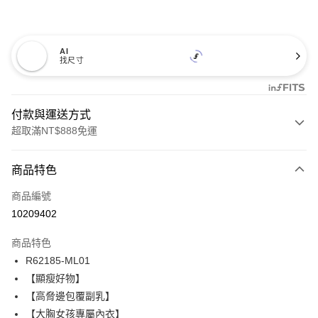
AI
找尺寸
付款與運送方式
超取滿NT$888免運
付款方式
商品特色
信用卡一次付款
商品編號
信用卡分期付款
10209402
3 期 0 利率 每期
NT$660
21家銀行
商品特色
合作金庫商業銀行
第一商業銀行
超商取貨付款
R62185-ML01
華南商業銀行
彰化商業銀行
【顯瘦好物】
LINE Pay
上海商業儲蓄銀行
台北富邦商業銀行
國泰世華商業銀行
兆豐國際商業銀行
【高脅邊包覆副乳】
Apple Pay
臺灣中小企業銀行
台中商業銀行
【大胸女孩專屬內衣】