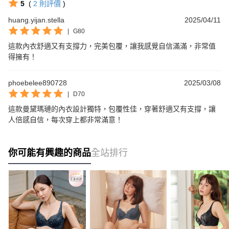
5
(
2
則評價
)
huang.yijan.stella
2025/04/11
|
G80
這款內衣舒適又有支撐力，完美包覆，讓我感覺自信滿滿，非常值
得擁有！
phoebelee890728
2025/03/08
|
D70
這款曼黛瑪璉的內衣設計獨特，包覆性佳，穿著舒適又有支撐，讓
人倍感自信，每次穿上都非常滿意！
你可能有興趣的商品
全站排行