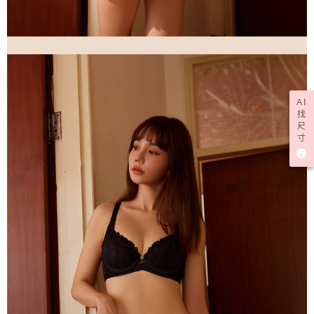
AI
找
尺
寸