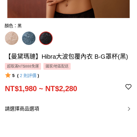
顏色：黑
【曼黛瑪璉】Hibra大波包覆內衣 B-G罩杯(黑)
超取滿NT$888免運
國家/地區配送
5
(
2
則評價
)
NT$1,980 ~ NT$2,280
請選擇商品選項