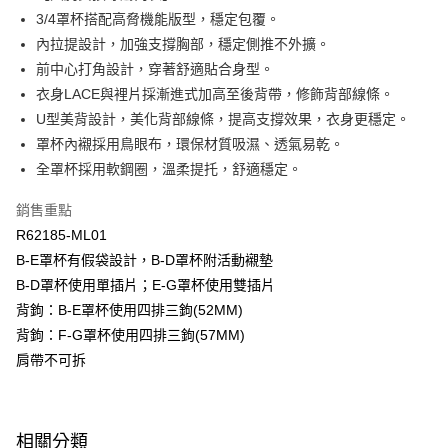
匯豐（台灣）商業銀行
華泰商業銀行
3/4罩杯搭配高脅機能版型，穩定包覆。
悠遊付
聯邦商業銀行
遠東國際商業銀行
內拉提設計，加強支撐胸部，穩定側推不外擴。
元大商業銀行
永豐商業銀行
全盈+PAY
前中心打角設計，穿著舒適貼合身型。
玉山商業銀行
星展（台灣）商業銀行
衣身LACE與裡片採漸進式加高至後背帶，修飾背部線條。
台新國際商業銀行
中國信託商業銀行
AFTEE先享後付
台灣樂天信用卡公司
U型美背設計，美化背部線條，提高支撐效果，衣身更穩定。
相關說明
【關於「AFTEE先享後付」】
罩杯內襯採用鳥眼布，環保材質吸濕、透氣易乾。
ATM付款
AFTEE先享後付是「在收到商品之後才付款」的支付方式。 讓您購物簡單
全罩杯採用軟鋼圈，溫柔提托，舒適穩定。
便利好安心！
１．簡單：不需註冊會員、不需綁卡、不需儲值。
運送方式
銷售重點
２．便利：只要手機號碼，簡訊認證，即可結帳。
３．安心：先確認商品／服務後，再付款。
R62185-ML01
全家取貨付款$888免運-以PackAge+配客嘉循環箱包裝寄出
B-E罩杯有假袋設計，B-D罩杯附活動襯墊
每筆NT$90，滿NT$888(含以上)免運費
【「AFTEE先享後付」結帳流程】
B-D罩杯使用單插片；E-G罩杯使用雙插片
１．於結帳方式選擇「AFTEE先享後付」後，將跳轉至「AFTEE先享後付」
付款後全家取貨$888免運-以PackAge+配客嘉循環箱包裝寄出
結帳頁面，進行簡訊認證並確認金額後，即可完成結帳。
背鉤：B-E罩杯使用四排三鉤(52MM)
２．訂單成立數日內，您將收到繳費通知簡訊。
每筆NT$90，滿NT$888(含以上)免運費
背鉤：F-G罩杯使用四排三鉤(57MM)
３．收到繳費通知簡訊後14天內，點擊此簡訊中的連結，可透過四大超商／
ATM／網路銀行／等多元方式進行付款，方視為交易完成。
肩帶不可拆
萊爾富取貨付款
※ 請注意：結帳手續完成當下不需立刻繳費，但若您需要取消訂單，請聯絡
每筆NT$90，滿NT$1,000(含以上)免運費
購買商品的店家。未經商家同意取消之訂單仍視為有效，需透過AFTEE先享
後付繳納相關費用。
付款後萊爾富取貨
※ 交易是否成功請以「AFTEE先享後付 」之結帳頁面顯示為準，若有關於
相關分類