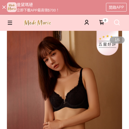
曼黛瑪璉
開啟APP
立即下載APP最高領$700！
0
1
/
6