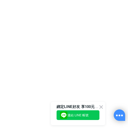
綁定LINE好友 享100元折價券
連結 LINE 帳號