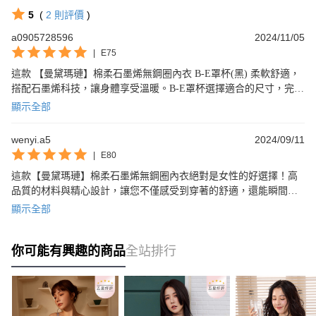
5
(
2
則評價
)
a0905728596
2024/11/05
|
E75
這款 【曼黛瑪璉】棉柔石墨烯無鋼圈內衣 B-E罩杯(黑) 柔軟舒適，
搭配石墨烯科技，讓身體享受溫暖。B-E罩杯選擇適合的尺寸，完美
貼合美麗曲線。無鋼圈設計減少壓力，完美解放胸部，令人滿意。
顯示全部
wenyi.a5
2024/09/11
|
E80
這款【曼黛瑪璉】棉柔石墨烯無鋼圈內衣絕對是女性的好選擇！高
品質的材料與精心設計，讓您不僅感受到穿著的舒適，還能瞬間提
升完美曲線。無論是B罩杯還是E罩杯，給您最適合的支撐與溫柔呵
顯示全部
護。
你可能有興趣的商品
全站排行