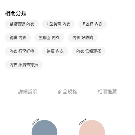
付款後萊爾富取貨
※ 交易是否成功請以「AFTEE先享後付 」之結帳頁面顯示為準，若有關於
是否繳費成功／繳費後需取消欲退款等相關疑問，請聯繫「AFTEE先享後付
每筆NT$90，滿NT$1,000(含以上)免運費
相關分類
客戶支援中心」
https://netprotections.freshdesk.com/support/home
7-11取貨付款
曼黛瑪璉 內衣
U型美背 內衣
E罩杯 內衣
【注意事項】
１．透過由恩沛科技股份有限公司提供之「AFTEE先享後付」服務完成之交
每筆NT$90，滿NT$1,000(含以上)免運費
易，需依本服務之必要範圍內提供個人資料，並將交易相關給付款項請求債
親膚 內衣
無鋼圈 內衣
內衣 好收納
權轉讓予恩沛科技股份有限公司。
付款後7-11取貨
２．關於個人資料處理事宜，請瀏覽以下網址：
每筆NT$90，滿NT$1,000(含以上)免運費
內衣 行李好帶
無痕 內衣
內衣 低領穿搭
https://aftee.tw/terms/#terms3
３．未成年的使用者請事先徵得法定代理人或監護人之同意方可使用
宅配
「AFTEE先享後付」，若未經同意申辦者引起之損失，本公司不負相關責
內衣 細肩帶穿搭
任。
每筆NT$90，滿NT$1,000(含以上)免運費
４．使用「AFTEE先享後付」時，將依據個別帳號之用戶狀況，依本公司即
時審查核予不同之上限額度；若仍有額度不足之情形，本公司將視審查結果
離島宅配
請求用戶進行身份認證。
每筆NT$150，滿NT$2,000(含以上)免運費
５．嚴禁一人註冊多個帳號或使用他人資訊註冊。若發現惡意使用之情形，
詳細說明
商品規格
相關推薦
恩沛科技股份有限公司將有權停止該用戶之使用額度並採取法律行動。
海外宅配 (訂單成立後，請主動於2天內與線上客服核對收
查看運費
件資料，逾期未確認訂單將自動取消)