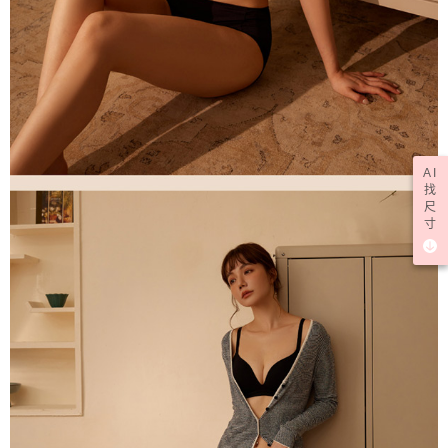
AI
找
尺
寸