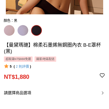
顏色：黑
【曼黛瑪璉】棉柔石墨烯無鋼圈內衣 B-E罩杯
(黑)
超取滿NT$888免運
國家/地區配送
5
(
2
則評價
)
NT$1,880
請選擇商品選項