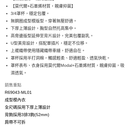
Apple Pay
臺灣中小企業銀行
台中商業銀行
【莫代爾+石墨烯材質，親膚抑菌】
匯豐（台灣）商業銀行
華泰商業銀行
3/4罩杯，穩定包覆。
悠遊付
聯邦商業銀行
遠東國際商業銀行
無鋼圈成型模版型，穿著無壓舒適。
元大商業銀行
永豐商業銀行
全盈+PAY
下厚上薄設計，胸型自然托高集中。
玉山商業銀行
星展（台灣）商業銀行
高脅邊版型延伸至背片設計，完美包覆副乳。
台新國際商業銀行
中國信託商業銀行
AFTEE先享後付
台灣樂天信用卡公司
U型美背設計，搭配單插片，穩定不位移。
相關說明
【關於「AFTEE先享後付」】
上襬織帶使用隱藏織帶車縫，舒適自在。
ATM付款
AFTEE先享後付是「在收到商品之後才付款」的支付方式。 讓您購物簡單
罩杯採用半打洞棉，觸感輕柔、舒適輕盈、透氣快乾。
便利好安心！
罩杯表布、衣身採用莫代爾Modal+石墨烯材質，親膚抑菌，吸
１．簡單：不需註冊會員、不需綁卡、不需儲值。
運送方式
２．便利：只要手機號碼，簡訊認證，即可結帳。
濕透氣。
３．安心：先確認商品／服務後，再付款。
全家取貨付款$888免運-以PackAge+配客嘉循環箱包裝寄出
銷售重點
每筆NT$90，滿NT$888(含以上)免運費
【「AFTEE先享後付」結帳流程】
R69043-ML01
１．於結帳方式選擇「AFTEE先享後付」後，將跳轉至「AFTEE先享後付」
付款後全家取貨$888免運-以PackAge+配客嘉循環箱包裝寄出
結帳頁面，進行簡訊認證並確認金額後，即可完成結帳。
成型模內衣
２．訂單成立數日內，您將收到繳費通知簡訊。
每筆NT$90，滿NT$888(含以上)免運費
全尺碼採用下厚上薄設計
３．收到繳費通知簡訊後14天內，點擊此簡訊中的連結，可透過四大超商／
ATM／網路銀行／等多元方式進行付款，方視為交易完成。
背鉤採用3排3鉤(52mm)
萊爾富取貨付款
※ 請注意：結帳手續完成當下不需立刻繳費，但若您需要取消訂單，請聯絡
肩帶不可拆
每筆NT$90，滿NT$1,000(含以上)免運費
購買商品的店家。未經商家同意取消之訂單仍視為有效，需透過AFTEE先享
後付繳納相關費用。