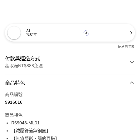
AI
找尺寸
付款與運送方式
超取滿NT$888免運
付款方式
商品特色
信用卡一次付款
商品編號
信用卡分期付款
9916016
3 期 0 利率 每期
NT$626
21家銀行
商品特色
合作金庫商業銀行
第一商業銀行
超商取貨付款
R69043-ML01
華南商業銀行
彰化商業銀行
【減壓舒適無鋼圈】
LINE Pay
上海商業儲蓄銀行
台北富邦商業銀行
國泰世華商業銀行
兆豐國際商業銀行
【無痕隱形，簡約百搭】