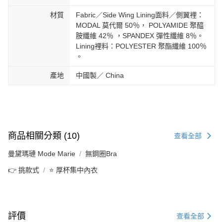
材質
Fabric／Side Wing Lining面料／側翼裡：
MODAL 莫代爾 50％， POLYAMIDE 聚醯
胺纖維 42％ ，SPANDEX 彈性纖維 8％。
Lining裡料：POLYESTER 聚酯纖維 100％
。
產地
中國製／ China
商品相關分類 (10)
查看全部
曼黛瑪璉 Mode Marie
無鋼圈Bra
👉 挑款式
⭐ 厚杯集中內衣
評價
查看全部