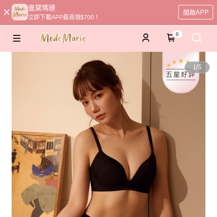
曼黛瑪璉
開啟APP
立即下載APP最高領$700！
0
1
/
5