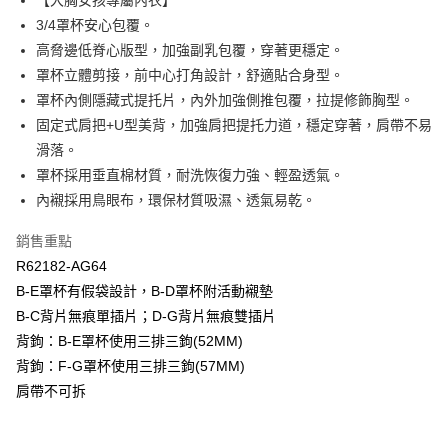
【大胸女孩專屬內衣】
匯豐（台灣）商業銀行
華泰商業銀行
3/4罩杯安心包覆。
悠遊付
聯邦商業銀行
遠東國際商業銀行
高脅邊低脊心版型，加強副乳包覆，穿著更穩定。
元大商業銀行
永豐商業銀行
全盈+PAY
罩杯立體剪接，前中心打角設計，舒適貼合身型。
玉山商業銀行
星展（台灣）商業銀行
罩杯內側隱藏式提托片，內外加強側推包覆，拉提修飾胸型。
台新國際商業銀行
中國信託商業銀行
AFTEE先享後付
台灣樂天信用卡公司
固定式肩把+U型美背，加強肩把提托力道，穩定穿著，肩帶不易
相關說明
【關於「AFTEE先享後付」】
滑落。
ATM付款
AFTEE先享後付是「在收到商品之後才付款」的支付方式。 讓您購物簡單
罩杯採用垂直棉材質，耐洗恢復力強、輕盈透氣。
便利好安心！
內襯採用鳥眼布，環保材質吸濕、透氣易乾。
１．簡單：不需註冊會員、不需綁卡、不需儲值。
運送方式
２．便利：只要手機號碼，簡訊認證，即可結帳。
３．安心：先確認商品／服務後，再付款。
銷售重點
全家取貨付款$888免運-以PackAge+配客嘉循環箱包裝寄出
R62182-AG64
每筆NT$90，滿NT$888(含以上)免運費
【「AFTEE先享後付」結帳流程】
B-E罩杯有假袋設計，B-D罩杯附活動襯墊
１．於結帳方式選擇「AFTEE先享後付」後，將跳轉至「AFTEE先享後付」
付款後全家取貨$888免運-以PackAge+配客嘉循環箱包裝寄出
結帳頁面，進行簡訊認證並確認金額後，即可完成結帳。
B-C背片無痕單插片；D-G背片無痕雙插片
２．訂單成立數日內，您將收到繳費通知簡訊。
每筆NT$90，滿NT$888(含以上)免運費
背鉤：B-E罩杯使用三排三鉤(52MM)
３．收到繳費通知簡訊後14天內，點擊此簡訊中的連結，可透過四大超商／
ATM／網路銀行／等多元方式進行付款，方視為交易完成。
背鉤：F-G罩杯使用三排三鉤(57MM)
萊爾富取貨付款
※ 請注意：結帳手續完成當下不需立刻繳費，但若您需要取消訂單，請聯絡
肩帶不可拆
每筆NT$90，滿NT$1,000(含以上)免運費
購買商品的店家。未經商家同意取消之訂單仍視為有效，需透過AFTEE先享
後付繳納相關費用。
付款後萊爾富取貨
※ 交易是否成功請以「AFTEE先享後付 」之結帳頁面顯示為準，若有關於