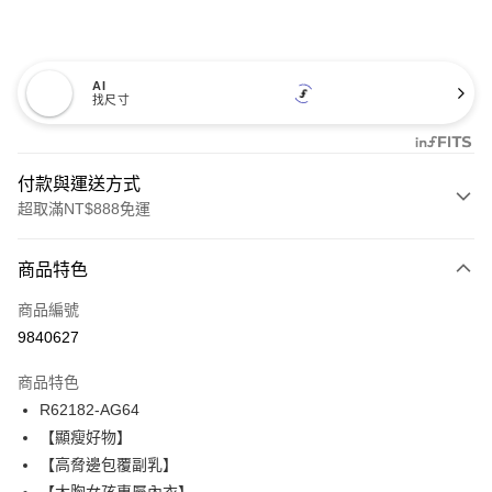
AI
找尺寸
付款與運送方式
超取滿NT$888免運
付款方式
商品特色
信用卡一次付款
商品編號
信用卡分期付款
9840627
3 期 0 利率 每期
NT$660
21家銀行
商品特色
合作金庫商業銀行
第一商業銀行
超商取貨付款
R62182-AG64
華南商業銀行
彰化商業銀行
【顯瘦好物】
LINE Pay
上海商業儲蓄銀行
台北富邦商業銀行
國泰世華商業銀行
兆豐國際商業銀行
【高脅邊包覆副乳】
Apple Pay
臺灣中小企業銀行
台中商業銀行