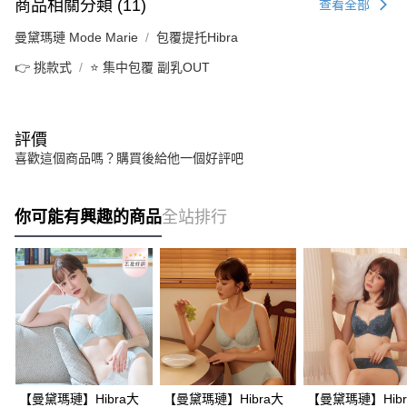
商品相關分類 (11)
查看全部
曼黛瑪璉 Mode Marie
包覆提托Hibra
👉 挑款式
⭐ 集中包覆 副乳OUT
評價
喜歡這個商品嗎？購買後給他一個好評吧
你可能有興趣的商品
全站排行
【曼黛瑪璉】Hibra大
【曼黛瑪璉】Hibra大
【曼黛瑪璉】Hibr