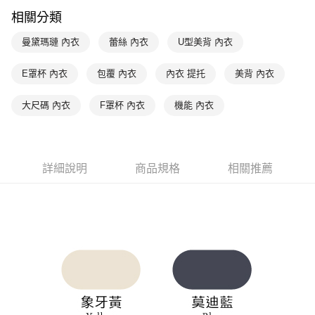
是否繳費成功／繳費後需取消欲退款等相關疑問，請聯繫「AFTEE先享後付
每筆NT$90，滿NT$1,000(含以上)免運費
相關分類
客戶支援中心」
https://netprotections.freshdesk.com/support/home
7-11取貨付款
曼黛瑪璉 內衣
蕾絲 內衣
U型美背 內衣
【注意事項】
１．透過由恩沛科技股份有限公司提供之「AFTEE先享後付」服務完成之交
每筆NT$90，滿NT$1,000(含以上)免運費
易，需依本服務之必要範圍內提供個人資料，並將交易相關給付款項請求債
E罩杯 內衣
包覆 內衣
內衣 提托
美背 內衣
權轉讓予恩沛科技股份有限公司。
付款後7-11取貨
２．關於個人資料處理事宜，請瀏覽以下網址：
每筆NT$90，滿NT$1,000(含以上)免運費
大尺碼 內衣
F罩杯 內衣
機能 內衣
https://aftee.tw/terms/#terms3
３．未成年的使用者請事先徵得法定代理人或監護人之同意方可使用
宅配
「AFTEE先享後付」，若未經同意申辦者引起之損失，本公司不負相關責
任。
每筆NT$90，滿NT$1,000(含以上)免運費
４．使用「AFTEE先享後付」時，將依據個別帳號之用戶狀況，依本公司即
詳細說明
商品規格
相關推薦
時審查核予不同之上限額度；若仍有額度不足之情形，本公司將視審查結果
離島宅配
請求用戶進行身份認證。
每筆NT$150，滿NT$2,000(含以上)免運費
５．嚴禁一人註冊多個帳號或使用他人資訊註冊。若發現惡意使用之情形，
恩沛科技股份有限公司將有權停止該用戶之使用額度並採取法律行動。
海外宅配 (訂單成立後，請主動於2天內與線上客服核對收
查看運費
件資料，逾期未確認訂單將自動取消)