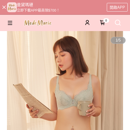
曼黛瑪璉
開啟APP
立即下載APP最高領$700！
0
1
/
5