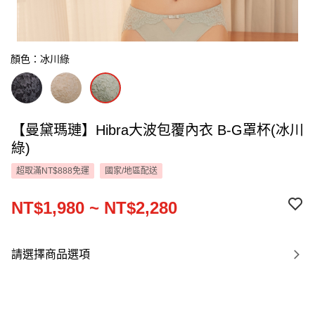
顏色：冰川綠
【曼黛瑪璉】Hibra大波包覆內衣 B-G罩杯(冰川
綠)
超取滿NT$888免運
國家/地區配送
NT$1,980 ~ NT$2,280
請選擇商品選項