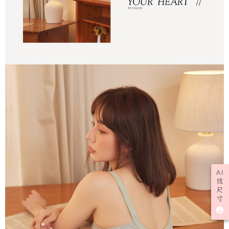
AI
找
尺
寸