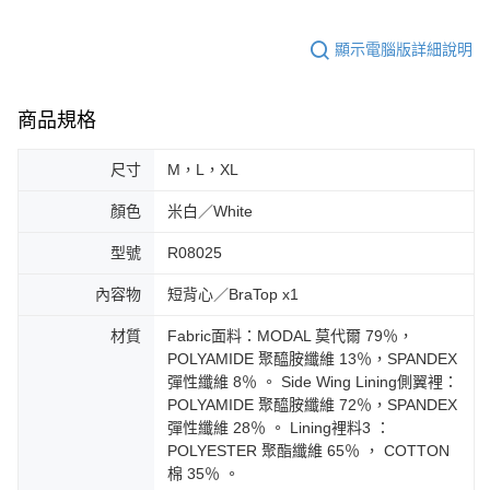
顯示電腦版詳細說明
商品規格
尺寸
M，L，XL
顏色
米白／White
型號
R08025
內容物
短背心／BraTop x1
材質
Fabric面料：MODAL 莫代爾 79％，
POLYAMIDE 聚醯胺纖維 13％，SPANDEX
彈性纖維 8％ 。 Side Wing Lining側翼裡：
POLYAMIDE 聚醯胺纖維 72％，SPANDEX
彈性纖維 28％ 。 Lining裡料3 ：
POLYESTER 聚酯纖維 65％ ， COTTON
棉 35％ 。