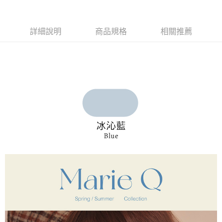
7-11取貨付款
【注意事項】
１．透過由恩沛科技股份有限公司提供之「AFTEE先享後付」服務完成之交
每筆NT$90，滿NT$1,000(含以上)免運費
詳細說明
商品規格
相關推薦
易，需依本服務之必要範圍內提供個人資料，並將交易相關給付款項請求債
權轉讓予恩沛科技股份有限公司。
付款後7-11取貨
２．關於個人資料處理事宜，請瀏覽以下網址：
每筆NT$90，滿NT$1,000(含以上)免運費
https://aftee.tw/terms/#terms3
３．未成年的使用者請事先徵得法定代理人或監護人之同意方可使用
宅配
「AFTEE先享後付」，若未經同意申辦者引起之損失，本公司不負相關責
任。
每筆NT$90，滿NT$1,000(含以上)免運費
４．使用「AFTEE先享後付」時，將依據個別帳號之用戶狀況，依本公司即
時審查核予不同之上限額度；若仍有額度不足之情形，本公司將視審查結果
離島宅配
請求用戶進行身份認證。
每筆NT$150，滿NT$2,000(含以上)免運費
５．嚴禁一人註冊多個帳號或使用他人資訊註冊。若發現惡意使用之情形，
恩沛科技股份有限公司將有權停止該用戶之使用額度並採取法律行動。
海外宅配 (訂單成立後，請主動於2天內與線上客服核對收
查看運費
件資料，逾期未確認訂單將自動取消)