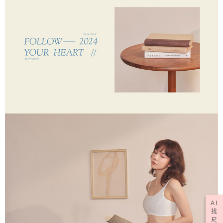
AI
找
尺