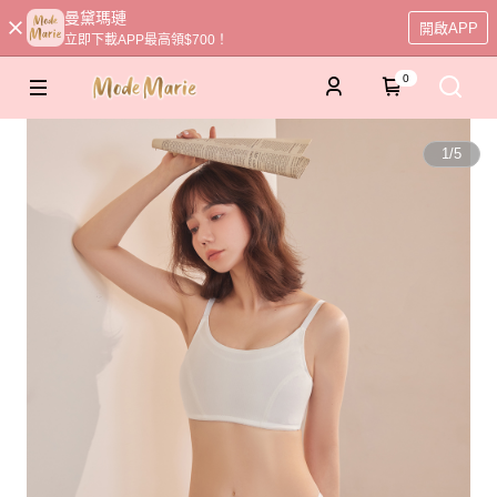
曼黛瑪璉
開啟APP
立即下載APP最高領$700！
0
1
/
5