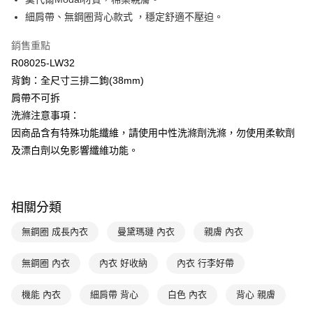
悠遊付
聯邦商業銀行
遠東國際商業銀行
細肩帶、無鋼圈背心款式 ，穩定舒適不壓迫。
元大商業銀行
永豐商業銀行
全盈+PAY
玉山商業銀行
星展（台灣）商業銀行
銷售重點
台新國際商業銀行
中國信託商業銀行
AFTEE先享後付
R08025-LW32
台灣樂天信用卡公司
相關說明
背鉤：全尺寸三排二鉤(38mm)
【關於「AFTEE先享後付」】
ATM付款
肩帶不可拆
AFTEE先享後付是「在收到商品之後才付款」的支付方式。 讓您購物簡單
便利好安心！
洗滌注意事項：
１．簡單：不需註冊會員、不需綁卡、不需儲值。
運送方式
因商品含有特殊功能纖維，請使用中性洗滌劑洗滌，勿使用柔軟劑
２．便利：只要手機號碼，簡訊認證，即可結帳。
３．安心：先確認商品／服務後，再付款。
及漂白劑以免影響纖維功能。
全家取貨付款$888免運-以PackAge+配客嘉循環箱包裝寄出
每筆NT$90，滿NT$888(含以上)免運費
【「AFTEE先享後付」結帳流程】
１．於結帳方式選擇「AFTEE先享後付」後，將跳轉至「AFTEE先享後付」
付款後全家取貨$888免運-以PackAge+配客嘉循環箱包裝寄出
結帳頁面，進行簡訊認證並確認金額後，即可完成結帳。
相關分類
２．訂單成立數日內，您將收到繳費通知簡訊。
每筆NT$90，滿NT$888(含以上)免運費
３．收到繳費通知簡訊後14天內，點擊此簡訊中的連結，可透過四大超商／
無鋼圈 成長內衣
曼黛瑪璉 內衣
親膚 內衣
ATM／網路銀行／等多元方式進行付款，方視為交易完成。
萊爾富取貨付款
※ 請注意：結帳手續完成當下不需立刻繳費，但若您需要取消訂單，請聯絡
每筆NT$90，滿NT$1,000(含以上)免運費
購買商品的店家。未經商家同意取消之訂單仍視為有效，需透過AFTEE先享
無鋼圈 內衣
內衣 好收納
內衣 行李好帶
後付繳納相關費用。
付款後萊爾富取貨
※ 交易是否成功請以「AFTEE先享後付 」之結帳頁面顯示為準，若有關於
機能 內衣
細肩帶 背心
白色 內衣
背心 親膚
是否繳費成功／繳費後需取消欲退款等相關疑問，請聯繫「AFTEE先享後付
每筆NT$90，滿NT$1,000(含以上)免運費
客戶支援中心」
https://netprotections.freshdesk.com/support/home