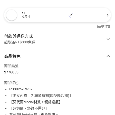
AI
找尺寸
付款與運送方式
超取滿NT$888免運
付款方式
商品特色
信用卡一次付款
商品編號
信用卡分期付款
9776853
3 期 0 利率 每期
NT$293
21家銀行
商品特色
合作金庫商業銀行
第一商業銀行
超商取貨付款
R08025-LW32
華南商業銀行
彰化商業銀行
【少女內衣：乳輪發育期(胸型隆起期)】
LINE Pay
上海商業儲蓄銀行
台北富邦商業銀行
國泰世華商業銀行
兆豐國際商業銀行
【莫代爾Modal材質，親膚透氣】
Apple Pay
臺灣中小企業銀行
台中商業銀行
【無鋼圈，舒適不壓迫】
匯豐（台灣）商業銀行
華泰商業銀行
莫代爾Modal材質，棉柔親膚。