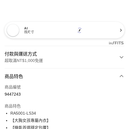
AI
找尺寸
付款與運送方式
超取滿NT$1,000免運
付款方式
商品特色
信用卡一次付款
商品編號
信用卡分期付款
9447243
3 期 0 利率 每期
NT$560
21家銀行
商品特色
合作金庫商業銀行
第一商業銀行
超商取貨付款
RA5001-LS34
華南商業銀行
彰化商業銀行
【大胸女孩專屬內衣】
LINE Pay
上海商業儲蓄銀行
台北富邦商業銀行
國泰世華商業銀行
兆豐國際商業銀行
【機能首選穩定包覆】