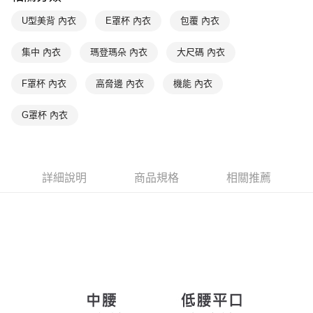
付款後萊爾富取貨
※ 交易是否成功請以「AFTEE先享後付 」之結帳頁面顯示為準，若有關於
是否繳費成功／繳費後需取消欲退款等相關疑問，請聯繫「AFTEE先享後付
U型美背 內衣
E罩杯 內衣
包覆 內衣
每筆NT$90，滿NT$1,000(含以上)免運費
客戶支援中心」
https://netprotections.freshdesk.com/support/home
7-11取貨付款
集中 內衣
瑪登瑪朵 內衣
大尺碼 內衣
【注意事項】
１．透過由恩沛科技股份有限公司提供之「AFTEE先享後付」服務完成之交
每筆NT$90，滿NT$1,000(含以上)免運費
易，需依本服務之必要範圍內提供個人資料，並將交易相關給付款項請求債
F罩杯 內衣
高脅邊 內衣
機能 內衣
權轉讓予恩沛科技股份有限公司。
付款後7-11取貨
２．關於個人資料處理事宜，請瀏覽以下網址：
每筆NT$90，滿NT$1,000(含以上)免運費
G罩杯 內衣
https://aftee.tw/terms/#terms3
３．未成年的使用者請事先徵得法定代理人或監護人之同意方可使用
宅配
「AFTEE先享後付」，若未經同意申辦者引起之損失，本公司不負相關責
任。
每筆NT$90，滿NT$1,000(含以上)免運費
４．使用「AFTEE先享後付」時，將依據個別帳號之用戶狀況，依本公司即
詳細說明
商品規格
相關推薦
時審查核予不同之上限額度；若仍有額度不足之情形，本公司將視審查結果
離島宅配
請求用戶進行身份認證。
每筆NT$150，滿NT$2,000(含以上)免運費
５．嚴禁一人註冊多個帳號或使用他人資訊註冊。若發現惡意使用之情形，
恩沛科技股份有限公司將有權停止該用戶之使用額度並採取法律行動。
海外宅配 (訂單成立後，請主動於2天內與線上客服核對收
查看運費
件資料，逾期未確認訂單將自動取消)