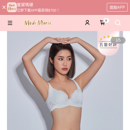
曼黛瑪璉
開啟APP
立即下載APP最高領$700！
0
1
/
5