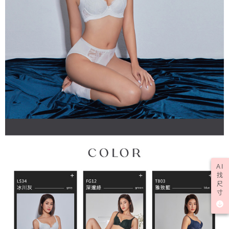
AI
找
尺
寸