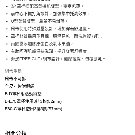
Apple Pay
臺灣中小企業銀行
台中商業銀行
3/4罩杯搭配高脅機能版型，穩定包覆，
匯豐（台灣）商業銀行
華泰商業銀行
前中心下襬打角設計，加強集中托高效果，
悠遊付
聯邦商業銀行
遠東國際商業銀行
U型美背版型，肩帶不易滑落，
元大商業銀行
永豐商業銀行
全盈+PAY
肩帶使用特殊減壓設計，增加穿著舒適度。
玉山商業銀行
星展（台灣）商業銀行
罩杯材質採用垂直棉，吸溼易乾，耐洗恢復力強；
台新國際商業銀行
中國信託商業銀行
AFTEE先享後付
台灣樂天信用卡公司
內餃袋添加膠原蛋白及乳木果油，
相關說明
【關於「AFTEE先享後付」】
有助呵護肌膚保持滋潤，提升穿著舒適度；
ATM付款
AFTEE先享後付是「在收到商品之後才付款」的支付方式。 讓您購物簡單
脅邊FREE CUT+網布設計，側壓拉提、包覆副乳。
便利好安心！
１．簡單：不需註冊會員、不需綁卡、不需儲值。
運送方式
銷售重點
２．便利：只要手機號碼，簡訊認證，即可結帳。
３．安心：先確認商品／服務後，再付款。
肩帶不可拆
全家取貨付款-以PackAge+配客嘉循環箱包裝寄出
全尺寸皆附假袋
每筆NT$90，滿NT$1,000(含以上)免運費
【「AFTEE先享後付」結帳流程】
B-D罩杯附活動襯墊
１．於結帳方式選擇「AFTEE先享後付」後，將跳轉至「AFTEE先享後付」
付款後全家取貨-以PackAge+配客嘉循環箱包裝寄出
結帳頁面，進行簡訊認證並確認金額後，即可完成結帳。
B-E75罩杯使用3排3鉤(52mm)
２．訂單成立數日內，您將收到繳費通知簡訊。
每筆NT$90，滿NT$1,000(含以上)免運費
E80-G罩杯使用3排3鉤(57mm)
３．收到繳費通知簡訊後14天內，點擊此簡訊中的連結，可透過四大超商／
ATM／網路銀行／等多元方式進行付款，方視為交易完成。
萊爾富取貨付款
※ 請注意：結帳手續完成當下不需立刻繳費，但若您需要取消訂單，請聯絡
每筆NT$90，滿NT$1,000(含以上)免運費
購買商品的店家。未經商家同意取消之訂單仍視為有效，需透過AFTEE先享
後付繳納相關費用。
相關分類