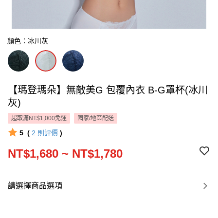
顏色：冰川灰
【瑪登瑪朵】無敵美G 包覆內衣 B-G罩杯(冰川
灰)
超取滿NT$1,000免運
國家/地區配送
5
(
2
則評價
)
NT$1,680 ~ NT$1,780
請選擇商品選項