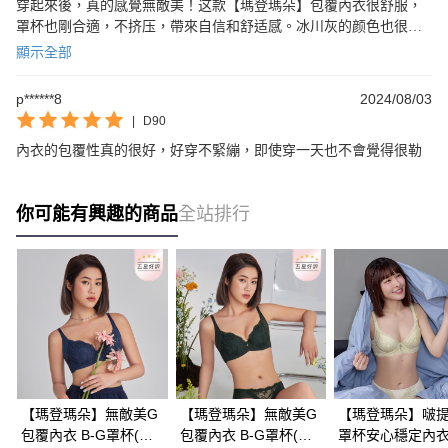
穿起來後，真的感覺無敵美！这款【瑪登瑪朵】包覆內衣很舒服，
罩杯也剛合適，不挤压，帶來自信和舒适感。冰川灰的颜色也很特
别，很喜欢！
顯示全部
p******8
2024/08/03
|
D90
內衣的包覆性真的很好，好穿不緊繃，即使穿一天也不會覺得很勒
你可能有興趣的商品
全站排行
【瑪登瑪朵】無敵美G
【瑪登瑪朵】無敵美G
【瑪登瑪朵】啵提
包覆內衣 B-G罩杯(雅
包覆內衣 B-G罩杯(深
罩杯安心穩定內衣 