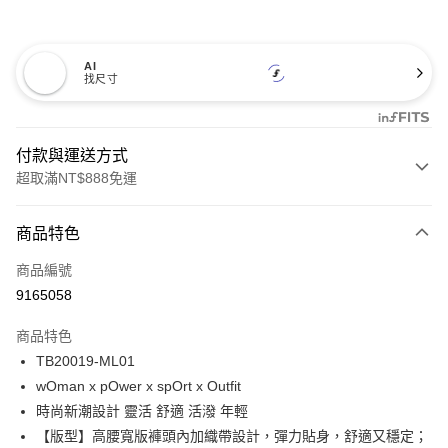
AI
找尺寸
付款與運送方式
超取滿NT$888免運
付款方式
商品特色
信用卡一次付款
商品編號
信用卡分期付款
9165058
3 期 0 利率 每期
NT$457
21家銀行
商品特色
合作金庫商業銀行
第一商業銀行
超商取貨付款
TB20019-ML01
華南商業銀行
彰化商業銀行
wOman x pOwer x spOrt x Outfit
LINE Pay
上海商業儲蓄銀行
台北富邦商業銀行
國泰世華商業銀行
兆豐國際商業銀行
時尚新潮設計 靈活 舒適 活潑 年輕
Apple Pay
臺灣中小企業銀行
台中商業銀行
【版型】高腰寬版褲頭內加織帶設計，彈力貼身，舒適又穩定；