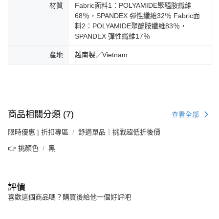
材質
Fabric面料1：POLYAMIDE聚醯胺纖維
68％，SPANDEX 彈性纖維32％ Fabric面
料2：POLYAMIDE聚醯胺纖維83％，
SPANDEX 彈性纖維17％
產地
越南製／Vietnam
商品相關分類 (7)
查看全部
限時優惠 | 折扣專區
舒適單品｜挑戰超低折後價
👉 挑顏色
黑
評價
喜歡這個商品嗎？購買後給他一個好評吧