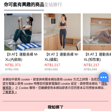
你可能有興趣的商品
全站排行
【8:AT】運動長褲 M-
【8:AT 】運動長褲 M-
【8:AT 】運動長褲 
XL(內斂綠)
XL(礦藍)
XL(知性紫)
NT$1,371
NT$1,217
NT$1,217
NT$1,780
NT$1,580
NT$1,580
本網站中使用 cookie，欲查詢有關本網站使用 cookie 方式之詳情，及若您不希
熱門標籤
望在電腦上使用 cookie 時應如何變更電腦的 cookie 設定，請參閱本網站「
隱私
權條款
」之 Cookie 聲明。您繼續使用本網站即表示您同意本公司得按本網站使
用條款之 Cookie 聲明使用 cookie。
了解更多 >
我知道了