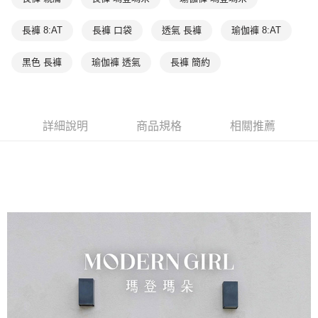
每筆NT$90，滿NT$1,000(含以上)免運費
客戶支援中心」
https://netprotections.freshdesk.com/support/home
7-11取貨付款
長褲 8:AT
長褲 口袋
透氣 長褲
瑜伽褲 8:AT
【注意事項】
１．透過由恩沛科技股份有限公司提供之「AFTEE先享後付」服務完成之交
每筆NT$90，滿NT$1,000(含以上)免運費
易，需依本服務之必要範圍內提供個人資料，並將交易相關給付款項請求債
黑色 長褲
瑜伽褲 透氣
長褲 簡約
權轉讓予恩沛科技股份有限公司。
付款後7-11取貨
２．關於個人資料處理事宜，請瀏覽以下網址：
每筆NT$90，滿NT$1,000(含以上)免運費
https://aftee.tw/terms/#terms3
３．未成年的使用者請事先徵得法定代理人或監護人之同意方可使用
宅配
「AFTEE先享後付」，若未經同意申辦者引起之損失，本公司不負相關責
詳細說明
商品規格
相關推薦
任。
每筆NT$90，滿NT$1,000(含以上)免運費
４．使用「AFTEE先享後付」時，將依據個別帳號之用戶狀況，依本公司即
時審查核予不同之上限額度；若仍有額度不足之情形，本公司將視審查結果
離島宅配
請求用戶進行身份認證。
每筆NT$150，滿NT$2,000(含以上)免運費
５．嚴禁一人註冊多個帳號或使用他人資訊註冊。若發現惡意使用之情形，
恩沛科技股份有限公司將有權停止該用戶之使用額度並採取法律行動。
海外宅配 (訂單成立後，請主動於2天內與線上客服核對收
查看運費
件資料，逾期未確認訂單將自動取消)