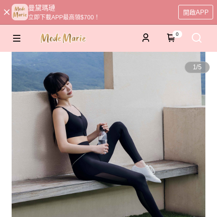
曼黛瑪璉
開啟APP
立即下載APP最高領$700！
0
1
/
5