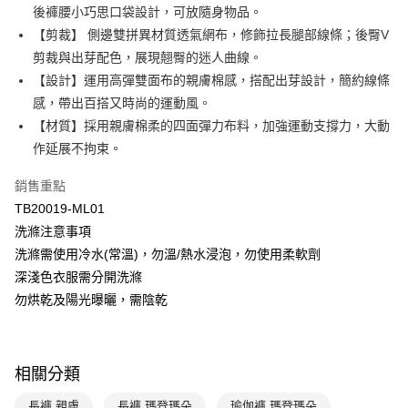
匯豐（台灣）商業銀行
華泰商業銀行
後褲腰小巧思口袋設計，可放隨身物品。
悠遊付
聯邦商業銀行
遠東國際商業銀行
【剪裁】 側邊雙拼異材質透氣網布，修飾拉長腿部線條；後臀V
元大商業銀行
永豐商業銀行
全盈+PAY
剪裁與出芽配色，展現翹臀的迷人曲線。
玉山商業銀行
星展（台灣）商業銀行
【設計】運用高彈雙面布的親膚棉感，搭配出芽設計，簡約線條
台新國際商業銀行
中國信託商業銀行
AFTEE先享後付
台灣樂天信用卡公司
感，帶出百搭又時尚的運動風。
相關說明
【關於「AFTEE先享後付」】
【材質】採用親膚棉柔的四面彈力布料，加強運動支撐力，大動
ATM付款
AFTEE先享後付是「在收到商品之後才付款」的支付方式。 讓您購物簡單
作延展不拘束。
便利好安心！
１．簡單：不需註冊會員、不需綁卡、不需儲值。
運送方式
銷售重點
２．便利：只要手機號碼，簡訊認證，即可結帳。
３．安心：先確認商品／服務後，再付款。
TB20019-ML01
全家取貨付款$888免運-以PackAge+配客嘉循環箱包裝寄出
洗滌注意事項
每筆NT$90，滿NT$888(含以上)免運費
【「AFTEE先享後付」結帳流程】
洗滌需使用冷水(常溫)，勿溫/熱水浸泡，勿使用柔軟劑
１．於結帳方式選擇「AFTEE先享後付」後，將跳轉至「AFTEE先享後付」
付款後全家取貨$888免運-以PackAge+配客嘉循環箱包裝寄出
結帳頁面，進行簡訊認證並確認金額後，即可完成結帳。
深淺色衣服需分開洗滌
２．訂單成立數日內，您將收到繳費通知簡訊。
每筆NT$90，滿NT$888(含以上)免運費
勿烘乾及陽光曝曬，需陰乾
３．收到繳費通知簡訊後14天內，點擊此簡訊中的連結，可透過四大超商／
ATM／網路銀行／等多元方式進行付款，方視為交易完成。
萊爾富取貨付款
※ 請注意：結帳手續完成當下不需立刻繳費，但若您需要取消訂單，請聯絡
每筆NT$90，滿NT$1,000(含以上)免運費
購買商品的店家。未經商家同意取消之訂單仍視為有效，需透過AFTEE先享
後付繳納相關費用。
相關分類
付款後萊爾富取貨
※ 交易是否成功請以「AFTEE先享後付 」之結帳頁面顯示為準，若有關於
是否繳費成功／繳費後需取消欲退款等相關疑問，請聯繫「AFTEE先享後付
長褲 親膚
長褲 瑪登瑪朵
瑜伽褲 瑪登瑪朵