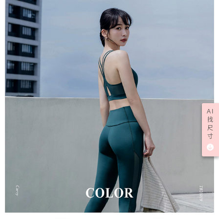
AI
找
尺
寸