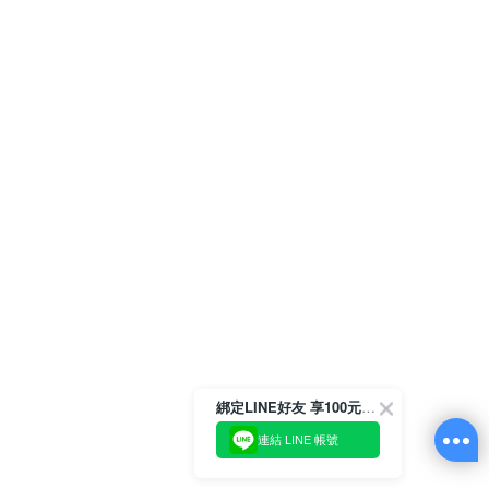
綁定LINE好友 享100元折價券
連結 LINE 帳號