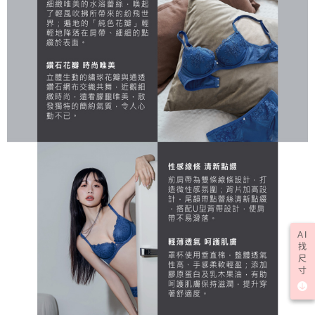
AI
找
尺
寸