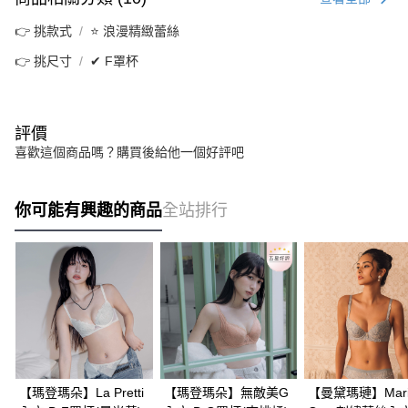
👉 挑款式
⭐ 浪漫精緻蕾絲
👉 挑尺寸
✔ F罩杯
評價
喜歡這個商品嗎？購買後給他一個好評吧
你可能有興趣的商品
全站排行
【瑪登瑪朵】La Pretti
【瑪登瑪朵】無敵美G
【曼黛瑪璉】Mari