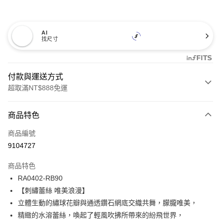
AI
找尺寸
付款與運送方式
超取滿NT$888免運
付款方式
商品特色
信用卡一次付款
商品編號
信用卡分期付款
9104727
3 期 0 利率 每期
NT$739
21家銀行
商品特色
合作金庫商業銀行
第一商業銀行
超商取貨付款
RA0402-RB90
華南商業銀行
彰化商業銀行
【刺繡蕾絲 唯美浪漫】
LINE Pay
上海商業儲蓄銀行
台北富邦商業銀行
國泰世華商業銀行
兆豐國際商業銀行
立體生動的繡球花瓣與通透鑽石網底交織共舞，朦朧唯美，
Apple Pay
臺灣中小企業銀行
台中商業銀行
精緻的水溶蕾絲，喚起了輕風吹拂所帶來的紛飛世界，