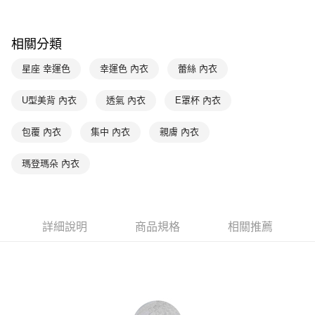
每筆NT$90，滿NT$1,000(含以上)免運費
客戶支援中心」
https://netprotections.freshdesk.com/support/home
7-11取貨付款
【注意事項】
相關分類
１．透過由恩沛科技股份有限公司提供之「AFTEE先享後付」服務完成之交
每筆NT$90，滿NT$1,000(含以上)免運費
易，需依本服務之必要範圍內提供個人資料，並將交易相關給付款項請求債
星座 幸運色
幸運色 內衣
蕾絲 內衣
權轉讓予恩沛科技股份有限公司。
付款後7-11取貨
２．關於個人資料處理事宜，請瀏覽以下網址：
每筆NT$90，滿NT$1,000(含以上)免運費
https://aftee.tw/terms/#terms3
U型美背 內衣
透氣 內衣
E罩杯 內衣
３．未成年的使用者請事先徵得法定代理人或監護人之同意方可使用
宅配
「AFTEE先享後付」，若未經同意申辦者引起之損失，本公司不負相關責
包覆 內衣
集中 內衣
親膚 內衣
任。
每筆NT$90，滿NT$1,000(含以上)免運費
４．使用「AFTEE先享後付」時，將依據個別帳號之用戶狀況，依本公司即
時審查核予不同之上限額度；若仍有額度不足之情形，本公司將視審查結果
離島宅配
瑪登瑪朵 內衣
請求用戶進行身份認證。
每筆NT$150，滿NT$2,000(含以上)免運費
５．嚴禁一人註冊多個帳號或使用他人資訊註冊。若發現惡意使用之情形，
恩沛科技股份有限公司將有權停止該用戶之使用額度並採取法律行動。
海外宅配 (訂單成立後，請主動於2天內與線上客服核對收
查看運費
件資料，逾期未確認訂單將自動取消)
詳細說明
商品規格
相關推薦