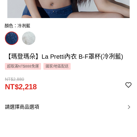
顏色：冷冽藍
【瑪登瑪朵】La Pretti內衣 B-F罩杯(冷冽藍)
超取滿NT$888免運
國家/地區配送
NT$2,880
NT$2,218
請選擇商品選項