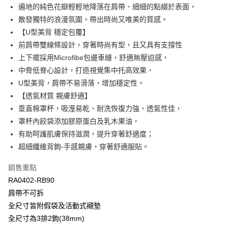
匯豐（台灣）商業銀行
華泰商業銀行
遍地的純色花瓣輕輕地降落在肩帶、細細的點綴於表面，
悠遊付
聯邦商業銀行
遠東國際商業銀行
散發獨特的浪漫氛圍，帶出時尚又唯美的質感。
元大商業銀行
永豐商業銀行
全盈+PAY
【U型美背 穩定包覆】
玉山商業銀行
星展（台灣）商業銀行
前肩帶雙線條設計，穿著時尚有型，且又具有支撐性
台新國際商業銀行
中國信託商業銀行
AFTEE先享後付
台灣樂天信用卡公司
上下襬採用Microfibe包邊車縫，舒適無壓迫感，
相關說明
【關於「AFTEE先享後付」】
中脅低脊心設計，打造視覺集中托高效果，
ATM付款
AFTEE先享後付是「在收到商品之後才付款」的支付方式。 讓您購物簡單
U型美背，肩帶不易滑落，增加穩定性。
便利好安心！
【透氣材質 親膚舒適】
１．簡單：不需註冊會員、不需綁卡、不需儲值。
運送方式
２．便利：只要手機號碼，簡訊認證，即可結帳。
垂直棉罩杯，吸溼易乾、耐洗恢復力強、透氣性佳，
３．安心：先確認商品／服務後，再付款。
全家取貨付款$888免運-以PackAge+配客嘉循環箱包裝寄出
罩杯內餃袋添加膠原蛋白及乳木果油，
每筆NT$90，滿NT$888(含以上)免運費
【「AFTEE先享後付」結帳流程】
有助呵護肌膚保持滋潤，提升穿著舒適度；
１．於結帳方式選擇「AFTEE先享後付」後，將跳轉至「AFTEE先享後付」
超細纖維背鉤-手感親膚，穿著舒適服貼。
付款後全家取貨$888免運-以PackAge+配客嘉循環箱包裝寄出
結帳頁面，進行簡訊認證並確認金額後，即可完成結帳。
２．訂單成立數日內，您將收到繳費通知簡訊。
每筆NT$90，滿NT$888(含以上)免運費
銷售重點
３．收到繳費通知簡訊後14天內，點擊此簡訊中的連結，可透過四大超商／
ATM／網路銀行／等多元方式進行付款，方視為交易完成。
RA0402-RB90
萊爾富取貨付款
※ 請注意：結帳手續完成當下不需立刻繳費，但若您需要取消訂單，請聯絡
肩帶不可拆
每筆NT$90，滿NT$1,000(含以上)免運費
購買商品的店家。未經商家同意取消之訂單仍視為有效，需透過AFTEE先享
全尺寸皆附假袋及活動式襯墊
後付繳納相關費用。
付款後萊爾富取貨
※ 交易是否成功請以「AFTEE先享後付 」之結帳頁面顯示為準，若有關於
全尺寸為3排2鉤(38mm)
是否繳費成功／繳費後需取消欲退款等相關疑問，請聯繫「AFTEE先享後付