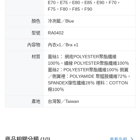
E70，E75，E80，E85，E90，F70，
F75，F80，F85，F90
顏色
冷冽藍／Blue
型號
RA0402
內容物
內衣x1／Bra x1
材質
蕾絲1： 網底POLYESTER聚酯纖維
100％，繡線 POLYESTER聚酯纖維100％
蕾絲2：POLYESTER聚酯纖維100％ 側翼
／側翼裡：POLYAMIDE 聚醯胺纖維72％，
SPANDEX彈性纖維28％ 裡料：COTTON
棉100％
產地
台灣製／Taiwan
商品相關分類 (10)
查看全部