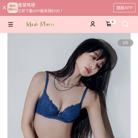
曼黛瑪璉
開啟APP
立即下載APP最高領$700！
0
1
/
5