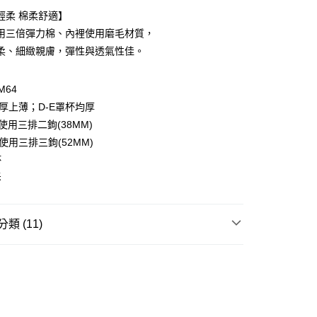
心！
輕柔 棉柔舒適】
：不需註冊會員、不需綁卡、不需儲值。
用三倍彈力棉、內裡使用磨毛材質，
：只要手機號碼，簡訊認證，即可結帳。
：先確認商品／服務後，再付款。
柔、細緻親膚，彈性與透氣性佳。
款$888免運-以PackAge+配客嘉循環箱包裝寄出
EE先享後付」結帳流程】
0，滿NT$888(含以上)免運費
方式選擇「AFTEE先享後付」後，將跳轉至「AFTEE先享後
M64
頁面，進行簡訊認證並確認金額後，即可完成結帳。
下厚上薄；D-E罩杯均厚
取貨$888免運-以PackAge+配客嘉循環箱包裝寄
成立數日內，您將收到繳費通知簡訊。
使用三排二鉤(38MM)
費通知簡訊後14天內，點擊此簡訊中的連結，可透過四大超商
網路銀行／等多元方式進行付款，方視為交易完成。
使用三排三鉤(52MM)
0，滿NT$888(含以上)免運費
：結帳手續完成當下不需立刻繳費，但若您需要取消訂單，請聯
杯
的店家。未經商家同意取消之訂單仍視為有效，需透過AFTEE
貨付款
繳納相關費用。
拆
否成功請以「AFTEE先享後付 」之結帳頁面顯示為準，若有關於
0，滿NT$1,000(含以上)免運費
功／繳費後需取消欲退款等相關疑問，請聯繫「AFTEE先享後
援中心」
https://netprotections.freshdesk.com/support/home
爾富取貨
類 (11)
0，滿NT$1,000(含以上)免運費
項】
⭐ 零著無痕
恩沛科技股份有限公司提供之「AFTEE先享後付」服務完成之
依本服務之必要範圍內提供個人資料，並將交易相關給付款項請
付款
⭐ 厚杯集中內衣
讓予恩沛科技股份有限公司。
0，滿NT$1,000(含以上)免運費
個人資料處理事宜，請瀏覽以下網址：
⭐ 小胸專區
ee.tw/terms/#terms3
1取貨
年的使用者請事先徵得法定代理人或監護人之同意方可使用