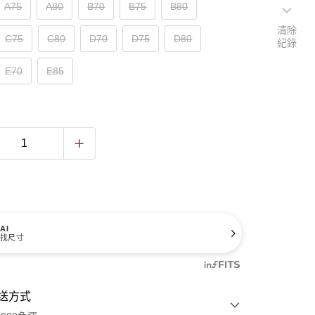
A75
A80
B70
B75
B80
清除
C75
C80
D70
D75
D80
紀錄
E70
E85
AI
找尺寸
送方式