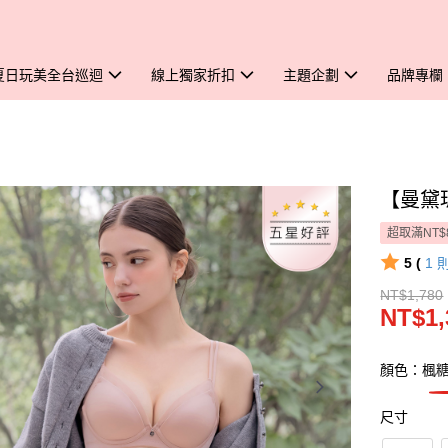
夏日玩美全台巡迴
線上獨家折扣
主題企劃
品牌專欄
【曼黛瑪
超取滿NT$
5 (
1
NT$1,780
NT$1,
顏色：楓
尺寸