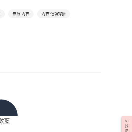
✔ A罩杯
E先享後付」，若未經同意申辦者引起之損失，本公司不負相關責
0，滿NT$1,000(含以上)免運費
✔ B罩杯
衣
無痕 內衣
內衣 低領穿搭
AFTEE先享後付」時，將依據個別帳號之用戶狀況，依本公司
核予不同之上限額度；若仍有額度不足之情形，本公司將視審查
✔ C罩杯
0，滿NT$1,000(含以上)免運費
用戶進行身份認證。
✔ D罩杯
一人註冊多個帳號或使用他人資訊註冊。若發現惡意使用之情
科技股份有限公司將有權停止該用戶之使用額度並採取法律行
✔ E罩杯
50，滿NT$2,000(含以上)免運費
膚
(訂單成立後，請主動於2天內與線上客服核對收
查看運費
| 折扣專區
線上優惠｜折後價$670up
期未確認訂單將自動取消)
五星好評⭐ | 口碑推薦
AI
找
尺