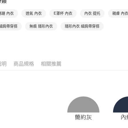
分類
👉 挑尺寸
「AFTE
每筆NT$9
任。
👉 挑尺寸
瑪璉 內衣
透氣 內衣
E罩杯 內衣
內衣 提托
親膚 內
４．使用「
宅配
即時審查
👉 挑尺寸
每筆NT$9
結果請求
 細肩帶穿搭
無痕 隱形內衣
隱形內衣 細肩帶穿搭
👉 挑尺寸
５．嚴禁
離島宅配
形，恩沛
👉 挑尺寸
動。
每筆NT$1
👉 挑顏色
海外宅配 
限時優惠 
件資料，逾
說明
商品規格
相關推薦
特別企劃