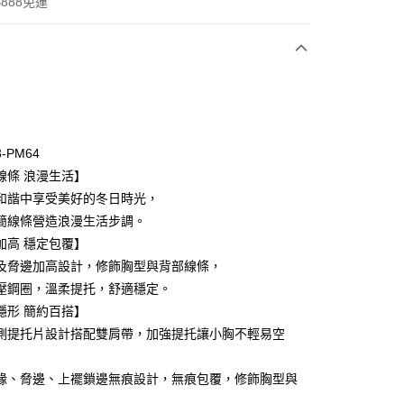
888免運
次付款
期付款
0 利率 每期
NT$457
21家銀行
3-PM64
庫商業銀行
第一商業銀行
線條 浪漫生活】
付款
業銀行
彰化商業銀行
和諧中享受美好的冬日時光，
業儲蓄銀行
台北富邦商業銀行
簡線條營造浪漫生活步調。
華商業銀行
兆豐國際商業銀行
加高 穩定包覆】
小企業銀行
台中商業銀行
及脅邊加高設計，修飾胸型與背部線條，
台灣）商業銀行
華泰商業銀行
業銀行
遠東國際商業銀行
壓鋼圈，溫柔提托，舒適穩定。
業銀行
永豐商業銀行
隱形 簡約百搭】
業銀行
星展（台灣）商業銀行
側提托片設計搭配雙肩帶，加強提托讓小胸不輕易空
際商業銀行
中國信託商業銀行
享後付
天信用卡公司
緣、脅邊、上襬鎖邊無痕設計，無痕包覆，修飾胸型與
FTEE先享後付」】
先享後付是「在收到商品之後才付款」的支付方式。 讓您購物簡單