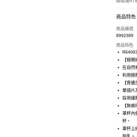
超取滿NT$
付款方式
商品特色
信用卡一
商品編號
8992389
信用卡分
商品特色
3 期 
R6408
合作金
【極簡
超商取貨
華南商
在自然
LINE Pay
上海商
利用極
國泰世
【脅邊
Apple Pay
臺灣中
單插片
匯豐（
悠遊付
聯邦商
採用緩
元大商
全盈+PAY
【無痕
玉山商
罩杯內
台新國
AFTEE先
杯，
台灣樂
相關說明
罩杯上
【關於「A
ATM付款
AFTEE
副乳。