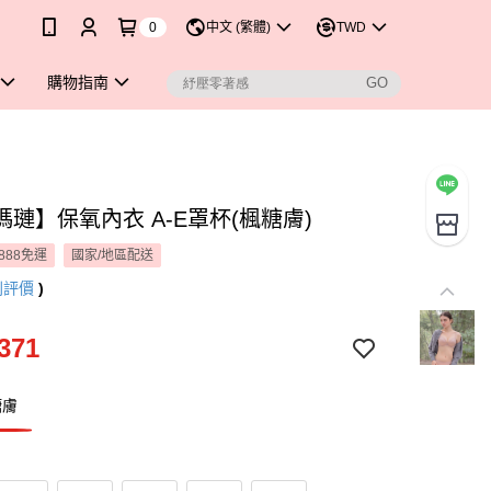
0
中文 (繁體)
TWD
購物指南
璉】保氧內衣 A-E罩杯(楓糖膚)
888免運
國家/地區配送
則評價
)
371
糖膚