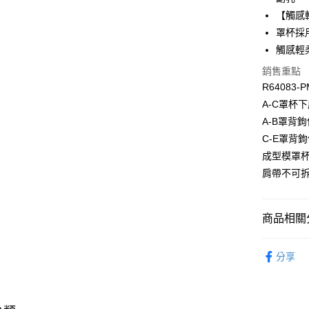
便利好安
【觸感
１．簡單
罩杯採
２．便利
運送方式
３．安心
觸感輕
全家取貨付
銷售重點
【「AFT
每筆NT$9
１．於結帳
R64083-P
付」結帳
A-C罩杯
付款後全家
２．訂單
A-B罩背鉤
３．收到繳
出
／ATM／
C-E罩背鉤
每筆NT$9
※ 請注意
成型模罩
絡購買商品
萊爾富取
先享後付
肩帶不可
※ 交易是
每筆NT$9
是否繳費成
付客戶支
付款後萊
商品相關分
每筆NT$9
【注意事
👉 挑款式
１．透過由
分享
交易，需
7-11取貨
👉 挑款式
求債權轉
每筆NT$9
２．關於
👉 挑款式
https://aft
付款後7-1
３．未成