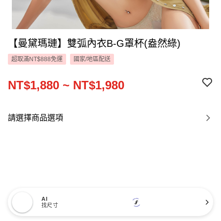
【曼黛瑪璉】雙弧內衣B-G罩杯(盎然綠)
超取滿NT$888免運
國家/地區配送
NT$1,880 ~ NT$1,980
請選擇商品選項
AI
找尺寸