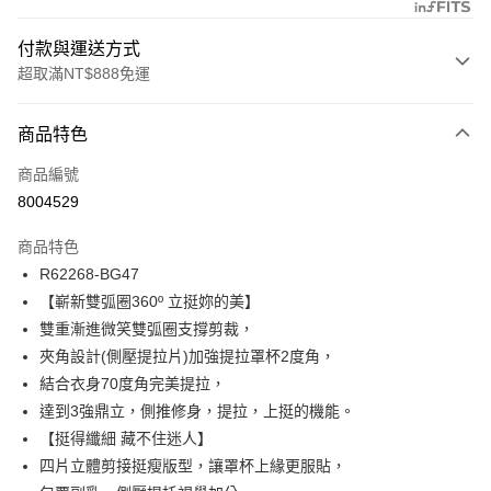
付款與運送方式
超取滿NT$888免運
付款方式
商品特色
信用卡一次付款
商品編號
信用卡分期付款
8004529
3 期 0 利率 每期
NT$626
21家銀行
商品特色
合作金庫商業銀行
第一商業銀行
超商取貨付款
R62268-BG47
華南商業銀行
彰化商業銀行
【嶄新雙弧圈360º 立挺妳的美】
LINE Pay
上海商業儲蓄銀行
台北富邦商業銀行
國泰世華商業銀行
兆豐國際商業銀行
雙重漸進微笑雙弧圈支撐剪裁，
Apple Pay
臺灣中小企業銀行
台中商業銀行
夾角設計(側壓提拉片)加強提拉罩杯2度角，
匯豐（台灣）商業銀行
華泰商業銀行
結合衣身70度角完美提拉，
悠遊付
聯邦商業銀行
遠東國際商業銀行
達到3強鼎立，側推修身，提拉，上挺的機能。
元大商業銀行
永豐商業銀行
全盈+PAY
【挺得纖細 藏不住迷人】
玉山商業銀行
星展（台灣）商業銀行
四片立體剪接挺瘦版型，讓罩杯上緣更服貼，
台新國際商業銀行
中國信託商業銀行
AFTEE先享後付
台灣樂天信用卡公司