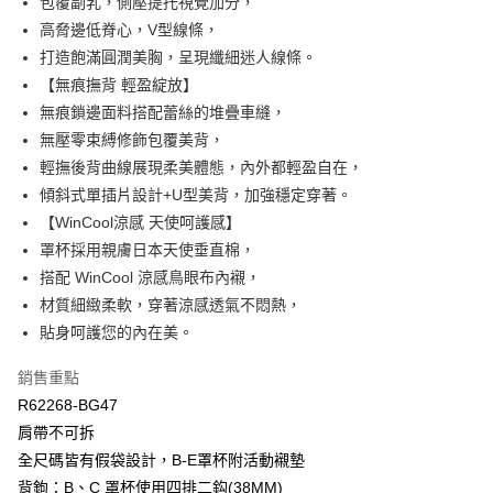
包覆副乳，側壓提托視覺加分，
相關說明
【關於「AFTEE先享後付」】
高脅邊低脊心，V型線條，
ATM付款
AFTEE先享後付是「在收到商品之後才付款」的支付方式。 讓您購物簡單
打造飽滿圓潤美胸，呈現纖細迷人線條。
便利好安心！
【無痕撫背 輕盈綻放】
１．簡單：不需註冊會員、不需綁卡、不需儲值。
運送方式
２．便利：只要手機號碼，簡訊認證，即可結帳。
無痕鎖邊面料搭配蕾絲的堆疊車縫，
３．安心：先確認商品／服務後，再付款。
全家取貨付款$888免運-以PackAge+配客嘉循環箱包裝寄出
無壓零束縛修飾包覆美背，
每筆NT$90，滿NT$888(含以上)免運費
【「AFTEE先享後付」結帳流程】
輕撫後背曲線展現柔美體態，內外都輕盈自在，
１．於結帳方式選擇「AFTEE先享後付」後，將跳轉至「AFTEE先享後付」
傾斜式單插片設計+U型美背，加強穩定穿著。
付款後全家取貨$888免運-以PackAge+配客嘉循環箱包裝寄出
結帳頁面，進行簡訊認證並確認金額後，即可完成結帳。
【WinCool涼感 天使呵護感】
２．訂單成立數日內，您將收到繳費通知簡訊。
每筆NT$90，滿NT$888(含以上)免運費
３．收到繳費通知簡訊後14天內，點擊此簡訊中的連結，可透過四大超商／
罩杯採用親膚日本天使垂直棉，
ATM／網路銀行／等多元方式進行付款，方視為交易完成。
萊爾富取貨付款
搭配 WinCool 涼感鳥眼布內襯，
※ 請注意：結帳手續完成當下不需立刻繳費，但若您需要取消訂單，請聯絡
每筆NT$90，滿NT$1,000(含以上)免運費
材質細緻柔軟，穿著涼感透氣不悶熱，
購買商品的店家。未經商家同意取消之訂單仍視為有效，需透過AFTEE先享
後付繳納相關費用。
貼身呵護您的內在美。
付款後萊爾富取貨
※ 交易是否成功請以「AFTEE先享後付 」之結帳頁面顯示為準，若有關於
是否繳費成功／繳費後需取消欲退款等相關疑問，請聯繫「AFTEE先享後付
每筆NT$90，滿NT$1,000(含以上)免運費
銷售重點
客戶支援中心」
https://netprotections.freshdesk.com/support/home
R62268-BG47
7-11取貨付款
【注意事項】
肩帶不可拆
１．透過由恩沛科技股份有限公司提供之「AFTEE先享後付」服務完成之交
每筆NT$90，滿NT$1,000(含以上)免運費
全尺碼皆有假袋設計，B-E罩杯附活動襯墊
易，需依本服務之必要範圍內提供個人資料，並將交易相關給付款項請求債
權轉讓予恩沛科技股份有限公司。
付款後7-11取貨
背鉤：B、C 罩杯使用四排二鈎(38MM)