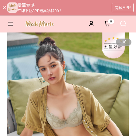
曼黛瑪璉
開啟APP
立即下載APP最高領$700！
0
1
/
6