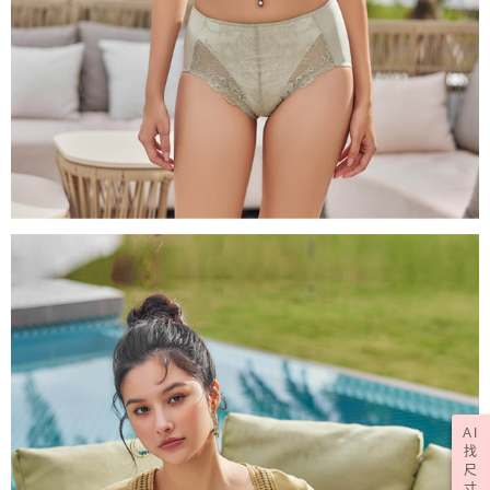
AI
找
尺
寸