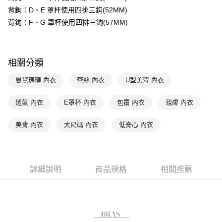
２．關於個人資料處理事宜，請瀏覽以下網址：
背鉤：D、E 罩杯使用四排三鈎(52MM)
每筆NT$90，滿NT$1,000(含以上)免運費
https://aftee.tw/terms/#terms3
背鉤：F、G 罩杯使用四排三鉤(57MM)
３．未成年的使用者請事先徵得法定代理人或監護人之同意方可使用
宅配
「AFTEE先享後付」，若未經同意申辦者引起之損失，本公司不負相關責
任。
每筆NT$90，滿NT$1,000(含以上)免運費
４．使用「AFTEE先享後付」時，將依據個別帳號之用戶狀況，依本公司即
時審查核予不同之上限額度；若仍有額度不足之情形，本公司將視審查結果
離島宅配
相關分類
請求用戶進行身份認證。
每筆NT$150，滿NT$2,000(含以上)免運費
５．嚴禁一人註冊多個帳號或使用他人資訊註冊。若發現惡意使用之情形，
曼黛瑪璉 內衣
蕾絲 內衣
U型美背 內衣
恩沛科技股份有限公司將有權停止該用戶之使用額度並採取法律行動。
海外宅配 (訂單成立後，請主動於2天內與線上客服核對收
查看運費
透氣 內衣
E罩杯 內衣
包覆 內衣
親膚 內衣
件資料，逾期未確認訂單將自動取消)
美背 內衣
大尺碼 內衣
低脊心 內衣
詳細說明
商品規格
相關推薦