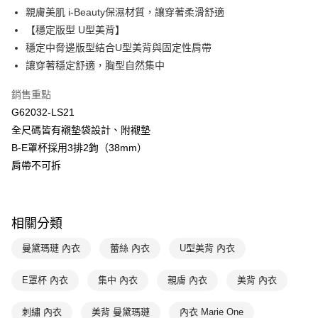
親膚美肌 i-Beauty保濕材質，讓穿著柔滑舒適
台新國際商業銀行
中國信託商業銀行
AFTEE先享後付
台灣樂天信用卡公司
【穩定版型 U型美背】
相關說明
【關於「AFTEE先享後付」】
穩定中脅邊版型結合U型美背與固定性肩帶
ATM付款
AFTEE先享後付是「在收到商品之後才付款」的支付方式。 讓您購物簡單
讓穿著穩定舒適，胸型自然集中
便利好安心！
１．簡單：不需註冊會員、不需綁卡、不需儲值。
運送方式
銷售重點
２．便利：只要手機號碼，簡訊認證，即可結帳。
３．安心：先確認商品／服務後，再付款。
G62032-LS21
全家取貨付款-以PackAge+配客嘉循環箱包裝寄出
全尺碼皆有襯墊袋設計、附襯墊
每筆NT$90，滿NT$1,000(含以上)免運費
【「AFTEE先享後付」結帳流程】
B-E罩杯採用3排2鉤（38mm）
１．於結帳方式選擇「AFTEE先享後付」後，將跳轉至「AFTEE先享後付」
付款後全家取貨-以PackAge+配客嘉循環箱包裝寄出
結帳頁面，進行簡訊認證並確認金額後，即可完成結帳。
肩帶不可拆
２．訂單成立數日內，您將收到繳費通知簡訊。
每筆NT$90，滿NT$1,000(含以上)免運費
３．收到繳費通知簡訊後14天內，點擊此簡訊中的連結，可透過四大超商／
ATM／網路銀行／等多元方式進行付款，方視為交易完成。
萊爾富取貨付款
※ 請注意：結帳手續完成當下不需立刻繳費，但若您需要取消訂單，請聯絡
相關分類
每筆NT$90，滿NT$1,000(含以上)免運費
購買商品的店家。未經商家同意取消之訂單仍視為有效，需透過AFTEE先享
後付繳納相關費用。
曼黛瑪璉 內衣
蕾絲 內衣
U型美背 內衣
付款後萊爾富取貨
※ 交易是否成功請以「AFTEE先享後付 」之結帳頁面顯示為準，若有關於
是否繳費成功／繳費後需取消欲退款等相關疑問，請聯繫「AFTEE先享後付
每筆NT$90，滿NT$1,000(含以上)免運費
客戶支援中心」
https://netprotections.freshdesk.com/support/home
E罩杯 內衣
集中 內衣
親膚 內衣
美背 內衣
7-11取貨付款
【注意事項】
刺繡 內衣
美背 曼黛瑪璉
內衣 Marie One
１．透過由恩沛科技股份有限公司提供之「AFTEE先享後付」服務完成之交
每筆NT$90，滿NT$1,000(含以上)免運費