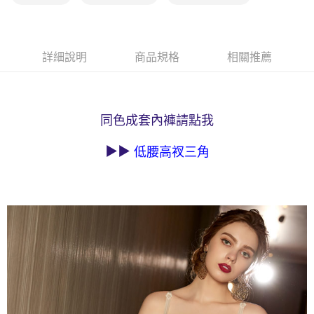
易，需依本服務之必要範圍內提供個人資料，並將交易相關給付款項請求債
權轉讓予恩沛科技股份有限公司。
付款後7-11取貨
２．關於個人資料處理事宜，請瀏覽以下網址：
每筆NT$90，滿NT$1,000(含以上)免運費
https://aftee.tw/terms/#terms3
詳細說明
商品規格
相關推薦
３．未成年的使用者請事先徵得法定代理人或監護人之同意方可使用
宅配
「AFTEE先享後付」，若未經同意申辦者引起之損失，本公司不負相關責
任。
每筆NT$90，滿NT$1,000(含以上)免運費
４．使用「AFTEE先享後付」時，將依據個別帳號之用戶狀況，依本公司即
時審查核予不同之上限額度；若仍有額度不足之情形，本公司將視審查結果
離島宅配
同色成套內褲請點我
請求用戶進行身份認證。
每筆NT$150，滿NT$2,000(含以上)免運費
５．嚴禁一人註冊多個帳號或使用他人資訊註冊。若發現惡意使用之情形，
恩沛科技股份有限公司將有權停止該用戶之使用額度並採取法律行動。
▶▶
低腰高衩三角
海外宅配 (訂單成立後，請主動於2天內與線上客服核對收
查看運費
件資料，逾期未確認訂單將自動取消)