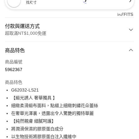
找尺寸
付款與運送方式
超取滿NT$1,000免運
付款方式
商品特色
信用卡一次付款
商品編號
信用卡分期付款
5962367
3 期 0 利率 每期
NT$842
21家銀行
商品特色
合作金庫商業銀行
第一商業銀行
超商取貨付款
G62032-LS21
華南商業銀行
彰化商業銀行
【緞光誘人 奢華獨具 】
LINE Pay
上海商業儲蓄銀行
台北富邦商業銀行
國泰世華商業銀行
兆豐國際商業銀行
細緻柔滑緞布面料，點綴上細緻刺繡花朵蕾絲
Apple Pay
臺灣中小企業銀行
台中商業銀行
在奢華光澤裏，透露出令人驚艷的獨特華麗
匯豐（台灣）商業銀行
華泰商業銀行
【純然親膚 細膩呵護】
悠遊付
聯邦商業銀行
遠東國際商業銀行
將潤滑保濕的膠原蛋白成分
元大商業銀行
永豐商業銀行
全盈+PAY
以生物技術將膠原蛋白注入纖維中
玉山商業銀行
星展（台灣）商業銀行