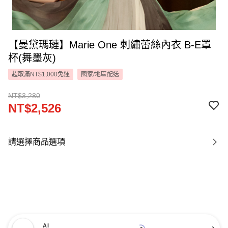
【曼黛瑪璉】Marie One 刺繡蕾絲內衣 B-E罩
杯(舞墨灰)
超取滿NT$1,000免運
國家/地區配送
NT$3,280
NT$2,526
請選擇商品選項
AI