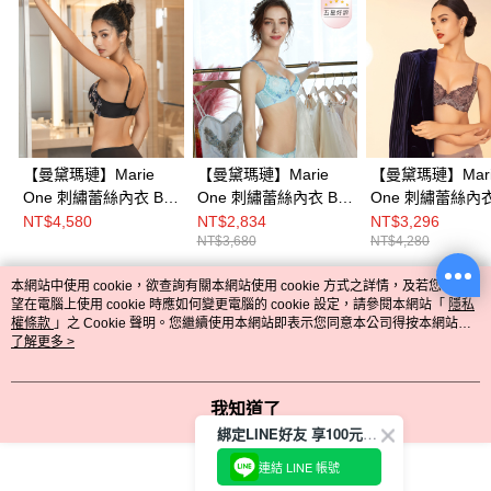
【曼黛瑪璉】Marie
【曼黛瑪璉】Marie
【曼黛瑪璉】Mari
One 刺繡蕾絲內衣 B-E
One 刺繡蕾絲內衣 B-E
One 刺繡蕾絲內衣
罩杯(黑)
罩杯(優雅藍)
罩杯(柔礦灰)
NT$4,580
NT$2,834
NT$3,296
NT$3,680
NT$4,280
本網站中使用 cookie，欲查詢有關本網站使用 cookie 方式之詳情，及若您不希
熱門標籤
望在電腦上使用 cookie 時應如何變更電腦的 cookie 設定，請參閱本網站「
隱私
權條款
」之 Cookie 聲明。您繼續使用本網站即表示您同意本公司得按本網站使
用條款之 Cookie 聲明使用 cookie。
了解更多 >
我知道了
綁定LINE好友 享100元折價券
連結 LINE 帳號