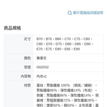
顯示電腦版詳細說明
商品規格
尺寸
B70，B75，B80，C70，C75，C80，
C85，D70，D75，D80，D85，D90，
E70，E75，E80，E85，E90
顏色
舞墨灰
型號
G62032
內容物
內衣x1
材質
蕾絲：聚酯纖維 100％ （網底／繡線），
聚酯纖維86％，彈性纖維14％（布底）。
側翼：聚酯纖維86％，彈性纖維14％。 側
翼裡：聚醯胺纖維72％，彈性纖維28％。
裡料：嫘縈50％，棉50％。 主布原產：義