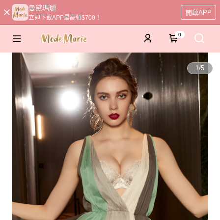
曼黛瑪璉
開啟APP
立即下載APP最高領$700！
0
1
/
5