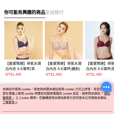
你可能有興趣的商品
全站排行
【曼黛瑪璉】保氧水潤
【曼黛瑪璉】保氧水潤
【曼黛瑪璉】保
白內衣 A-E罩杯(萃煉
白內衣 A-E罩杯(藕粉)
白內衣 A-E罩杯(罌粟
紫)
紅)
NT$1,480
NT$1,480
NT$1,480
本網站中使用 cookie，欲查詢有關本網站使用 cookie 方式之詳情，及若您不希
熱門標籤
望在電腦上使用 cookie 時應如何變更電腦的 cookie 設定，請參閱本網站「
隱私
權條款
」之 Cookie 聲明。您繼續使用本網站即表示您同意本公司得按本網站使
用條款之 Cookie 聲明使用 cookie。
了解更多 >