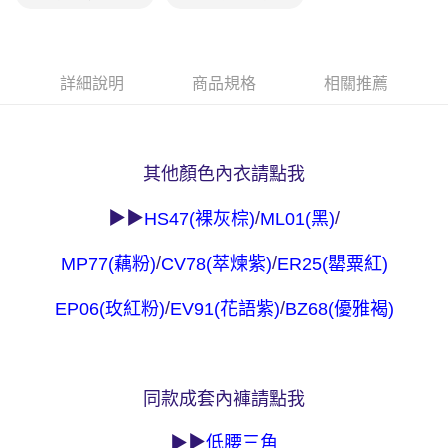
7-11取貨付款
【注意事項】
１．透過由恩沛科技股份有限公司提供之「AFTEE先享後付」服務完成之交
每筆NT$90，滿NT$1,000(含以上)免運費
易，需依本服務之必要範圍內提供個人資料，並將交易相關給付款項請求債
詳細說明
商品規格
相關推薦
權轉讓予恩沛科技股份有限公司。
付款後7-11取貨
２．關於個人資料處理事宜，請瀏覽以下網址：
每筆NT$90，滿NT$1,000(含以上)免運費
https://aftee.tw/terms/#terms3
３．未成年的使用者請事先徵得法定代理人或監護人之同意方可使用
宅配
「AFTEE先享後付」，若未經同意申辦者引起之損失，本公司不負相關責
其他顏色內衣請點我
任。
每筆NT$90，滿NT$1,000(含以上)免運費
４．使用「AFTEE先享後付」時，將依據個別帳號之用戶狀況，依本公司即
時審查核予不同之上限額度；若仍有額度不足之情形，本公司將視審查結果
▶▶
/
/
HS47(裸灰棕)
ML01(黑)
離島宅配
請求用戶進行身份認證。
每筆NT$150，滿NT$2,000(含以上)免運費
５．嚴禁一人註冊多個帳號或使用他人資訊註冊。若發現惡意使用之情形，
/
/
MP77(藕粉)
CV78(萃煉紫)
ER25(罌粟紅)
恩沛科技股份有限公司將有權停止該用戶之使用額度並採取法律行動。
海外宅配 (訂單成立後，請主動於2天內與線上客服核對收
查看運費
/
/
EP06(玫紅粉)
EV91(花語紫)
BZ68(優雅褐)
件資料，逾期未確認訂單將自動取消)
同款成套內褲請點我
▶
▶
低腰三角