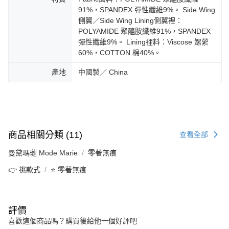
91%，SPANDEX 彈性纖維9%。 Side Wing
側翼／Side Wing Lining側翼裡：
POLYAMIDE 聚醯胺纖維91%，SPANDEX
彈性纖維9%。 Lining裡料：Viscose 嫘縈
60%，COTTON 棉40%。
產地
中國製／ China
商品相關分類 (11)
查看全部
曼黛瑪璉 Mode Marie
零著無痕
👉 挑款式
⭐ 零著無痕
評價
喜歡這個商品嗎？購買後給他一個好評吧