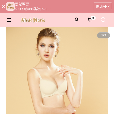
曼黛瑪璉
開啟APP
立即下載APP最高領$700！
0
1
/
3