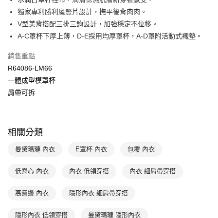
悠遊付
聯邦商業銀行
遠東國際商業銀行
獨家專利勝利魔豎片設計，撫平後背肉肉。
元大商業銀行
永豐商業銀行
全盈+PAY
V型美背搭配三排三鉤設計，加強穩定不位移。
玉山商業銀行
星展（台灣）商業銀行
A-C罩杯下厚上薄，D-E採用均厚罩杯，A-D罩附活動式襯墊。
台新國際商業銀行
中國信託商業銀行
AFTEE先享後付
台灣樂天信用卡公司
相關說明
銷售重點
【關於「AFTEE先享後付」】
ATM付款
R64086-LM66
AFTEE先享後付是「在收到商品之後才付款」的支付方式。 讓您購物簡單
便利好安心！
一體成型模罩杯
１．簡單：不需註冊會員、不需綁卡、不需儲值。
運送方式
肩帶可拆
２．便利：只要手機號碼，簡訊認證，即可結帳。
３．安心：先確認商品／服務後，再付款。
全家取貨付款$888免運-以PackAge+配客嘉循環箱包裝寄出
每筆NT$90，滿NT$888(含以上)免運費
【「AFTEE先享後付」結帳流程】
１．於結帳方式選擇「AFTEE先享後付」後，將跳轉至「AFTEE先享後付」
相關分類
付款後全家取貨$888免運-以PackAge+配客嘉循環箱包裝寄出
結帳頁面，進行簡訊認證並確認金額後，即可完成結帳。
２．訂單成立數日內，您將收到繳費通知簡訊。
曼黛瑪璉 內衣
E罩杯 內衣
包覆 內衣
每筆NT$90，滿NT$888(含以上)免運費
３．收到繳費通知簡訊後14天內，點擊此簡訊中的連結，可透過四大超商／
ATM／網路銀行／等多元方式進行付款，方視為交易完成。
萊爾富取貨付款
低脊心 內衣
內衣 低領穿搭
內衣 細肩帶穿搭
※ 請注意：結帳手續完成當下不需立刻繳費，但若您需要取消訂單，請聯絡
每筆NT$90，滿NT$1,000(含以上)免運費
購買商品的店家。未經商家同意取消之訂單仍視為有效，需透過AFTEE先享
後付繳納相關費用。
高脅邊 內衣
隱形內衣 細肩帶穿搭
付款後萊爾富取貨
※ 交易是否成功請以「AFTEE先享後付 」之結帳頁面顯示為準，若有關於
是否繳費成功／繳費後需取消欲退款等相關疑問，請聯繫「AFTEE先享後付
每筆NT$90，滿NT$1,000(含以上)免運費
隱形內衣 低領穿搭
曼黛瑪璉 隱形內衣
客戶支援中心」
https://netprotections.freshdesk.com/support/home