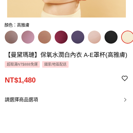
顏色：高雅膚
【曼黛瑪璉】保氧水潤白內衣 A-E罩杯(高雅膚)
超取滿NT$888免運
國家/地區配送
NT$1,480
請選擇商品選項