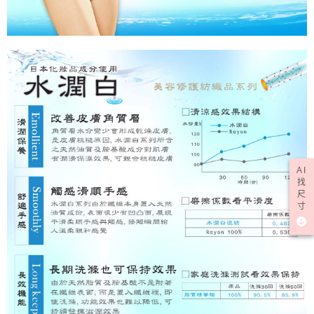
AI
找
尺
寸