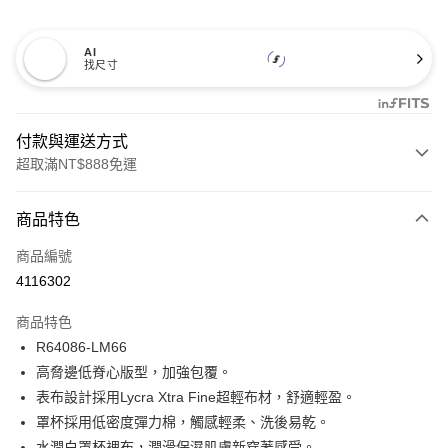
AI
找尺寸
付款與運送方式
超取滿NT$888免運
付款方式
商品特色
信用卡一次付款
商品編號
信用卡分期付款
4116302
3 期 0 利率 每期
NT$493
21家銀行
商品特色
合作金庫商業銀行
第一商業銀行
超商取貨付款
R64086-LM66
華南商業銀行
彰化商業銀行
高脅邊低脊心版型，加強包覆。
LINE Pay
上海商業儲蓄銀行
台北富邦商業銀行
國泰世華商業銀行
兆豐國際商業銀行
表布設計採用Lycra Xtra Fine超輕布材，舒適輕盈。
Apple Pay
臺灣中小企業銀行
台中商業銀行
罩杯採用低密度彈力棉，觸感輕柔、洗後易乾。
匯豐（台灣）商業銀行
華泰商業銀行
水潤白罩杯裡布，潤滑保濕肌膚新穿著感受。