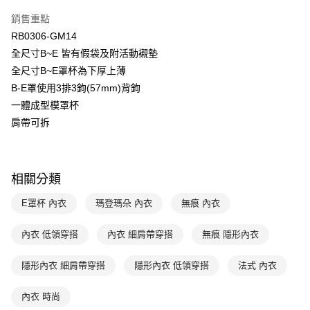
台新國際商業銀行
中國信託商業銀行
AFTEE先享後付
銷售重點
台灣樂天信用卡公司
相關說明
RB0306-GM14
【關於「AFTEE先享後付」】
ATM付款
全尺寸B~E 皆有假袋及附活動襯墊
AFTEE先享後付是「在收到商品之後才付款」的支付方式。 讓您購物簡單
便利好安心！
全尺寸B~E罩杯為下厚上薄
１．簡單：不需註冊會員、不需綁卡、不需儲值。
運送方式
B-E罩使用3排3鉤(57mm)背鉤
２．便利：只要手機號碼，簡訊認證，即可結帳。
３．安心：先確認商品／服務後，再付款。
一體成型模罩杯
全家取貨付款$888免運-以PackAge+配客嘉循環箱包裝寄出
肩帶可拆
每筆NT$90，滿NT$888(含以上)免運費
【「AFTEE先享後付」結帳流程】
１．於結帳方式選擇「AFTEE先享後付」後，將跳轉至「AFTEE先享後付」
付款後全家取貨$888免運-以PackAge+配客嘉循環箱包裝寄出
結帳頁面，進行簡訊認證並確認金額後，即可完成結帳。
２．訂單成立數日內，您將收到繳費通知簡訊。
每筆NT$90，滿NT$888(含以上)免運費
相關分類
３．收到繳費通知簡訊後14天內，點擊此簡訊中的連結，可透過四大超商／
ATM／網路銀行／等多元方式進行付款，方視為交易完成。
萊爾富取貨付款
※ 請注意：結帳手續完成當下不需立刻繳費，但若您需要取消訂單，請聯絡
E罩杯 內衣
瑪登瑪朵 內衣
無痕 內衣
每筆NT$90，滿NT$1,000(含以上)免運費
購買商品的店家。未經商家同意取消之訂單仍視為有效，需透過AFTEE先享
後付繳納相關費用。
內衣 低領穿搭
內衣 細肩帶穿搭
無痕 隱形內衣
付款後萊爾富取貨
※ 交易是否成功請以「AFTEE先享後付 」之結帳頁面顯示為準，若有關於
是否繳費成功／繳費後需取消欲退款等相關疑問，請聯繫「AFTEE先享後付
每筆NT$90，滿NT$1,000(含以上)免運費
客戶支援中心」
隱形內衣 細肩帶穿搭
https://netprotections.freshdesk.com/support/home
隱形內衣 低領穿搭
法式 內衣
7-11取貨付款
【注意事項】
內衣 時尚
１．透過由恩沛科技股份有限公司提供之「AFTEE先享後付」服務完成之交
每筆NT$90，滿NT$1,000(含以上)免運費