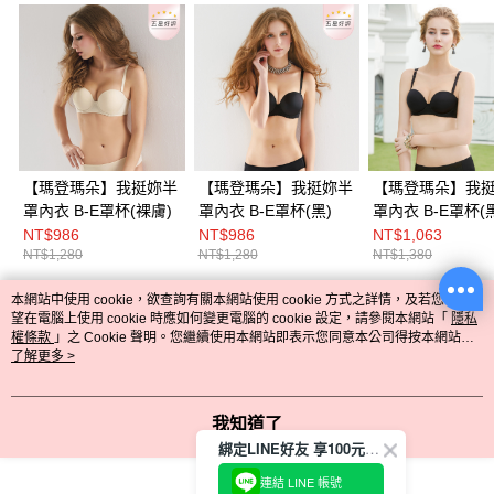
【瑪登瑪朵】我挺妳半
【瑪登瑪朵】我挺妳半
【瑪登瑪朵】我
罩內衣 B-E罩杯(裸膚)
罩內衣 B-E罩杯(黑)
罩內衣 B-E罩杯(
NT$986
NT$986
NT$1,063
NT$1,280
NT$1,280
NT$1,380
本網站中使用 cookie，欲查詢有關本網站使用 cookie 方式之詳情，及若您不希
熱門標籤
望在電腦上使用 cookie 時應如何變更電腦的 cookie 設定，請參閱本網站「
隱私
權條款
」之 Cookie 聲明。您繼續使用本網站即表示您同意本公司得按本網站使
用條款之 Cookie 聲明使用 cookie。
了解更多 >
我知道了
綁定LINE好友 享100元折價券
連結 LINE 帳號