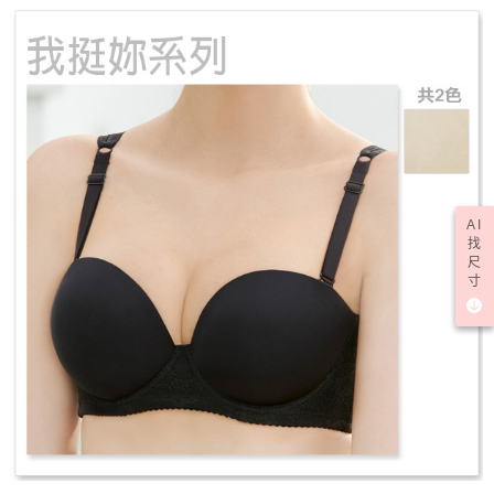
AI
找
尺
寸