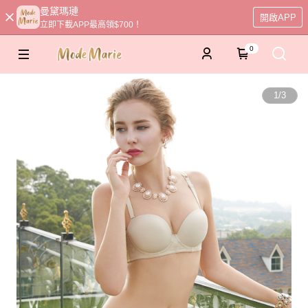
曼黛瑪璉
開啟APP
立即下載APP最高領$700！
0
1
/
3