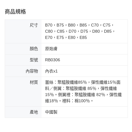
商品規格
尺寸
B70，B75，B80，B85，C70，C75，
C80，C85，D70，D75，D80，D85，
E70，E75，E80，E85
顏色
原始膚
型號
RB0306
內容物
內衣x1
材質
蕾絲：聚醯胺纖維85％，彈性纖維15％面
料／側翼：聚醯胺纖維 85％，彈性纖維
15％。側翼裡：聚醯胺纖維 82％，彈性纖
維18％。裡料：棉100％。
產地
中國製