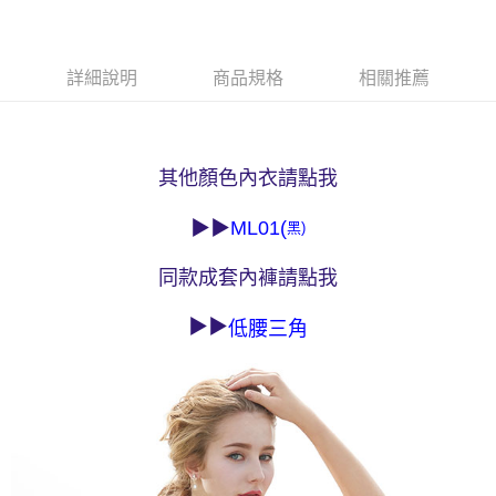
易，需依本服務之必要範圍內提供個人資料，並將交易相關給付款項請求債
權轉讓予恩沛科技股份有限公司。
付款後7-11取貨
２．關於個人資料處理事宜，請瀏覽以下網址：
每筆NT$90，滿NT$1,000(含以上)免運費
https://aftee.tw/terms/#terms3
詳細說明
商品規格
相關推薦
３．未成年的使用者請事先徵得法定代理人或監護人之同意方可使用
宅配
「AFTEE先享後付」，若未經同意申辦者引起之損失，本公司不負相關責
任。
每筆NT$90，滿NT$1,000(含以上)免運費
４．使用「AFTEE先享後付」時，將依據個別帳號之用戶狀況，依本公司即
時審查核予不同之上限額度；若仍有額度不足之情形，本公司將視審查結果
離島宅配
其他顏色
內衣請點我
請求用戶進行身份認證。
每筆NT$150，滿NT$2,000(含以上)免運費
５．嚴禁一人註冊多個帳號或使用他人資訊註冊。若發現惡意使用之情形，
▶▶
ML01(
黑)
恩沛科技股份有限公司將有權停止該用戶之使用額度並採取法律行動。
海外宅配 (訂單成立後，請主動於2天內與線上客服核對收
查看運費
件資料，逾期未確認訂單將自動取消)
同款成套內褲請點我
▶▶
低腰
三角