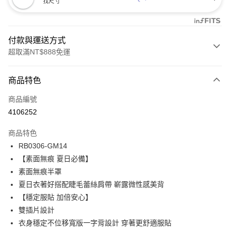
找尺寸
付款與運送方式
超取滿NT$888免運
付款方式
商品特色
信用卡一次付款
商品編號
信用卡分期付款
4106252
3 期 0 利率 每期
NT$354
21家銀行
商品特色
合作金庫商業銀行
第一商業銀行
超商取貨付款
RB0306-GM14
華南商業銀行
彰化商業銀行
【素面無痕 夏日必備】
LINE Pay
上海商業儲蓄銀行
台北富邦商業銀行
國泰世華商業銀行
兆豐國際商業銀行
素面無痕半罩
Apple Pay
臺灣中小企業銀行
台中商業銀行
夏日衣著好搭配睫毛蕾絲肩帶 嶄露微性感美背
匯豐（台灣）商業銀行
華泰商業銀行
【穩定服貼 加倍安心】
悠遊付
聯邦商業銀行
遠東國際商業銀行
雙插片設計
元大商業銀行
永豐商業銀行
全盈+PAY
衣身穩定不位移寬版一字背設計 穿著更舒適服貼
玉山商業銀行
星展（台灣）商業銀行