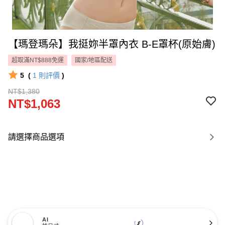
【瑪登瑪朵】我挺妳半罩內衣 B-E罩杯(原始膚)
超取滿NT$888免運
國家/地區配送
5
(
1
則評價
)
NT$1,380
NT$1,063
請選擇商品選項
AI