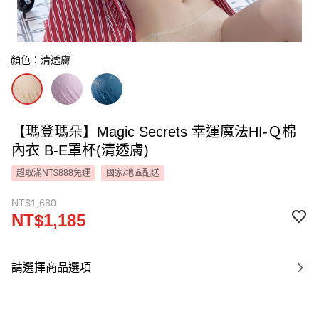
顏色：清透膚
【瑪登瑪朵】Magic Secrets 幸運魔法HI-Ｑ棉
內衣 B-E罩杯(清透膚)
超取滿NT$888免運
國家/地區配送
NT$1,680
NT$1,185
請選擇商品選項