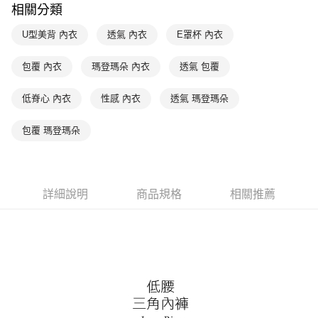
付款後萊爾富取貨
※ 交易是否成功請以「AFTEE先享後付 」之結帳頁面顯示為準，若有關於
相關分類
是否繳費成功／繳費後需取消欲退款等相關疑問，請聯繫「AFTEE先享後付
每筆NT$90，滿NT$1,000(含以上)免運費
客戶支援中心」
https://netprotections.freshdesk.com/support/home
U型美背 內衣
透氣 內衣
E罩杯 內衣
7-11取貨付款
【注意事項】
１．透過由恩沛科技股份有限公司提供之「AFTEE先享後付」服務完成之交
每筆NT$90，滿NT$1,000(含以上)免運費
包覆 內衣
瑪登瑪朵 內衣
透氣 包覆
易，需依本服務之必要範圍內提供個人資料，並將交易相關給付款項請求債
權轉讓予恩沛科技股份有限公司。
付款後7-11取貨
低脊心 內衣
性感 內衣
透氣 瑪登瑪朵
２．關於個人資料處理事宜，請瀏覽以下網址：
每筆NT$90，滿NT$1,000(含以上)免運費
https://aftee.tw/terms/#terms3
３．未成年的使用者請事先徵得法定代理人或監護人之同意方可使用
包覆 瑪登瑪朵
宅配
「AFTEE先享後付」，若未經同意申辦者引起之損失，本公司不負相關責
任。
每筆NT$90，滿NT$1,000(含以上)免運費
４．使用「AFTEE先享後付」時，將依據個別帳號之用戶狀況，依本公司即
時審查核予不同之上限額度；若仍有額度不足之情形，本公司將視審查結果
離島宅配
請求用戶進行身份認證。
詳細說明
商品規格
相關推薦
每筆NT$150，滿NT$2,000(含以上)免運費
５．嚴禁一人註冊多個帳號或使用他人資訊註冊。若發現惡意使用之情形，
恩沛科技股份有限公司將有權停止該用戶之使用額度並採取法律行動。
海外宅配 (訂單成立後，請主動於2天內與線上客服核對收
查看運費
件資料，逾期未確認訂單將自動取消)