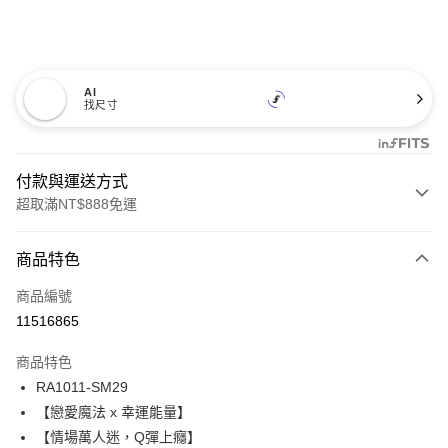
AI
找尺寸
付款與運送方式
超取滿NT$888免運
付款方式
商品特色
信用卡一次付款
商品編號
信用卡分期付款
11516865
3 期 0 利率 每期
NT$395
21家銀行
商品特色
合作金庫商業銀行
第一商業銀行
超商取貨付款
RA1011-SM29
華南商業銀行
彰化商業銀行
【戀愛魔法 x 幸運能量】
LINE Pay
上海商業儲蓄銀行
台北富邦商業銀行
國泰世華商業銀行
兆豐國際商業銀行
【情場萬人迷，Q彈上癮】