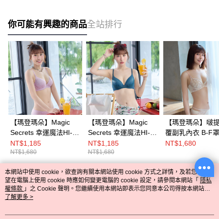
你可能有興趣的商品
全站排行
【瑪登瑪朵】Magic
【瑪登瑪朵】Magic
【瑪登瑪朵】啵提
Secrets 幸運魔法HI-Ｑ
Secrets 幸運魔法HI-Ｑ
覆副乳內衣 B-F
棉內衣 B-E罩杯(純真
棉內衣 B-E罩杯(魅影
(楓糖膚)
NT$1,185
NT$1,185
NT$1,680
NT$1,680
NT$1,680
粉)
綠)
本網站中使用 cookie，欲查詢有關本網站使用 cookie 方式之詳情，及若您不希
熱門標籤
望在電腦上使用 cookie 時應如何變更電腦的 cookie 設定，請參閱本網站「
隱私
權條款
」之 Cookie 聲明。您繼續使用本網站即表示您同意本公司得按本網站使
用條款之 Cookie 聲明使用 cookie。
了解更多 >