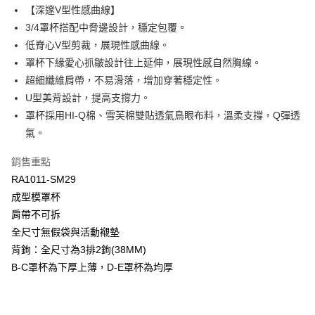
Apple Pay
臺灣中小企業銀行
台中商業銀行
【深邃V型性感曲線】
匯豐（台灣）商業銀行
華泰商業銀行
3/4罩杯搭配中脅邊設計，穩定包覆。
悠遊付
聯邦商業銀行
遠東國際商業銀行
低脊心V型剪裁，展現性感曲線。
元大商業銀行
永豐商業銀行
全盈+PAY
罩杯下緣愛心抓皺設計往上延伸，展現性感自然胸線。
玉山商業銀行
星展（台灣）商業銀行
超細纖維肩帶，不易滑落，增加穿著穩定性。
台新國際商業銀行
中國信託商業銀行
AFTEE先享後付
台灣樂天信用卡公司
U型美背設計，提高支撐力。
相關說明
【關於「AFTEE先享後付」】
罩杯採用HI-Q棉、雪芙棉雙貼透氣鳥眼布料，溫柔支撐，Q彈透
ATM付款
AFTEE先享後付是「在收到商品之後才付款」的支付方式。 讓您購物簡單
氣。
便利好安心！
１．簡單：不需註冊會員、不需綁卡、不需儲值。
運送方式
銷售重點
２．便利：只要手機號碼，簡訊認證，即可結帳。
３．安心：先確認商品／服務後，再付款。
RA1011-SM29
全家取貨付款$888免運-以PackAge+配客嘉循環箱包裝寄出
成型模罩杯
每筆NT$90，滿NT$888(含以上)免運費
【「AFTEE先享後付」結帳流程】
肩帶不可拆
１．於結帳方式選擇「AFTEE先享後付」後，將跳轉至「AFTEE先享後付」
付款後全家取貨$888免運-以PackAge+配客嘉循環箱包裝寄出
結帳頁面，進行簡訊認證並確認金額後，即可完成結帳。
全尺寸無假袋與活動襯墊
２．訂單成立數日內，您將收到繳費通知簡訊。
每筆NT$90，滿NT$888(含以上)免運費
背鉤：全尺寸為3排2鉤(38MM)
３．收到繳費通知簡訊後14天內，點擊此簡訊中的連結，可透過四大超商／
ATM／網路銀行／等多元方式進行付款，方視為交易完成。
B-C罩杯為下厚上薄，D-E罩杯為均厚
萊爾富取貨付款
※ 請注意：結帳手續完成當下不需立刻繳費，但若您需要取消訂單，請聯絡
每筆NT$90，滿NT$1,000(含以上)免運費
購買商品的店家。未經商家同意取消之訂單仍視為有效，需透過AFTEE先享
後付繳納相關費用。