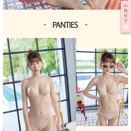
AI
找
尺
寸