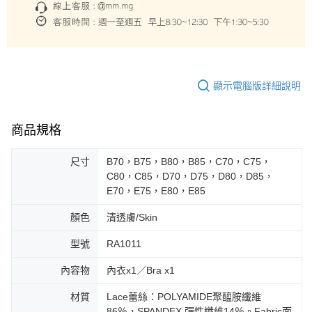
顯示電腦版詳細說明
商品規格
尺寸
B70，B75，B80，B85，C70，C75，
C80，C85，D70，D75，D80，D85，
E70，E75，E80，E85
顏色
清透膚/Skin
型號
RA1011
內容物
內衣x1／Bra x1
材質
Lace蕾絲：POLYAMIDE聚醯胺纖維
86％，SPANDEX 彈性纖維14％。Fabric面