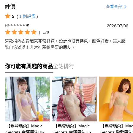
評價
查看全部
5
(
1
則評價
)
H*************5
2026/07/06
|
E70
這款棉內衣穿起來非常舒適，設計也很有特色，颜色好看，讓人感
覺自信滿滿！非常推薦給需要的朋友。
你可能有興趣的商品
全站排行
【瑪登瑪朵】Magic
【瑪登瑪朵】Magic
【瑪登瑪朵】Mag
Secrets 幸運魔法HI-Ｑ
Secrets 幸運魔法HI-Ｑ
Secrets 戀愛魔