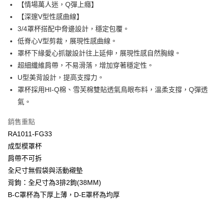
國泰世華商業銀行
兆豐國際商業銀行
【情場萬人迷，Q彈上癮】
Apple Pay
臺灣中小企業銀行
台中商業銀行
【深邃V型性感曲線】
匯豐（台灣）商業銀行
華泰商業銀行
3/4罩杯搭配中脅邊設計，穩定包覆。
悠遊付
聯邦商業銀行
遠東國際商業銀行
低脊心V型剪裁，展現性感曲線。
元大商業銀行
永豐商業銀行
全盈+PAY
罩杯下緣愛心抓皺設計往上延伸，展現性感自然胸線。
玉山商業銀行
星展（台灣）商業銀行
超細纖維肩帶，不易滑落，增加穿著穩定性。
台新國際商業銀行
中國信託商業銀行
AFTEE先享後付
台灣樂天信用卡公司
U型美背設計，提高支撐力。
相關說明
【關於「AFTEE先享後付」】
罩杯採用HI-Q棉、雪芙棉雙貼透氣鳥眼布料，溫柔支撐，Q彈透
ATM付款
AFTEE先享後付是「在收到商品之後才付款」的支付方式。 讓您購物簡單
氣。
便利好安心！
１．簡單：不需註冊會員、不需綁卡、不需儲值。
運送方式
銷售重點
２．便利：只要手機號碼，簡訊認證，即可結帳。
３．安心：先確認商品／服務後，再付款。
RA1011-FG33
全家取貨付款$888免運-以PackAge+配客嘉循環箱包裝寄出
成型模罩杯
每筆NT$90，滿NT$888(含以上)免運費
【「AFTEE先享後付」結帳流程】
肩帶不可拆
１．於結帳方式選擇「AFTEE先享後付」後，將跳轉至「AFTEE先享後付」
付款後全家取貨$888免運-以PackAge+配客嘉循環箱包裝寄出
結帳頁面，進行簡訊認證並確認金額後，即可完成結帳。
全尺寸無假袋與活動襯墊
２．訂單成立數日內，您將收到繳費通知簡訊。
每筆NT$90，滿NT$888(含以上)免運費
背鉤：全尺寸為3排2鉤(38MM)
３．收到繳費通知簡訊後14天內，點擊此簡訊中的連結，可透過四大超商／
ATM／網路銀行／等多元方式進行付款，方視為交易完成。
B-C罩杯為下厚上薄，D-E罩杯為均厚
萊爾富取貨付款
※ 請注意：結帳手續完成當下不需立刻繳費，但若您需要取消訂單，請聯絡
每筆NT$90，滿NT$1,000(含以上)免運費
購買商品的店家。未經商家同意取消之訂單仍視為有效，需透過AFTEE先享