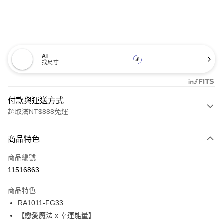
AI
找尺寸
付款與運送方式
超取滿NT$888免運
付款方式
商品特色
信用卡一次付款
商品編號
信用卡分期付款
11516863
3 期 0 利率 每期
NT$395
21家銀行
商品特色
合作金庫商業銀行
第一商業銀行
超商取貨付款
RA1011-FG33
華南商業銀行
彰化商業銀行
【戀愛魔法 x 幸運能量】
LINE Pay
上海商業儲蓄銀行
台北富邦商業銀行