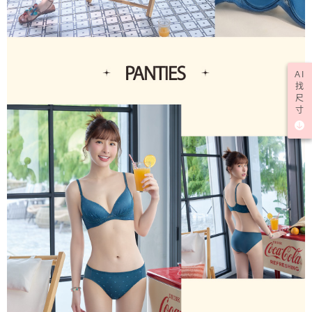
AI
找
尺
寸