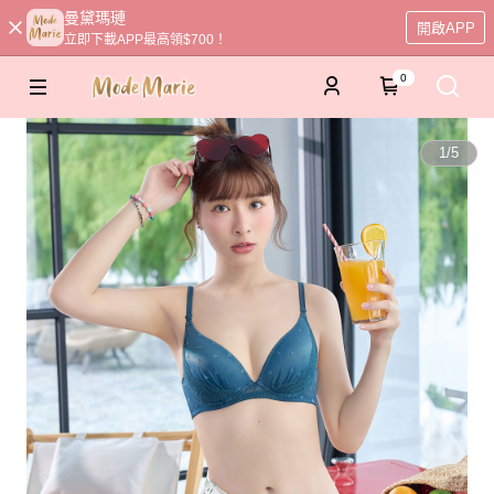
曼黛瑪璉
開啟APP
立即下載APP最高領$700！
0
1
/
5