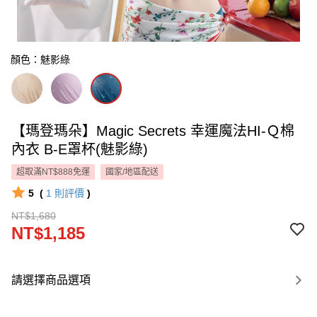
顏色：魅影綠
【瑪登瑪朵】Magic Secrets 幸運魔法HI-Ｑ棉
內衣 B-E罩杯(魅影綠)
超取滿NT$888免運
國家/地區配送
5
(
1
則評價
)
NT$1,680
NT$1,185
請選擇商品選項