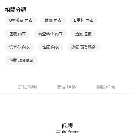
後付繳納相關費用。
付款後萊爾富取貨
※ 交易是否成功請以「AFTEE先享後付 」之結帳頁面顯示為準，若有關於
相關分類
是否繳費成功／繳費後需取消欲退款等相關疑問，請聯繫「AFTEE先享後付
每筆NT$90，滿NT$1,000(含以上)免運費
客戶支援中心」
https://netprotections.freshdesk.com/support/home
U型美背 內衣
透氣 內衣
E罩杯 內衣
7-11取貨付款
【注意事項】
１．透過由恩沛科技股份有限公司提供之「AFTEE先享後付」服務完成之交
每筆NT$90，滿NT$1,000(含以上)免運費
包覆 內衣
瑪登瑪朵 內衣
透氣 包覆
易，需依本服務之必要範圍內提供個人資料，並將交易相關給付款項請求債
權轉讓予恩沛科技股份有限公司。
付款後7-11取貨
低脊心 內衣
性感 內衣
透氣 瑪登瑪朵
２．關於個人資料處理事宜，請瀏覽以下網址：
每筆NT$90，滿NT$1,000(含以上)免運費
https://aftee.tw/terms/#terms3
３．未成年的使用者請事先徵得法定代理人或監護人之同意方可使用
包覆 瑪登瑪朵
宅配
「AFTEE先享後付」，若未經同意申辦者引起之損失，本公司不負相關責
任。
每筆NT$90，滿NT$1,000(含以上)免運費
４．使用「AFTEE先享後付」時，將依據個別帳號之用戶狀況，依本公司即
時審查核予不同之上限額度；若仍有額度不足之情形，本公司將視審查結果
離島宅配
請求用戶進行身份認證。
詳細說明
商品規格
相關推薦
每筆NT$150，滿NT$2,000(含以上)免運費
５．嚴禁一人註冊多個帳號或使用他人資訊註冊。若發現惡意使用之情形，
恩沛科技股份有限公司將有權停止該用戶之使用額度並採取法律行動。
海外宅配 (訂單成立後，請主動於2天內與線上客服核對收
查看運費
件資料，逾期未確認訂單將自動取消)