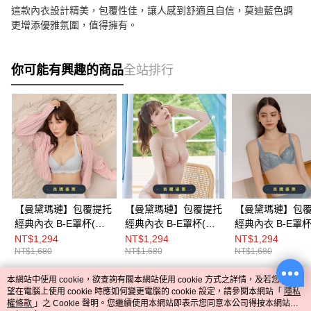
這款內衣設計精美，包覆性佳，讓人感到舒適且自信，莫迪藍色調
更增添優雅氛圍，值得擁有。
你可能有興趣的商品
全站排行
【曼黛瑪璉】包覆提托
【曼黛瑪璉】包覆提托
【曼黛瑪璉】包
經典內衣 B-E罩杯(冰
經典內衣 B-E罩杯(靚
經典內衣 B-E罩杯
藍)
茶粉)
燦藍)
NT$1,294
NT$1,294
NT$1,294
NT$1,680
NT$1,680
NT$1,680
本網站中使用 cookie，欲查詢有關本網站使用 cookie 方式之詳情，及若您不希
熱門標籤
望在電腦上使用 cookie 時應如何變更電腦的 cookie 設定，請參閱本網站「
隱私
權條款
」之 Cookie 聲明。您繼續使用本網站即表示您同意本公司得按本網站使