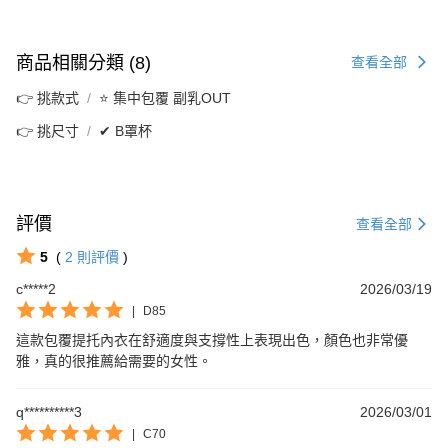
商品相關分類 (8)
查看全部
👉 挑款式
⭐ 集中包覆 副乳OUT
👉 挑尺寸
✔ B罩杯
評價
查看全部
5
(
2
則評價
)
c*****2
2026/03/19
|
D85
這款包覆提托內衣在舒適度與支撐性上表現出色，顏色也非常優
雅，真的很推薦給需要的女性。
q**********3
2026/03/01
|
C70