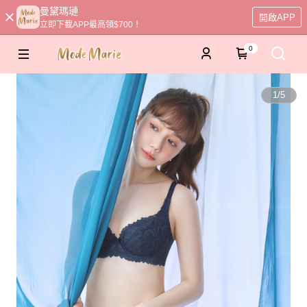
曼黛瑪璉
開啟APP
立即下載APP最高領$700！
0
1
/
5