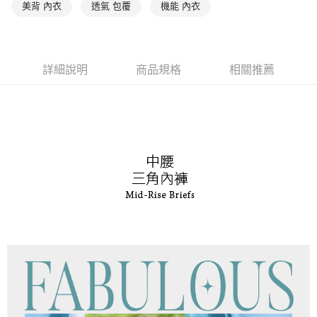
後付繳納相關費用。
美背 內衣
透氣 包覆
機能 內衣
付款後萊爾富取貨
※ 交易是否成功請以「AFTEE先享後付 」之結帳頁面顯示為準，若有關於
是否繳費成功／繳費後需取消欲退款等相關疑問，請聯繫「AFTEE先享後付
每筆NT$90，滿NT$1,000(含以上)免運費
客戶支援中心」
https://netprotections.freshdesk.com/support/home
7-11取貨付款
【注意事項】
詳細說明
商品規格
相關推薦
１．透過由恩沛科技股份有限公司提供之「AFTEE先享後付」服務完成之交
每筆NT$90，滿NT$1,000(含以上)免運費
易，需依本服務之必要範圍內提供個人資料，並將交易相關給付款項請求債
權轉讓予恩沛科技股份有限公司。
付款後7-11取貨
２．關於個人資料處理事宜，請瀏覽以下網址：
每筆NT$90，滿NT$1,000(含以上)免運費
https://aftee.tw/terms/#terms3
３．未成年的使用者請事先徵得法定代理人或監護人之同意方可使用
宅配
「AFTEE先享後付」，若未經同意申辦者引起之損失，本公司不負相關責
任。
每筆NT$90，滿NT$1,000(含以上)免運費
４．使用「AFTEE先享後付」時，將依據個別帳號之用戶狀況，依本公司即
時審查核予不同之上限額度；若仍有額度不足之情形，本公司將視審查結果
離島宅配
請求用戶進行身份認證。
每筆NT$150，滿NT$2,000(含以上)免運費
５．嚴禁一人註冊多個帳號或使用他人資訊註冊。若發現惡意使用之情形，
恩沛科技股份有限公司將有權停止該用戶之使用額度並採取法律行動。
海外宅配 (訂單成立後，請主動於2天內與線上客服核對收
查看運費
件資料，逾期未確認訂單將自動取消)