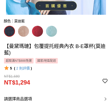
顏色：莫迪藍
【曼黛瑪璉】包覆提托經典內衣 B-E罩杯(莫迪
藍)
超取滿NT$888免運
國家/地區配送
5
(
2
則評價
)
NT$1,680
NT$1,294
請選擇商品選項