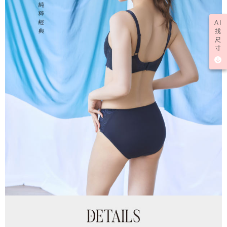
AI
找
尺
寸