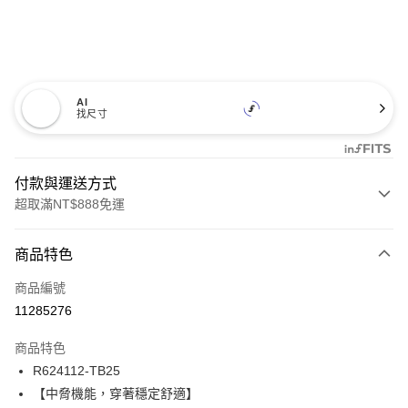
AI
找尺寸
付款與運送方式
超取滿NT$888免運
付款方式
商品特色
信用卡一次付款
商品編號
信用卡分期付款
11285276
3 期 0 利率 每期
NT$431
21家銀行
商品特色
合作金庫商業銀行
第一商業銀行
超商取貨付款
R624112-TB25
華南商業銀行
彰化商業銀行
【中脅機能，穿著穩定舒適】
LINE Pay
上海商業儲蓄銀行
台北富邦商業銀行