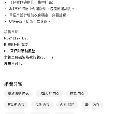
國泰世華商業銀行
兆豐國際商業銀行
【包覆側邊副乳，集中托高】
Apple Pay
臺灣中小企業銀行
台中商業銀行
3/4罩杯搭配中脅邊版型，包覆側邊副乳。
匯豐（台灣）商業銀行
華泰商業銀行
單插片設計增加衣身穩定，穿著舒適。
悠遊付
聯邦商業銀行
遠東國際商業銀行
U型美背，肩帶不易滑落。
元大商業銀行
永豐商業銀行
全盈+PAY
玉山商業銀行
星展（台灣）商業銀行
銷售重點
台新國際商業銀行
中國信託商業銀行
AFTEE先享後付
R624112-TB25
台灣樂天信用卡公司
相關說明
B-E罩杯附假袋
【關於「AFTEE先享後付」】
ATM付款
B-C罩杯附活動襯墊
AFTEE先享後付是「在收到商品之後才付款」的支付方式。 讓您購物簡單
便利好安心！
背鉤全段碼皆為4排2鉤(38mm)
１．簡單：不需註冊會員、不需綁卡、不需儲值。
運送方式
肩帶不可拆
２．便利：只要手機號碼，簡訊認證，即可結帳。
３．安心：先確認商品／服務後，再付款。
全家取貨付款$888免運-以PackAge+配客嘉循環箱包裝寄出
每筆NT$90，滿NT$888(含以上)免運費
【「AFTEE先享後付」結帳流程】
１．於結帳方式選擇「AFTEE先享後付」後，將跳轉至「AFTEE先享後付」
相關分類
付款後全家取貨$888免運-以PackAge+配客嘉循環箱包裝寄出
結帳頁面，進行簡訊認證並確認金額後，即可完成結帳。
２．訂單成立數日內，您將收到繳費通知簡訊。
曼黛瑪璉 內衣
U型美背 內衣
透氣 內衣
每筆NT$90，滿NT$888(含以上)免運費
３．收到繳費通知簡訊後14天內，點擊此簡訊中的連結，可透過四大超商／
ATM／網路銀行／等多元方式進行付款，方視為交易完成。
萊爾富取貨付款
E罩杯 內衣
包覆 內衣
內衣 提托
集中 內衣
※ 請注意：結帳手續完成當下不需立刻繳費，但若您需要取消訂單，請聯絡
每筆NT$90，滿NT$1,000(含以上)免運費
購買商品的店家。未經商家同意取消之訂單仍視為有效，需透過AFTEE先享