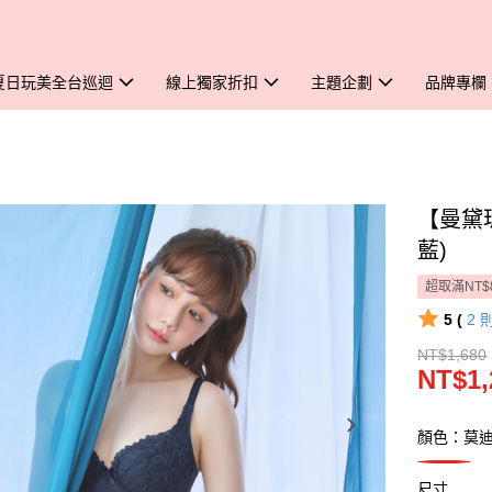
夏日玩美全台巡迴
線上獨家折扣
主題企劃
品牌專欄
【曼黛
藍)
超取滿NT$
5 (
2
NT$1,680
NT$1,
顏色：莫
尺寸