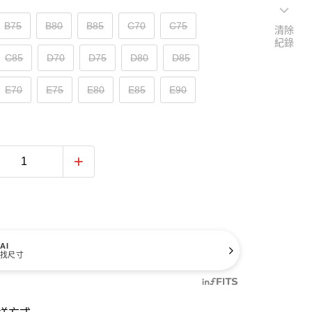
B75
B80
B85
C70
C75
清除
紀錄
C85
D70
D75
D80
D85
E70
E75
E80
E85
E90
AI
找尺寸