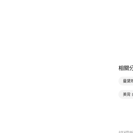
相關
曼黛
美背 