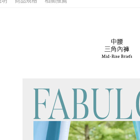
說明
商品規格
相關推薦
https://aft
付款後7-1
３．未成
「AFTE
每筆NT$9
任。
４．使用「
宅配
即時審查
每筆NT$9
結果請求
５．嚴禁
離島宅配
形，恩沛
動。
每筆NT$1
海外宅配 
件資料，逾