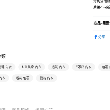
背鉤全段碼
【關於「A
ATM付款
AFTEE
肩帶不可
便利好安
１．簡單
２．便利
運送方式
商品相關分
３．安心
全家取貨付
【「AFT
👉 挑款式
每筆NT$9
１．於結帳
分享
👉 挑尺寸
付」結帳
付款後全家
２．訂單
👉 挑尺寸
３．收到繳
出
／ATM／
分類
👉 挑尺寸
每筆NT$9
※ 請注意
絡購買商品
👉 挑尺寸
瑪璉 內衣
U型美背 內衣
透氣 內衣
E罩杯 內衣
包覆
萊爾富取
先享後付
※ 交易是
特別企劃
每筆NT$9
是否繳費成
內衣
透氣 包覆
機能 內衣
付客戶支
👉 挑顏色
付款後萊
限時優惠 
每筆NT$9
【注意事
１．透過由
交易，需
7-11取貨
求債權轉
每筆NT$9
２．關於