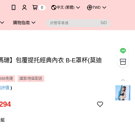
0
中文 (繁體)
TWD
購物指南
瑪璉】包覆提托經典內衣 B-E罩杯(莫迪
888免運
國家/地區配送
則評價
)
294
迪藍