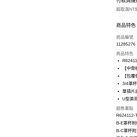
付款與運
超取滿NT$
付款方式
商品特色
信用卡一
商品編號
11285276
信用卡分
商品特色
3 期 
R6241
合作金
【中脅
超商取貨
華南商
【包覆
LINE Pay
上海商
3/4
國泰世
單插片
Apple Pay
臺灣中
U型美
匯豐（
悠遊付
聯邦商
銷售重點
元大商
全盈+PAY
R624112-
玉山商
B-E罩杯
台新國
AFTEE先
B-C罩杯
台灣樂
相關說明