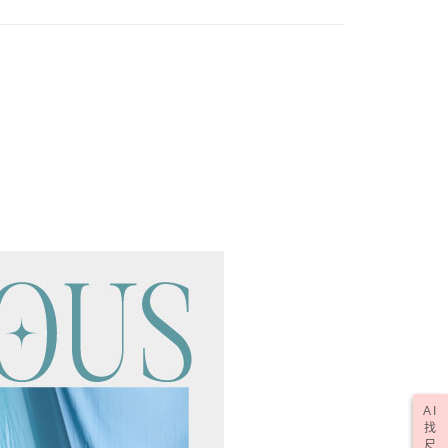
ee.tw/terms/#terms3
1取貨
年的使用者請事先徵得法定代理人或監護人之同意方可使用
E先享後付」，若未經同意申辦者引起之損失，本公司不負相關責
0，滿NT$1,000(含以上)免運費
AFTEE先享後付」時，將依據個別帳號之用戶狀況，依本公司
核予不同之上限額度；若仍有額度不足之情形，本公司將視審查
0，滿NT$1,000(含以上)免運費
用戶進行身份認證。
一人註冊多個帳號或使用他人資訊註冊。若發現惡意使用之情
科技股份有限公司將有權停止該用戶之使用額度並採取法律行
50，滿NT$2,000(含以上)免運費
(訂單成立後，請主動於2天內與線上客服核對收
查看運費
期未確認訂單將自動取消)
AI
找
尺