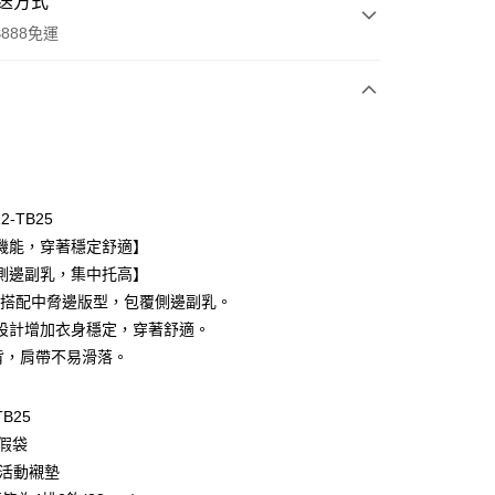
送方式
888免運
次付款
期付款
0 利率 每期
NT$431
21家銀行
12-TB25
庫商業銀行
第一商業銀行
機能，穿著穩定舒適】
付款
業銀行
彰化商業銀行
側邊副乳，集中托高】
業儲蓄銀行
台北富邦商業銀行
罩杯搭配中脅邊版型，包覆側邊副乳。
華商業銀行
兆豐國際商業銀行
設計增加衣身穩定，穿著舒適。
小企業銀行
台中商業銀行
背，肩帶不易滑落。
台灣）商業銀行
華泰商業銀行
業銀行
遠東國際商業銀行
業銀行
永豐商業銀行
TB25
業銀行
星展（台灣）商業銀行
附假袋
際商業銀行
中國信託商業銀行
享後付
附活動襯墊
天信用卡公司