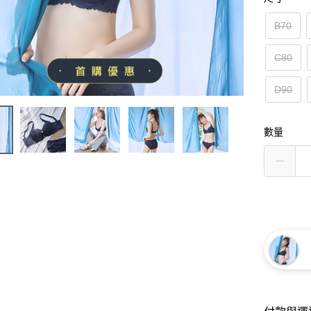
B70
C80
D90
數量