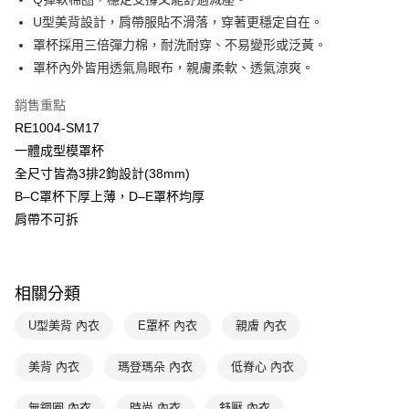
悠遊付
聯邦商業銀行
遠東國際商業銀行
U型美背設計，肩帶服貼不滑落，穿著更穩定自在。
元大商業銀行
永豐商業銀行
全盈+PAY
罩杯採用三倍彈力棉，耐洗耐穿、不易變形或泛黃。
玉山商業銀行
星展（台灣）商業銀行
罩杯內外皆用透氣鳥眼布，親膚柔軟、透氣涼爽。
台新國際商業銀行
中國信託商業銀行
AFTEE先享後付
台灣樂天信用卡公司
相關說明
銷售重點
【關於「AFTEE先享後付」】
ATM付款
RE1004-SM17
AFTEE先享後付是「在收到商品之後才付款」的支付方式。 讓您購物簡單
便利好安心！
一體成型模罩杯
１．簡單：不需註冊會員、不需綁卡、不需儲值。
運送方式
全尺寸皆為3排2鉤設計(38mm)
２．便利：只要手機號碼，簡訊認證，即可結帳。
３．安心：先確認商品／服務後，再付款。
B–C罩杯下厚上薄，D–E罩杯均厚
全家取貨付款$888免運-以PackAge+配客嘉循環箱包裝寄出
肩帶不可拆
每筆NT$90，滿NT$888(含以上)免運費
【「AFTEE先享後付」結帳流程】
１．於結帳方式選擇「AFTEE先享後付」後，將跳轉至「AFTEE先享後付」
付款後全家取貨$888免運-以PackAge+配客嘉循環箱包裝寄出
結帳頁面，進行簡訊認證並確認金額後，即可完成結帳。
２．訂單成立數日內，您將收到繳費通知簡訊。
每筆NT$90，滿NT$888(含以上)免運費
相關分類
３．收到繳費通知簡訊後14天內，點擊此簡訊中的連結，可透過四大超商／
ATM／網路銀行／等多元方式進行付款，方視為交易完成。
萊爾富取貨付款
※ 請注意：結帳手續完成當下不需立刻繳費，但若您需要取消訂單，請聯絡
U型美背 內衣
E罩杯 內衣
親膚 內衣
每筆NT$90，滿NT$1,000(含以上)免運費
購買商品的店家。未經商家同意取消之訂單仍視為有效，需透過AFTEE先享
後付繳納相關費用。
美背 內衣
瑪登瑪朵 內衣
低脊心 內衣
付款後萊爾富取貨
※ 交易是否成功請以「AFTEE先享後付 」之結帳頁面顯示為準，若有關於
是否繳費成功／繳費後需取消欲退款等相關疑問，請聯繫「AFTEE先享後付
每筆NT$90，滿NT$1,000(含以上)免運費
客戶支援中心」
無鋼圈 內衣
https://netprotections.freshdesk.com/support/home
時尚 內衣
舒壓 內衣