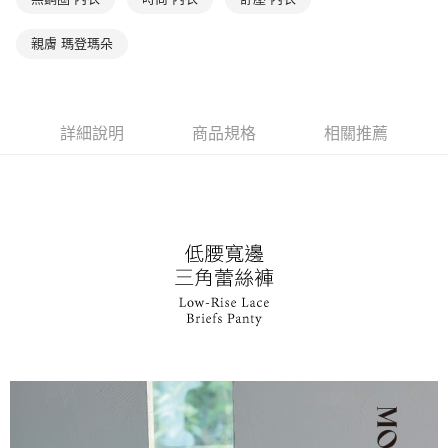
7-11取貨付款
【注意事項】
親膚 瑪登瑪朵
１．透過由恩沛科技股份有限公司提供之「AFTEE先享後付」服務完成之交
每筆NT$90，滿NT$1,000(含以上)免運費
易，需依本服務之必要範圍內提供個人資料，並將交易相關給付款項請求債
權轉讓予恩沛科技股份有限公司。
付款後7-11取貨
２．關於個人資料處理事宜，請瀏覽以下網址：
每筆NT$90，滿NT$1,000(含以上)免運費
https://aftee.tw/terms/#terms3
詳細說明
商品規格
相關推薦
３．未成年的使用者請事先徵得法定代理人或監護人之同意方可使用
宅配
「AFTEE先享後付」，若未經同意申辦者引起之損失，本公司不負相關責
任。
每筆NT$90，滿NT$1,000(含以上)免運費
４．使用「AFTEE先享後付」時，將依據個別帳號之用戶狀況，依本公司即
時審查核予不同之上限額度；若仍有額度不足之情形，本公司將視審查結果
離島宅配
請求用戶進行身份認證。
每筆NT$150，滿NT$2,000(含以上)免運費
５．嚴禁一人註冊多個帳號或使用他人資訊註冊。若發現惡意使用之情形，
恩沛科技股份有限公司將有權停止該用戶之使用額度並採取法律行動。
海外宅配 (訂單成立後，請主動於2天內與線上客服核對收
查看運費
件資料，逾期未確認訂單將自動取消)