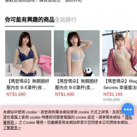
喜歡這個商品嗎？購買後給他一個好評吧
你可能有興趣的商品
全站排行
【瑪登瑪朵】無鋼圈紓
【瑪登瑪朵】無鋼圈紓
【瑪登瑪朵】Mag
壓內衣 B-E罩杯(夜海
壓內衣 B-E罩杯(柔霧
Secrets 幸運魔法HI-Ｑ
藍)
灰)
棉內衣 B-E罩杯(
NT$1,680
NT$1,680
NT$1,185
NT$1,680
膚)
本網站中使用 cookie，欲查詢有關本網站使用 cookie 方式之詳情，及若您不希
熱門標籤
望在電腦上使用 cookie 時應如何變更電腦的 cookie 設定，請參閱本網站「
隱私
權條款
」之 Cookie 聲明。您繼續使用本網站即表示您同意本公司得按本網站使
用條款之 Cookie 聲明使用 cookie。
了解更多 >