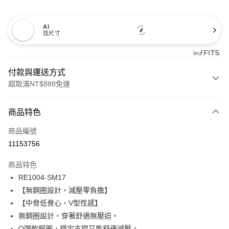
AI
找尺寸
付款與運送方式
超取滿NT$888免運
付款方式
商品特色
信用卡一次付款
商品編號
信用卡分期付款
11153756
3 期 0 利率 每期
NT$560
21家銀行
商品特色
合作金庫商業銀行
第一商業銀行
超商取貨付款
RE1004-SM17
華南商業銀行
彰化商業銀行
【無鋼圈設計，減壓零負擔】
LINE Pay
上海商業儲蓄銀行
台北富邦商業銀行
國泰世華商業銀行
兆豐國際商業銀行
【中脅低脊心，V型性感】
Apple Pay
臺灣中小企業銀行
台中商業銀行
無鋼圈設計，穿著舒適無壓迫。
匯豐（台灣）商業銀行
華泰商業銀行
Q彈軟棉圈，穩定支撐又能舒適減壓。