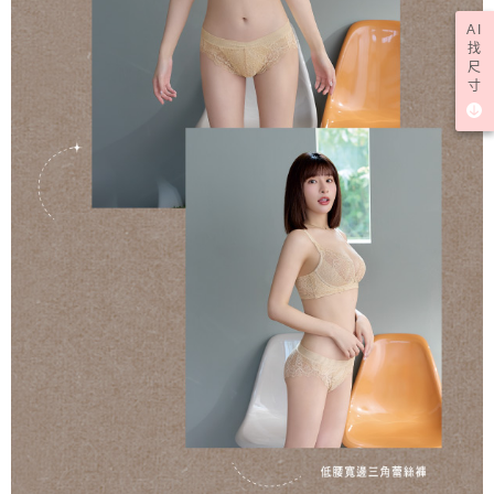
AI
找
尺
寸