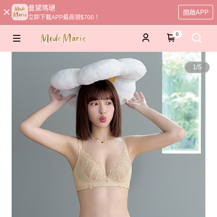
曼黛瑪璉
開啟APP
立即下載APP最高領$700！
0
1
/
5