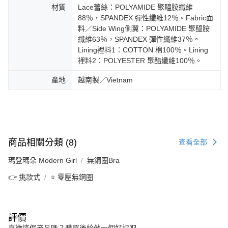
材質
Lace蕾絲：POLYAMIDE 聚醯胺纖維
88％，SPANDEX 彈性纖維12％。Fabric面
料／Side Wing側翼：POLYAMIDE 聚醯胺
纖維63％，SPANDEX 彈性纖維37％。
Lining裡料1：COTTON 棉100％。Lining
裡料2：POLYESTER 聚酯纖維100％。
產地
越南製／Vietnam
商品相關分類 (8)
查看全部
瑪登瑪朵 Modern Girl
無鋼圈Bra
👉 挑款式
⭐ 零壓無鋼圈
評價