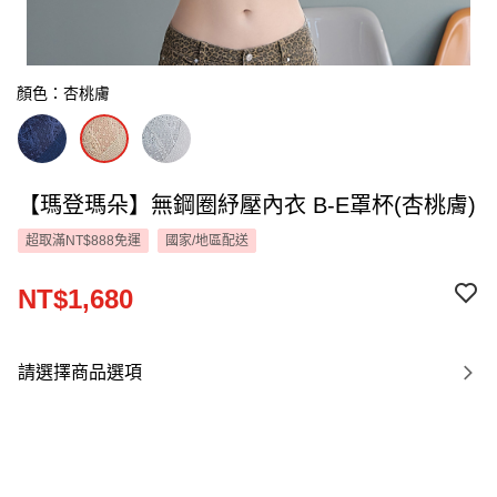
顏色：杏桃膚
【瑪登瑪朵】無鋼圈紓壓內衣 B-E罩杯(杏桃膚)
超取滿NT$888免運
國家/地區配送
NT$1,680
請選擇商品選項