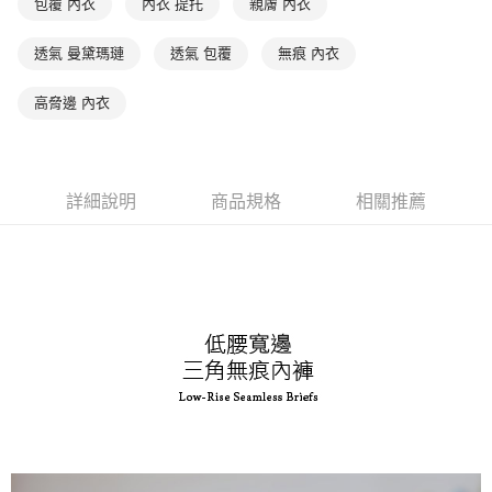
包覆 內衣
內衣 提托
親膚 內衣
7-11取貨付款
【注意事項】
透氣 曼黛瑪璉
透氣 包覆
無痕 內衣
１．透過由恩沛科技股份有限公司提供之「AFTEE先享後付」服務完成之交
每筆NT$90，滿NT$1,000(含以上)免運費
易，需依本服務之必要範圍內提供個人資料，並將交易相關給付款項請求債
權轉讓予恩沛科技股份有限公司。
付款後7-11取貨
高脅邊 內衣
２．關於個人資料處理事宜，請瀏覽以下網址：
每筆NT$90，滿NT$1,000(含以上)免運費
https://aftee.tw/terms/#terms3
３．未成年的使用者請事先徵得法定代理人或監護人之同意方可使用
宅配
「AFTEE先享後付」，若未經同意申辦者引起之損失，本公司不負相關責
任。
每筆NT$90，滿NT$1,000(含以上)免運費
詳細說明
商品規格
相關推薦
４．使用「AFTEE先享後付」時，將依據個別帳號之用戶狀況，依本公司即
時審查核予不同之上限額度；若仍有額度不足之情形，本公司將視審查結果
離島宅配
請求用戶進行身份認證。
每筆NT$150，滿NT$2,000(含以上)免運費
５．嚴禁一人註冊多個帳號或使用他人資訊註冊。若發現惡意使用之情形，
恩沛科技股份有限公司將有權停止該用戶之使用額度並採取法律行動。
海外宅配 (訂單成立後，請主動於2天內與線上客服核對收
查看運費
件資料，逾期未確認訂單將自動取消)