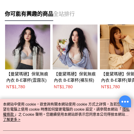
你可能有興趣的商品
全站排行
【曼黛瑪璉】保氧無痕
【曼黛瑪璉】保氧無痕
【曼黛瑪璉】保
內衣 B-E罩杯(雲霧灰)
內衣 B-E罩杯(裸灰棕)
內衣 B-E罩杯(華
NT$1,780
NT$1,780
NT$1,780
本網站中使用 cookie，欲查詢有關本網站使用 cookie 方式之詳情，及若您不希
熱門標籤
望在電腦上使用 cookie 時應如何變更電腦的 cookie 設定，請參閱本網站「
隱私
權條款
」之 Cookie 聲明。您繼續使用本網站即表示您同意本公司得按本網站使
用條款之 Cookie 聲明使用 cookie。
了解更多 >