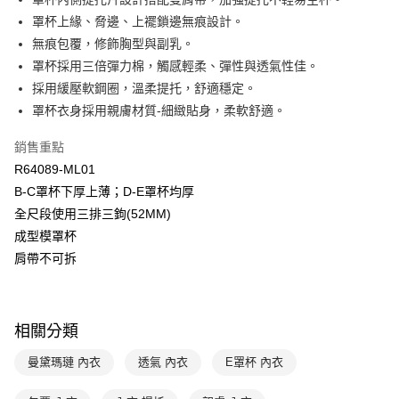
悠遊付
聯邦商業銀行
遠東國際商業銀行
罩杯上緣、脅邊、上襬鎖邊無痕設計。
元大商業銀行
永豐商業銀行
全盈+PAY
無痕包覆，修飾胸型與副乳。
玉山商業銀行
星展（台灣）商業銀行
罩杯採用三倍彈力棉，觸感輕柔、彈性與透氣性佳。
台新國際商業銀行
中國信託商業銀行
AFTEE先享後付
台灣樂天信用卡公司
採用緩壓軟鋼圈，溫柔提托，舒適穩定。
相關說明
【關於「AFTEE先享後付」】
罩杯衣身採用親膚材質-細緻貼身，柔軟舒適。
ATM付款
AFTEE先享後付是「在收到商品之後才付款」的支付方式。 讓您購物簡單
便利好安心！
銷售重點
１．簡單：不需註冊會員、不需綁卡、不需儲值。
運送方式
R64089-ML01
２．便利：只要手機號碼，簡訊認證，即可結帳。
３．安心：先確認商品／服務後，再付款。
B-C罩杯下厚上薄；D-E罩杯均厚
全家取貨付款-以PackAge+配客嘉循環箱包裝寄出
全尺段使用三排三鉤(52MM)
每筆NT$90，滿NT$1,000(含以上)免運費
【「AFTEE先享後付」結帳流程】
成型模罩杯
１．於結帳方式選擇「AFTEE先享後付」後，將跳轉至「AFTEE先享後付」
付款後全家取貨-以PackAge+配客嘉循環箱包裝寄出
結帳頁面，進行簡訊認證並確認金額後，即可完成結帳。
肩帶不可拆
２．訂單成立數日內，您將收到繳費通知簡訊。
每筆NT$90，滿NT$1,000(含以上)免運費
３．收到繳費通知簡訊後14天內，點擊此簡訊中的連結，可透過四大超商／
ATM／網路銀行／等多元方式進行付款，方視為交易完成。
萊爾富取貨付款
※ 請注意：結帳手續完成當下不需立刻繳費，但若您需要取消訂單，請聯絡
相關分類
每筆NT$90，滿NT$1,000(含以上)免運費
購買商品的店家。未經商家同意取消之訂單仍視為有效，需透過AFTEE先享
後付繳納相關費用。
曼黛瑪璉 內衣
透氣 內衣
E罩杯 內衣
付款後萊爾富取貨
※ 交易是否成功請以「AFTEE先享後付 」之結帳頁面顯示為準，若有關於
是否繳費成功／繳費後需取消欲退款等相關疑問，請聯繫「AFTEE先享後付
每筆NT$90，滿NT$1,000(含以上)免運費
客戶支援中心」
https://netprotections.freshdesk.com/support/home