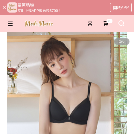
曼黛瑪璉
開啟APP
立即下載APP最高領$700！
0
1
/
6