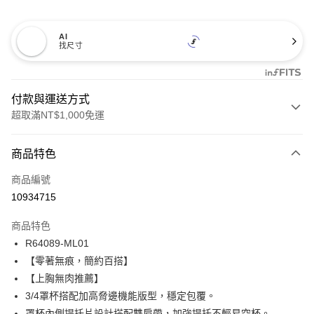
AI
找尺寸
付款與運送方式
超取滿NT$1,000免運
付款方式
商品特色
信用卡一次付款
商品編號
信用卡分期付款
10934715
3 期 0 利率 每期
NT$593
21家銀行
商品特色
合作金庫商業銀行
第一商業銀行
超商取貨付款
R64089-ML01
華南商業銀行
彰化商業銀行
【零著無痕，簡約百搭】
LINE Pay
上海商業儲蓄銀行
台北富邦商業銀行
國泰世華商業銀行
兆豐國際商業銀行
【上胸無肉推薦】
Apple Pay
臺灣中小企業銀行
台中商業銀行
3/4罩杯搭配加高脅邊機能版型，穩定包覆。
匯豐（台灣）商業銀行
華泰商業銀行
罩杯內側提托片設計搭配雙肩帶，加強提托不輕易空杯。