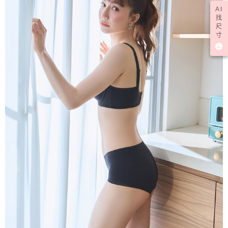
AI
找
尺
寸