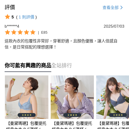
評價
查看全部
5
(
1
則評價
)
b*******4
2025/07/03
|
E85
這款內衣的包覆性非常好，穿著舒適，且顏色優雅，讓人倍感自
信，是日常搭配的理想選擇！
你可能有興趣的商品
全站排行
【曼黛瑪璉】包覆提托
【曼黛瑪璉】包覆提托
【曼黛瑪璉】包