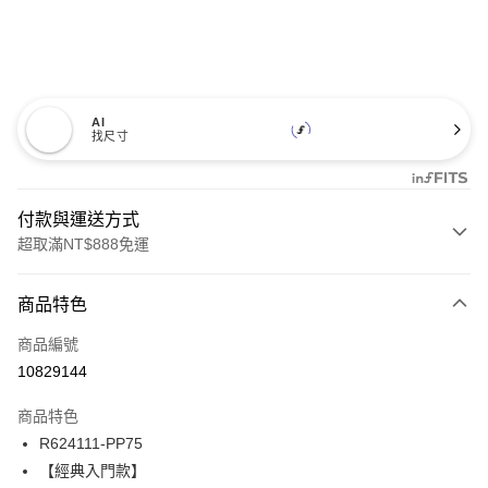
AI
找尺寸
付款與運送方式
超取滿NT$888免運
付款方式
商品特色
信用卡一次付款
商品編號
信用卡分期付款
10829144
3 期 0 利率 每期
NT$431
21家銀行
商品特色
合作金庫商業銀行
第一商業銀行
超商取貨付款
R624111-PP75
華南商業銀行
彰化商業銀行
【經典入門款】
LINE Pay
上海商業儲蓄銀行
台北富邦商業銀行