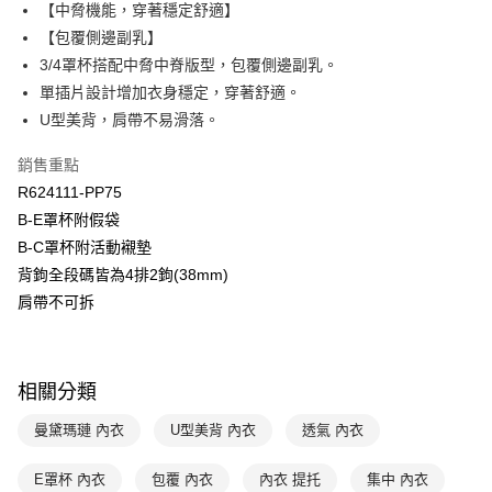
國泰世華商業銀行
兆豐國際商業銀行
【中脅機能，穿著穩定舒適】
Apple Pay
臺灣中小企業銀行
台中商業銀行
【包覆側邊副乳】
匯豐（台灣）商業銀行
華泰商業銀行
3/4罩杯搭配中脅中脊版型，包覆側邊副乳。
悠遊付
聯邦商業銀行
遠東國際商業銀行
單插片設計增加衣身穩定，穿著舒適。
元大商業銀行
永豐商業銀行
全盈+PAY
U型美背，肩帶不易滑落。
玉山商業銀行
星展（台灣）商業銀行
台新國際商業銀行
中國信託商業銀行
AFTEE先享後付
銷售重點
台灣樂天信用卡公司
相關說明
R624111-PP75
【關於「AFTEE先享後付」】
ATM付款
B-E罩杯附假袋
AFTEE先享後付是「在收到商品之後才付款」的支付方式。 讓您購物簡單
便利好安心！
B-C罩杯附活動襯墊
１．簡單：不需註冊會員、不需綁卡、不需儲值。
運送方式
背鉤全段碼皆為4排2鉤(38mm)
２．便利：只要手機號碼，簡訊認證，即可結帳。
３．安心：先確認商品／服務後，再付款。
肩帶不可拆
全家取貨付款$888免運-以PackAge+配客嘉循環箱包裝寄出
每筆NT$90，滿NT$888(含以上)免運費
【「AFTEE先享後付」結帳流程】
１．於結帳方式選擇「AFTEE先享後付」後，將跳轉至「AFTEE先享後付」
付款後全家取貨$888免運-以PackAge+配客嘉循環箱包裝寄出
結帳頁面，進行簡訊認證並確認金額後，即可完成結帳。
相關分類
２．訂單成立數日內，您將收到繳費通知簡訊。
每筆NT$90，滿NT$888(含以上)免運費
３．收到繳費通知簡訊後14天內，點擊此簡訊中的連結，可透過四大超商／
曼黛瑪璉 內衣
U型美背 內衣
透氣 內衣
ATM／網路銀行／等多元方式進行付款，方視為交易完成。
萊爾富取貨付款
※ 請注意：結帳手續完成當下不需立刻繳費，但若您需要取消訂單，請聯絡
每筆NT$90，滿NT$1,000(含以上)免運費
購買商品的店家。未經商家同意取消之訂單仍視為有效，需透過AFTEE先享
E罩杯 內衣
包覆 內衣
內衣 提托
集中 內衣