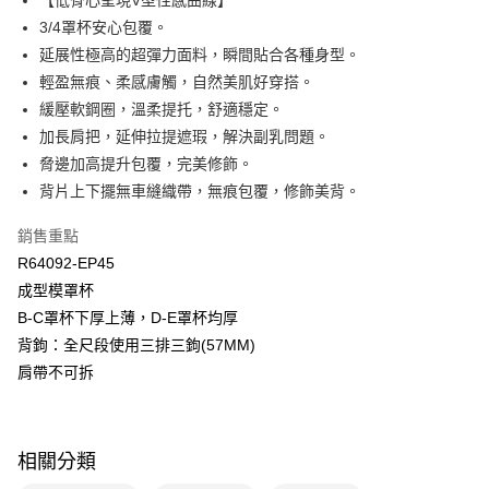
【低脊心呈現V型性感曲線】
匯豐（台灣）商業銀行
華泰商業銀行
3/4罩杯安心包覆。
悠遊付
聯邦商業銀行
遠東國際商業銀行
延展性極高的超彈力面料，瞬間貼合各種身型。
元大商業銀行
永豐商業銀行
全盈+PAY
輕盈無痕、柔感膚觸，自然美肌好穿搭。
玉山商業銀行
星展（台灣）商業銀行
緩壓軟鋼圈，溫柔提托，舒適穩定。
台新國際商業銀行
中國信託商業銀行
AFTEE先享後付
台灣樂天信用卡公司
加長肩把，延伸拉提遮瑕，解決副乳問題。
相關說明
【關於「AFTEE先享後付」】
脅邊加高提升包覆，完美修飾。
ATM付款
AFTEE先享後付是「在收到商品之後才付款」的支付方式。 讓您購物簡單
背片上下擺無車縫織帶，無痕包覆，修飾美背。
便利好安心！
１．簡單：不需註冊會員、不需綁卡、不需儲值。
運送方式
銷售重點
２．便利：只要手機號碼，簡訊認證，即可結帳。
３．安心：先確認商品／服務後，再付款。
R64092-EP45
全家取貨付款$888免運-以PackAge+配客嘉循環箱包裝寄出
成型模罩杯
每筆NT$90，滿NT$888(含以上)免運費
【「AFTEE先享後付」結帳流程】
B-C罩杯下厚上薄，D-E罩杯均厚
１．於結帳方式選擇「AFTEE先享後付」後，將跳轉至「AFTEE先享後付」
付款後全家取貨$888免運-以PackAge+配客嘉循環箱包裝寄出
結帳頁面，進行簡訊認證並確認金額後，即可完成結帳。
背鉤：全尺段使用三排三鉤(57MM)
２．訂單成立數日內，您將收到繳費通知簡訊。
每筆NT$90，滿NT$888(含以上)免運費
肩帶不可拆
３．收到繳費通知簡訊後14天內，點擊此簡訊中的連結，可透過四大超商／
ATM／網路銀行／等多元方式進行付款，方視為交易完成。
萊爾富取貨付款
※ 請注意：結帳手續完成當下不需立刻繳費，但若您需要取消訂單，請聯絡
每筆NT$90，滿NT$1,000(含以上)免運費
購買商品的店家。未經商家同意取消之訂單仍視為有效，需透過AFTEE先享
後付繳納相關費用。
相關分類
付款後萊爾富取貨
※ 交易是否成功請以「AFTEE先享後付 」之結帳頁面顯示為準，若有關於