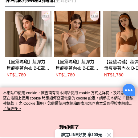
你可能有興趣的商品
全站排行
【曼黛瑪璉】超彈力
【曼黛瑪璉】超彈力
【曼黛瑪璉】超
無痕零著內衣 B-E罩杯
無痕零著內衣 B-E罩杯
無痕零著內衣 B-
(柔霧褐)
(奶霜灰)
(金燦棕)
NT$1,780
NT$1,780
NT$1,780
本網站中使用 cookie，欲查詢有關本網站使用 cookie 方式之詳情，及若您不希
熱門標籤
望在電腦上使用 cookie 時應如何變更電腦的 cookie 設定，請參閱本網站「
隱私
權條款
」之 Cookie 聲明。您繼續使用本網站即表示您同意本公司得按本網站使
用條款之 Cookie 聲明使用 cookie。
了解更多 >
我知道了
綁定LINE好友 享100元折價券