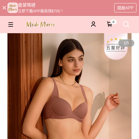
曼黛瑪璉
開啟APP
立即下載APP最高領$700！
0
1
/
5