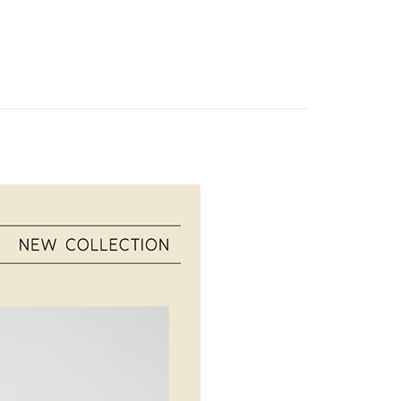
0，滿NT$1,000(含以上)免運費
功／繳費後需取消欲退款等相關疑問，請聯繫「AFTEE先享後
✔ XXL
援中心」
https://netprotections.freshdesk.com/support/home
爾富取貨
0，滿NT$1,000(含以上)免運費
項】
恩沛科技股份有限公司提供之「AFTEE先享後付」服務完成之
依本服務之必要範圍內提供個人資料，並將交易相關給付款項請
付款
讓予恩沛科技股份有限公司。
0，滿NT$1,000(含以上)免運費
個人資料處理事宜，請瀏覽以下網址：
ee.tw/terms/#terms3
1取貨
年的使用者請事先徵得法定代理人或監護人之同意方可使用
E先享後付」，若未經同意申辦者引起之損失，本公司不負相關責
0，滿NT$1,000(含以上)免運費
AFTEE先享後付」時，將依據個別帳號之用戶狀況，依本公司
核予不同之上限額度；若仍有額度不足之情形，本公司將視審查
0，滿NT$1,000(含以上)免運費
用戶進行身份認證。
一人註冊多個帳號或使用他人資訊註冊。若發現惡意使用之情
科技股份有限公司將有權停止該用戶之使用額度並採取法律行
50，滿NT$2,000(含以上)免運費
(訂單成立後，請主動於2天內與線上客服核對收
查看運費
期未確認訂單將自動取消)