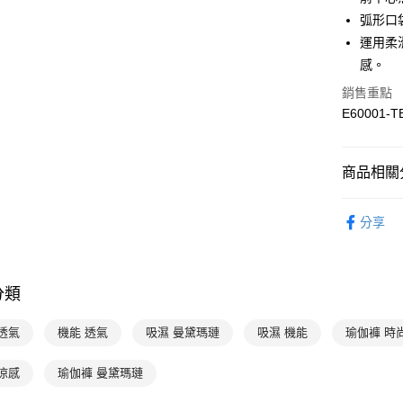
臺灣中
弧形口
匯豐（
悠遊付
聯邦商
運用柔
元大商
全盈+PAY
感。
玉山商
銷售重點
台新國
AFTEE先
E60001-T
台灣樂
相關說明
【關於「A
ATM付款
AFTEE
便利好安
商品相關分
１．簡單
２．便利
曼黛瑪璉 Mo
運送方式
３．安心
分享
👉 挑顏色
全家取貨付
【「AFT
每筆NT$9
👉 挑款式
１．於結帳
付」結帳
分類
👉 挑款式
付款後全家
２．訂單
３．收到繳
出
👉 挑尺寸
／ATM／
透氣
機能 透氣
吸濕 曼黛瑪璉
吸濕 機能
瑜伽褲 時
每筆NT$9
※ 請注意
👉 挑尺寸
絡購買商品
涼感
瑜伽褲 曼黛瑪璉
萊爾富取
先享後付
👉 挑尺寸
※ 交易是