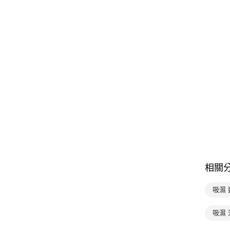
相關
吸濕 
吸濕 