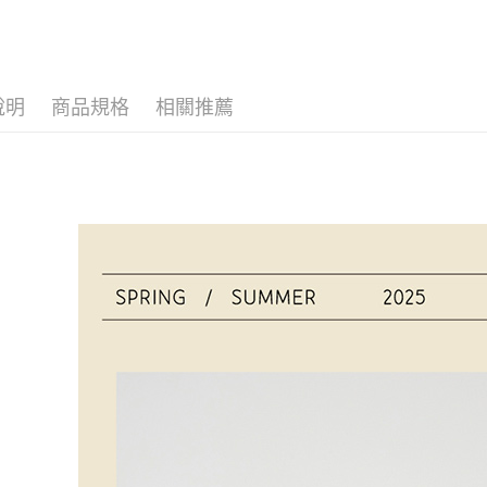
每筆NT$9
是否繳費成
👉 挑尺寸
付客戶支
付款後萊
每筆NT$9
【注意事
１．透過由
說明
商品規格
相關推薦
交易，需
7-11取貨
求債權轉
每筆NT$9
２．關於
https://aft
付款後7-1
３．未成
「AFTE
每筆NT$9
任。
４．使用「
宅配
即時審查
每筆NT$9
結果請求
５．嚴禁
離島宅配
形，恩沛
動。
每筆NT$1
海外宅配 
件資料，逾