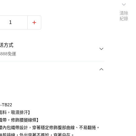
清除
紀錄
送方式
888免運
次付款
期付款
0 利率 每期
NT$493
21家銀行
1-TB22
庫商業銀行
第一商業銀行
面料，吸濕排汗】
付款
業銀行
彰化商業銀行
織帶，修飾腰腿線條】
業儲蓄銀行
台北富邦商業銀行
腰內包織帶設計，穿著穩定修飾腹部曲線、不易翻捲。
華商業銀行
兆豐國際商業銀行
無剪接線，外出穿著不尷尬，穿著自在。