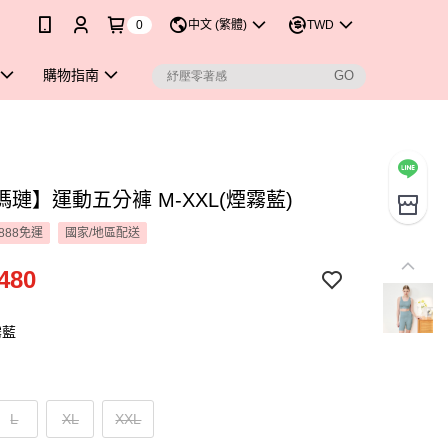
0
中文 (繁體)
TWD
購物指南
璉】運動五分褲 M-XXL(煙霧藍)
888免運
國家/地區配送
480
霧藍
L
XL
XXL