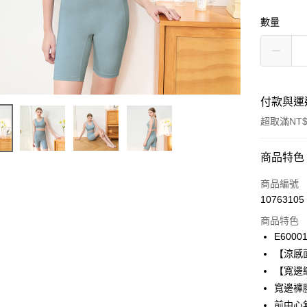
數量
付款與運
超取滿NT$
付款方式
商品特色
信用卡一
商品編號
10763105
信用卡分
商品特色
3 期 
E6000
合作金
【涼感
超商取貨
華南商
【寬邊
LINE Pay
上海商
寬邊褲
國泰世
前中心
Apple Pay