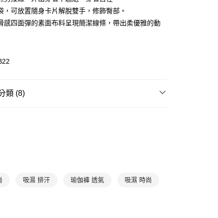
小企業銀行
台中商業銀行
袋，可放置隨身卡片解脫雙手，修飾臀部。
台灣）商業銀行
華泰商業銀行
業銀行
遠東國際商業銀行
滑感四面彈的素面布料呈現簡潔線條，帶出柔優雅的動
業銀行
永豐商業銀行
業銀行
星展（台灣）商業銀行
際商業銀行
中國信託商業銀行
享後付
B22
天信用卡公司
FTEE先享後付」】
先享後付是「在收到商品之後才付款」的支付方式。 讓您購物簡單
心！
類 (8)
：不需註冊會員、不需綁卡、不需儲值。
：只要手機號碼，簡訊認證，即可結帳。
de Marie
運動內衣
：先確認商品／服務後，再付款。
藍.綠
款$888免運-以PackAge+配客嘉循環箱包裝寄出
EE先享後付」結帳流程】
0，滿NT$888(含以上)免運費
⭐ 運動單品
方式選擇「AFTEE先享後付」後，將跳轉至「AFTEE先享後
頁面，進行簡訊認證並確認金額後，即可完成結帳。
⭐ 機能涼感
取貨$888免運-以PackAge+配客嘉循環箱包裝寄
成立數日內，您將收到繳費通知簡訊。
費通知簡訊後14天內，點擊此簡訊中的連結，可透過四大超商
✔ M
網路銀行／等多元方式進行付款，方視為交易完成。
尚
吸濕 排汗
瑜伽褲 透氣
吸濕 時尚
0，滿NT$888(含以上)免運費
：結帳手續完成當下不需立刻繳費，但若您需要取消訂單，請聯
✔ L
的店家。未經商家同意取消之訂單仍視為有效，需透過AFTEE
貨付款
繳納相關費用。
✔ XL
否成功請以「AFTEE先享後付 」之結帳頁面顯示為準，若有關於