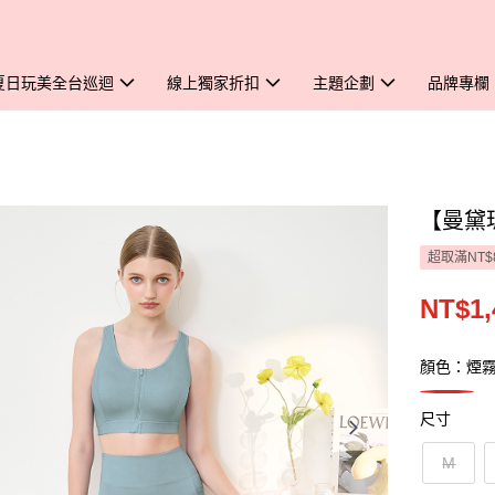
夏日玩美全台巡迴
線上獨家折扣
主題企劃
品牌專欄
【曼黛瑪
超取滿NT$
NT$1,
顏色：煙
尺寸
M