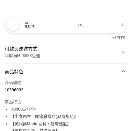
AI
找尺寸
付款與運送方式
超取滿NT$888免運
付款方式
商品特色
信用卡一次付款
商品編號
信用卡分期付款
10696092
3 期 0 利率 每期
NT$293
21家銀行
商品特色
合作金庫商業銀行
第一商業銀行
超商取貨付款
R08031-PP74
華南商業銀行
彰化商業銀行
【少女內衣：觸痛發育期(發育初期)】
LINE Pay
上海商業儲蓄銀行
台北富邦商業銀行
國泰世華商業銀行
兆豐國際商業銀行
【莫代爾Modal面料，親膚透氣】
Apple Pay
臺灣中小企業銀行
台中商業銀行