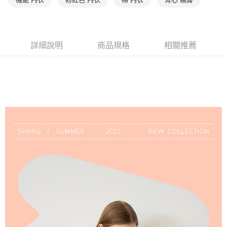
是否繳費成功／繳費後需取消欲退款等相關疑問，請聯繫「AFTEE先享後付
每筆NT$90，滿NT$1,000(含以上)免運費
客戶支援中心」
https://netprotections.freshdesk.com/support/home
7-11取貨付款
【注意事項】
１．透過由恩沛科技股份有限公司提供之「AFTEE先享後付」服務完成之交
每筆NT$90，滿NT$1,000(含以上)免運費
詳細說明
商品規格
相關推薦
易，需依本服務之必要範圍內提供個人資料，並將交易相關給付款項請求債
權轉讓予恩沛科技股份有限公司。
付款後7-11取貨
２．關於個人資料處理事宜，請瀏覽以下網址：
每筆NT$90，滿NT$1,000(含以上)免運費
https://aftee.tw/terms/#terms3
３．未成年的使用者請事先徵得法定代理人或監護人之同意方可使用
宅配
「AFTEE先享後付」，若未經同意申辦者引起之損失，本公司不負相關責
任。
每筆NT$90，滿NT$1,000(含以上)免運費
４．使用「AFTEE先享後付」時，將依據個別帳號之用戶狀況，依本公司即
時審查核予不同之上限額度；若仍有額度不足之情形，本公司將視審查結果
離島宅配
請求用戶進行身份認證。
每筆NT$150，滿NT$2,000(含以上)免運費
５．嚴禁一人註冊多個帳號或使用他人資訊註冊。若發現惡意使用之情形，
恩沛科技股份有限公司將有權停止該用戶之使用額度並採取法律行動。
海外宅配 (訂單成立後，請主動於2天內與線上客服核對收
查看運費
件資料，逾期未確認訂單將自動取消)