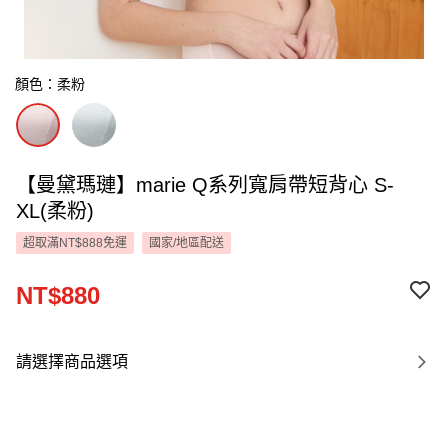
顏色：柔粉
【曼黛瑪璉】marie Q系列寬肩帶短背心 S-
XL(柔粉)
超取滿NT$888免運
國家/地區配送
NT$880
請選擇商品選項