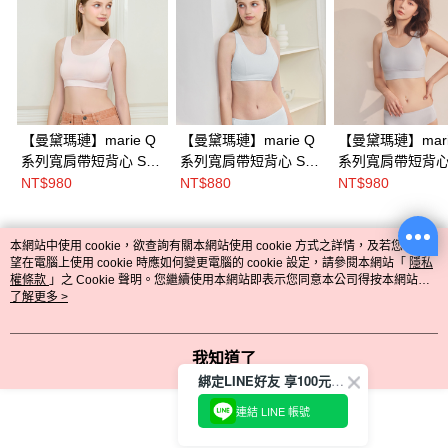
【曼黛瑪璉】marie Q
【曼黛瑪璉】marie Q
【曼黛瑪璉】mari
系列寬肩帶短背心 S-
系列寬肩帶短背心 S-
系列寬肩帶短背心 
XL(柔粉)
XL(粉彩藍)
XL(冰沁藍)
NT$980
NT$880
NT$980
Mode Marie
本網站中使用 cookie，欲查詢有關本網站使用 cookie 方式之詳情，及若您不希
熱門標籤
綁定LINE好友立即送$100購物金
望在電腦上使用 cookie 時應如何變更電腦的 cookie 設定，請參閱本網站「
隱私
~
權條款
」之 Cookie 聲明。您繼續使用本網站即表示您同意本公司得按本網站使
用條款之 Cookie 聲明使用 cookie。
了解更多 >
回覆至 Mode Marie
我知道了
綁定LINE好友 享100元折價券
連結 LINE 帳號