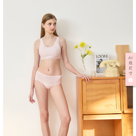
AI
找
尺
寸