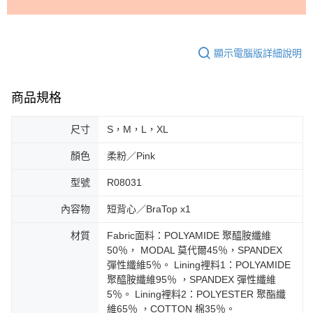
顯示電腦版詳細說明
商品規格
尺寸
S，M，L，XL
顏色
柔粉／Pink
型號
R08031
內容物
短背心／BraTop x1
材質
Fabric面料：POLYAMIDE 聚醯胺纖維
50％， MODAL 莫代爾45％，SPANDEX
彈性纖維5％。 Lining裡料1：POLYAMIDE
聚醯胺纖維95％ ，SPANDEX 彈性纖維
5％。 Lining裡料2：POLYESTER 聚酯纖
維65％ ，COTTON 棉35％。