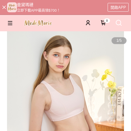
曼黛瑪璉
開啟APP
立即下載APP最高領$700！
0
1
/
5