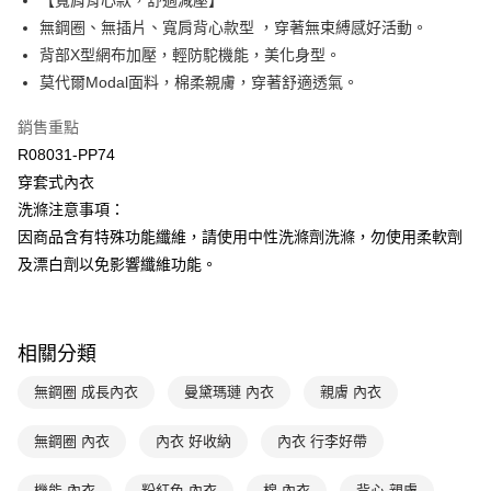
【寬肩背心款，舒適減壓】
匯豐（台灣）商業銀行
華泰商業銀行
無鋼圈、無插片、寬肩背心款型 ，穿著無束縛感好活動。
悠遊付
聯邦商業銀行
遠東國際商業銀行
背部X型網布加壓，輕防駝機能，美化身型。
元大商業銀行
永豐商業銀行
全盈+PAY
莫代爾Modal面料，棉柔親膚，穿著舒適透氣。
玉山商業銀行
星展（台灣）商業銀行
台新國際商業銀行
中國信託商業銀行
AFTEE先享後付
銷售重點
台灣樂天信用卡公司
相關說明
R08031-PP74
【關於「AFTEE先享後付」】
ATM付款
穿套式內衣
AFTEE先享後付是「在收到商品之後才付款」的支付方式。 讓您購物簡單
便利好安心！
洗滌注意事項：
１．簡單：不需註冊會員、不需綁卡、不需儲值。
運送方式
因商品含有特殊功能纖維，請使用中性洗滌劑洗滌，勿使用柔軟劑
２．便利：只要手機號碼，簡訊認證，即可結帳。
３．安心：先確認商品／服務後，再付款。
及漂白劑以免影響纖維功能。
全家取貨付款$888免運-以PackAge+配客嘉循環箱包裝寄出
每筆NT$90，滿NT$888(含以上)免運費
【「AFTEE先享後付」結帳流程】
１．於結帳方式選擇「AFTEE先享後付」後，將跳轉至「AFTEE先享後付」
付款後全家取貨$888免運-以PackAge+配客嘉循環箱包裝寄出
結帳頁面，進行簡訊認證並確認金額後，即可完成結帳。
相關分類
２．訂單成立數日內，您將收到繳費通知簡訊。
每筆NT$90，滿NT$888(含以上)免運費
３．收到繳費通知簡訊後14天內，點擊此簡訊中的連結，可透過四大超商／
無鋼圈 成長內衣
曼黛瑪璉 內衣
親膚 內衣
ATM／網路銀行／等多元方式進行付款，方視為交易完成。
萊爾富取貨付款
※ 請注意：結帳手續完成當下不需立刻繳費，但若您需要取消訂單，請聯絡
每筆NT$90，滿NT$1,000(含以上)免運費
購買商品的店家。未經商家同意取消之訂單仍視為有效，需透過AFTEE先享
無鋼圈 內衣
內衣 好收納
內衣 行李好帶
後付繳納相關費用。
付款後萊爾富取貨
※ 交易是否成功請以「AFTEE先享後付 」之結帳頁面顯示為準，若有關於
機能 內衣
粉紅色 內衣
棉 內衣
背心 親膚