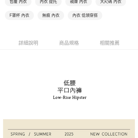
包覆 內衣
內衣 提托
親膚 內衣
大尺碼 內衣
是否繳費成功／繳費後需取消欲退款等相關疑問，請聯繫「AFTEE先享後付
每筆NT$90，滿NT$1,000(含以上)免運費
客戶支援中心」
https://netprotections.freshdesk.com/support/home
F罩杯 內衣
無痕 內衣
內衣 低領穿搭
7-11取貨付款
【注意事項】
１．透過由恩沛科技股份有限公司提供之「AFTEE先享後付」服務完成之交
每筆NT$90，滿NT$1,000(含以上)免運費
易，需依本服務之必要範圍內提供個人資料，並將交易相關給付款項請求債
權轉讓予恩沛科技股份有限公司。
付款後7-11取貨
２．關於個人資料處理事宜，請瀏覽以下網址：
詳細說明
商品規格
相關推薦
每筆NT$90，滿NT$1,000(含以上)免運費
https://aftee.tw/terms/#terms3
３．未成年的使用者請事先徵得法定代理人或監護人之同意方可使用
宅配
「AFTEE先享後付」，若未經同意申辦者引起之損失，本公司不負相關責
任。
每筆NT$90，滿NT$1,000(含以上)免運費
４．使用「AFTEE先享後付」時，將依據個別帳號之用戶狀況，依本公司即
時審查核予不同之上限額度；若仍有額度不足之情形，本公司將視審查結果
離島宅配
請求用戶進行身份認證。
每筆NT$150，滿NT$2,000(含以上)免運費
５．嚴禁一人註冊多個帳號或使用他人資訊註冊。若發現惡意使用之情形，
恩沛科技股份有限公司將有權停止該用戶之使用額度並採取法律行動。
海外宅配 (訂單成立後，請主動於2天內與線上客服核對收
查看運費
件資料，逾期未確認訂單將自動取消)