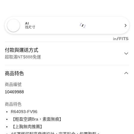
AI
找尺寸
付款與運送方式
超取滿NT$888免運
付款方式
商品特色
信用卡一次付款
商品編號
信用卡分期付款
10469988
3 期 0 利率 每期
NT$593
21家銀行
商品特色
合作金庫商業銀行
第一商業銀行
超商取貨付款
R64093-FV96
華南商業銀行
彰化商業銀行
【輕盈空調Bra，素面無痕】
LINE Pay
上海商業儲蓄銀行
台北富邦商業銀行
國泰世華商業銀行
兆豐國際商業銀行
【上胸無肉推薦】
Apple Pay
臺灣中小企業銀行
台中商業銀行