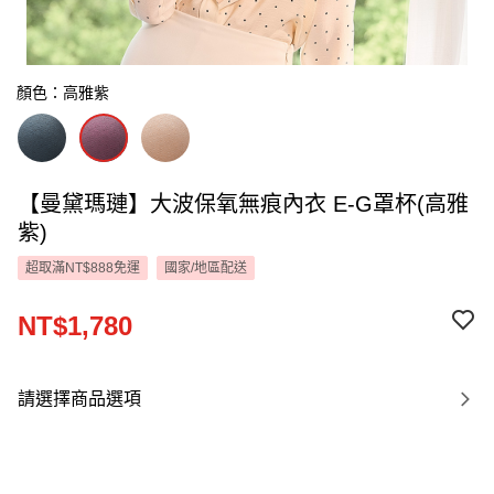
顏色：高雅紫
【曼黛瑪璉】大波保氧無痕內衣 E-G罩杯(高雅
紫)
超取滿NT$888免運
國家/地區配送
NT$1,780
請選擇商品選項