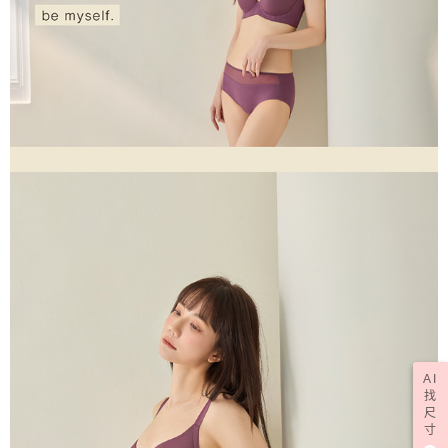
AI
找
尺
寸