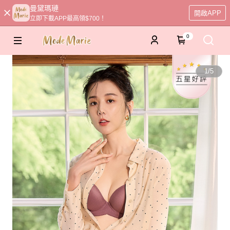
曼黛瑪璉
開啟APP
立即下載APP最高領$700！
0
1
/
5