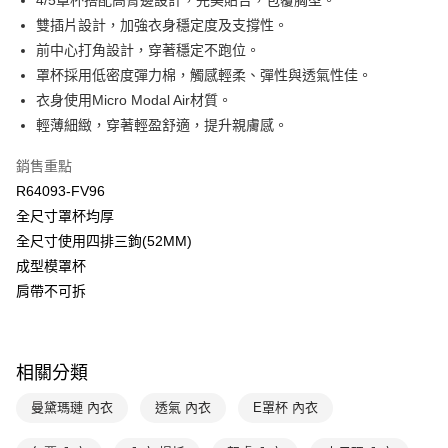
4/5罩杯搭配高脅邊設計，完美貼合，包覆胸型。
匯豐（台灣）商業銀行
華泰商業銀行
雙插片設計，加強衣身穩定度及支撐性。
悠遊付
聯邦商業銀行
遠東國際商業銀行
前中心打角設計，穿著穩定不跑位。
元大商業銀行
永豐商業銀行
全盈+PAY
罩杯採用低密度彈力棉，觸感輕柔、彈性與透氣性佳。
玉山商業銀行
星展（台灣）商業銀行
衣身使用Micro Modal Air材質。
台新國際商業銀行
中國信託商業銀行
AFTEE先享後付
台灣樂天信用卡公司
輕薄細緻，穿著輕盈舒適，提升親膚感。
相關說明
【關於「AFTEE先享後付」】
ATM付款
銷售重點
AFTEE先享後付是「在收到商品之後才付款」的支付方式。 讓您購物簡單
便利好安心！
R64093-FV96
１．簡單：不需註冊會員、不需綁卡、不需儲值。
運送方式
全尺寸罩杯均厚
２．便利：只要手機號碼，簡訊認證，即可結帳。
３．安心：先確認商品／服務後，再付款。
全尺寸使用四排三鉤(52MM)
全家取貨付款$888免運-以PackAge+配客嘉循環箱包裝寄出
成型模罩杯
每筆NT$90，滿NT$888(含以上)免運費
【「AFTEE先享後付」結帳流程】
肩帶不可拆
１．於結帳方式選擇「AFTEE先享後付」後，將跳轉至「AFTEE先享後付」
付款後全家取貨$888免運-以PackAge+配客嘉循環箱包裝寄出
結帳頁面，進行簡訊認證並確認金額後，即可完成結帳。
２．訂單成立數日內，您將收到繳費通知簡訊。
每筆NT$90，滿NT$888(含以上)免運費
３．收到繳費通知簡訊後14天內，點擊此簡訊中的連結，可透過四大超商／
ATM／網路銀行／等多元方式進行付款，方視為交易完成。
相關分類
萊爾富取貨付款
※ 請注意：結帳手續完成當下不需立刻繳費，但若您需要取消訂單，請聯絡
每筆NT$90，滿NT$1,000(含以上)免運費
購買商品的店家。未經商家同意取消之訂單仍視為有效，需透過AFTEE先享
曼黛瑪璉 內衣
透氣 內衣
E罩杯 內衣
後付繳納相關費用。
付款後萊爾富取貨
※ 交易是否成功請以「AFTEE先享後付 」之結帳頁面顯示為準，若有關於