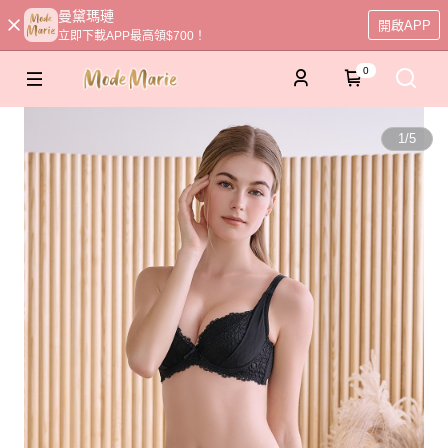
曼黛瑪璉
開啟APP
立即下載APP最高領$700！
0
1
/
5