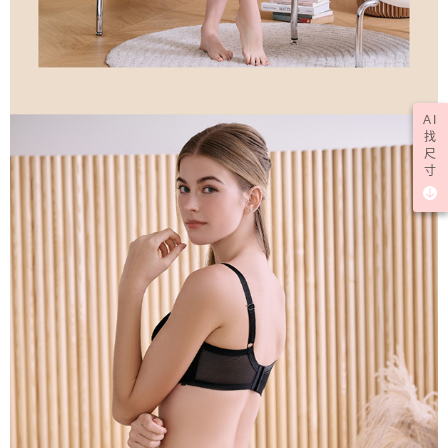
AI
找
尺
寸