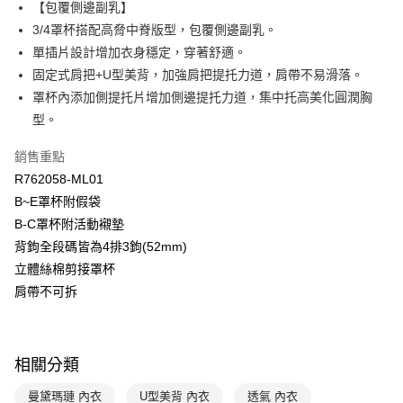
臺灣中小企業銀行
台中商業銀行
【包覆側邊副乳】
匯豐（台灣）商業銀行
華泰商業銀行
3/4罩杯搭配高脅中脊版型，包覆側邊副乳。
悠遊付
聯邦商業銀行
遠東國際商業銀行
單插片設計增加衣身穩定，穿著舒適。
元大商業銀行
永豐商業銀行
全盈+PAY
固定式肩把+U型美背，加強肩把提托力道，肩帶不易滑落。
玉山商業銀行
星展（台灣）商業銀行
罩杯內添加側提托片增加側邊提托力道，集中托高美化圓潤胸
台新國際商業銀行
中國信託商業銀行
AFTEE先享後付
台灣樂天信用卡公司
型。
相關說明
【關於「AFTEE先享後付」】
ATM付款
銷售重點
AFTEE先享後付是「在收到商品之後才付款」的支付方式。 讓您購物簡單
便利好安心！
R762058-ML01
１．簡單：不需註冊會員、不需綁卡、不需儲值。
運送方式
B~E罩杯附假袋
２．便利：只要手機號碼，簡訊認證，即可結帳。
３．安心：先確認商品／服務後，再付款。
B-C罩杯附活動襯墊
全家取貨付款$888免運-以PackAge+配客嘉循環箱包裝寄出
背鉤全段碼皆為4排3鉤(52mm)
每筆NT$90，滿NT$888(含以上)免運費
【「AFTEE先享後付」結帳流程】
立體絲棉剪接罩杯
１．於結帳方式選擇「AFTEE先享後付」後，將跳轉至「AFTEE先享後付」
付款後全家取貨$888免運-以PackAge+配客嘉循環箱包裝寄出
結帳頁面，進行簡訊認證並確認金額後，即可完成結帳。
肩帶不可拆
２．訂單成立數日內，您將收到繳費通知簡訊。
每筆NT$90，滿NT$888(含以上)免運費
３．收到繳費通知簡訊後14天內，點擊此簡訊中的連結，可透過四大超商／
ATM／網路銀行／等多元方式進行付款，方視為交易完成。
萊爾富取貨付款
※ 請注意：結帳手續完成當下不需立刻繳費，但若您需要取消訂單，請聯絡
相關分類
每筆NT$90，滿NT$1,000(含以上)免運費
購買商品的店家。未經商家同意取消之訂單仍視為有效，需透過AFTEE先享
後付繳納相關費用。
曼黛瑪璉 內衣
U型美背 內衣
透氣 內衣
付款後萊爾富取貨
※ 交易是否成功請以「AFTEE先享後付 」之結帳頁面顯示為準，若有關於