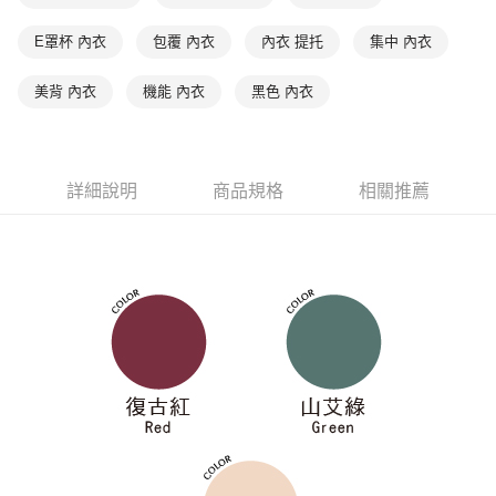
是否繳費成功／繳費後需取消欲退款等相關疑問，請聯繫「AFTEE先享後付
每筆NT$90，滿NT$1,000(含以上)免運費
客戶支援中心」
https://netprotections.freshdesk.com/support/home
E罩杯 內衣
包覆 內衣
內衣 提托
集中 內衣
7-11取貨付款
【注意事項】
美背 內衣
機能 內衣
黑色 內衣
１．透過由恩沛科技股份有限公司提供之「AFTEE先享後付」服務完成之交
每筆NT$90，滿NT$1,000(含以上)免運費
易，需依本服務之必要範圍內提供個人資料，並將交易相關給付款項請求債
權轉讓予恩沛科技股份有限公司。
付款後7-11取貨
２．關於個人資料處理事宜，請瀏覽以下網址：
每筆NT$90，滿NT$1,000(含以上)免運費
https://aftee.tw/terms/#terms3
詳細說明
商品規格
相關推薦
３．未成年的使用者請事先徵得法定代理人或監護人之同意方可使用
宅配
「AFTEE先享後付」，若未經同意申辦者引起之損失，本公司不負相關責
任。
每筆NT$90，滿NT$1,000(含以上)免運費
４．使用「AFTEE先享後付」時，將依據個別帳號之用戶狀況，依本公司即
時審查核予不同之上限額度；若仍有額度不足之情形，本公司將視審查結果
離島宅配
請求用戶進行身份認證。
每筆NT$150，滿NT$2,000(含以上)免運費
５．嚴禁一人註冊多個帳號或使用他人資訊註冊。若發現惡意使用之情形，
恩沛科技股份有限公司將有權停止該用戶之使用額度並採取法律行動。
海外宅配 (訂單成立後，請主動於2天內與線上客服核對收
查看運費
件資料，逾期未確認訂單將自動取消)