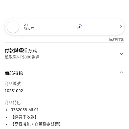
AI
找尺寸
付款與運送方式
超取滿NT$888免運
付款方式
商品特色
信用卡一次付款
商品編號
信用卡分期付款
10251092
3 期 0 利率 每期
NT$431
21家銀行
商品特色
合作金庫商業銀行
第一商業銀行
超商取貨付款
R762058-ML01
華南商業銀行
彰化商業銀行
【經典不敗款】
LINE Pay
上海商業儲蓄銀行
台北富邦商業銀行
國泰世華商業銀行
兆豐國際商業銀行
【高脅機能，穿著穩定舒適】
Apple Pay