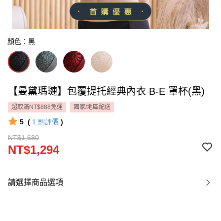
顏色：黑
【曼黛瑪璉】包覆提托經典內衣 B-E 罩杯(黑)
超取滿NT$888免運
國家/地區配送
5
(
1
則評價
)
NT$1,680
NT$1,294
請選擇商品選項