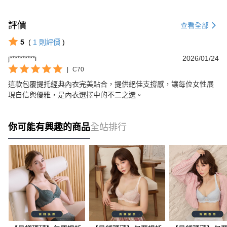
評價
查看全部
5
(
1
則評價
)
j**********i
2026/01/24
|
C70
這款包覆提托經典內衣完美貼合，提供絕佳支撐感，讓每位女性展
現自信與優雅，是內衣選擇中的不二之選。
你可能有興趣的商品
全站排行