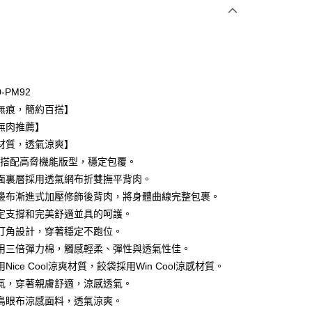
次付款
期付款
0 利率 每期
NT$593
21家銀行
0-PM92
庫商業銀行
第一商業銀行
無痕，簡約百搭】
付款
業銀行
彰化商業銀行
無肉推薦】
業儲蓄銀行
台北富邦商業銀行
材質，透氣涼爽】
華商業銀行
兆豐國際商業銀行
罩杯搭配高脅機能版型，穩定包覆。
小企業銀行
台中商業銀行
面裏層採用透氣網布折雙撫平背肉。
台灣）商業銀行
華泰商業銀行
業銀行
遠東國際商業銀行
邊布漸進式加壓修飾後背肉，將身體曲線完整包裹。
業銀行
永豐商業銀行
定支撐和完美舒適並具的呵護。
業銀行
星展（台灣）商業銀行
打角設計，穿著穩定不跑位。
際商業銀行
中國信託商業銀行
享後付
用三倍彈力棉，觸感輕柔、彈性與透氣性佳。
天信用卡公司
Nice Cool涼爽材質，餃袋採用Win Cool涼感材質。
FTEE先享後付」】
先享後付是「在收到商品之後才付款」的支付方式。 讓您購物簡單
氣，穿著親膚舒適，涼感透氣。
心！
鳥眼布涼感面料，透氣涼爽。
：不需註冊會員、不需綁卡、不需儲值。