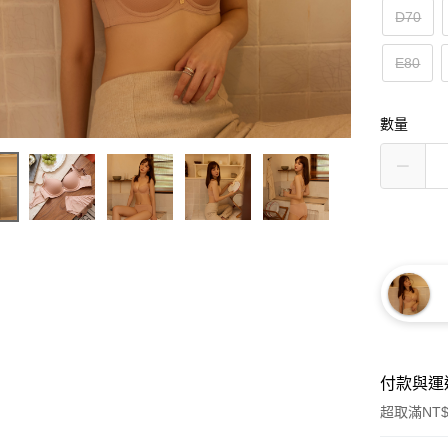
D70
E80
數量
付款與運
超取滿NT$