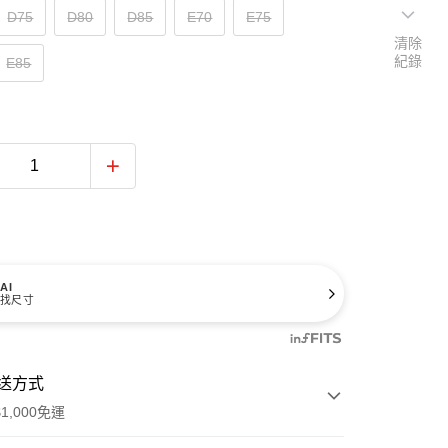
D75
D80
D85
E70
E75
清除
紀錄
E85
AI
找尺寸
送方式
1,000免運