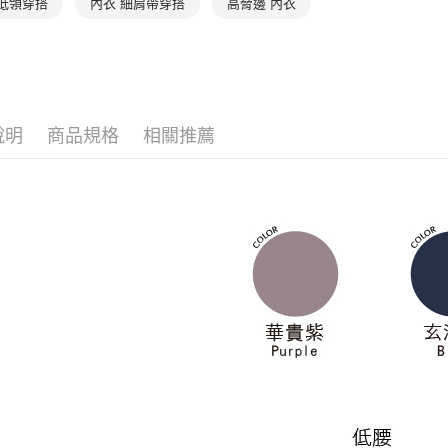
 低領穿搭
內衣 細肩帶穿搭
高脅邊 內衣
４．使用「
👉 挑尺寸
每筆NT$9
即時審查
👉 挑尺寸
結果請求
離島宅配
５．嚴禁
每筆NT$1
👉 挑款式
形，恩沛
動。
曼黛瑪璉 Mo
海外宅配 
說明
商品規格
相關推薦
件資料，逾
特別企劃