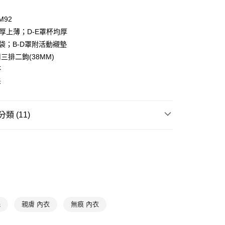
：只要手機號碼，簡訊認證，即可結帳。
：先確認商品／服務後，再付款。
M92
款-以PackAge+配客嘉循環箱包裝寄出
下厚上薄；D-E罩杯均厚
EE先享後付」結帳流程】
0，滿NT$1,000(含以上)免運費
方式選擇「AFTEE先享後付」後，將跳轉至「AFTEE先享後
假袋；B-D罩附活動襯墊
頁面，進行簡訊認證並確認金額後，即可完成結帳。
三排二鉤(38MM)
取貨-以PackAge+配客嘉循環箱包裝寄出
成立數日內，您將收到繳費通知簡訊。
杯
費通知簡訊後14天內，點擊此簡訊中的連結，可透過四大超商
0，滿NT$1,000(含以上)免運費
網路銀行／等多元方式進行付款，方視為交易完成。
拆
：結帳手續完成當下不需立刻繳費，但若您需要取消訂單，請聯
貨付款
的店家。未經商家同意取消之訂單仍視為有效，需透過AFTEE
繳納相關費用。
0，滿NT$1,000(含以上)免運費
類 (11)
否成功請以「AFTEE先享後付 」之結帳頁面顯示為準，若有關於
功／繳費後需取消欲退款等相關疑問，請聯繫「AFTEE先享後
爾富取貨
援中心」
https://netprotections.freshdesk.com/support/home
de Marie
零著無痕
0，滿NT$1,000(含以上)免運費
項】
⭐ 零著無痕
付款
恩沛科技股份有限公司提供之「AFTEE先享後付」服務完成之
⭐ 厚杯集中內衣
依本服務之必要範圍內提供個人資料，並將交易相關給付款項請
0，滿NT$1,000(含以上)免運費
讓予恩沛科技股份有限公司。
⭐ 小胸專區
個人資料處理事宜，請瀏覽以下網址：
1取貨
ee.tw/terms/#terms3
✔ B罩杯
0，滿NT$1,000(含以上)免運費
托
親膚 內衣
無痕 內衣
年的使用者請事先徵得法定代理人或監護人之同意方可使用
E先享後付」，若未經同意申辦者引起之損失，本公司不負相關責
✔ C罩杯