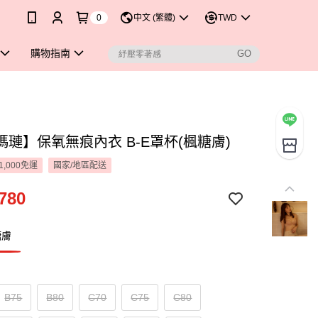
0
中文 (繁體)
TWD
購物指南
瑪璉】保氧無痕內衣 B-E罩杯(楓糖膚)
1,000免運
國家/地區配送
780
糖膚
B75
B80
C70
C75
C80