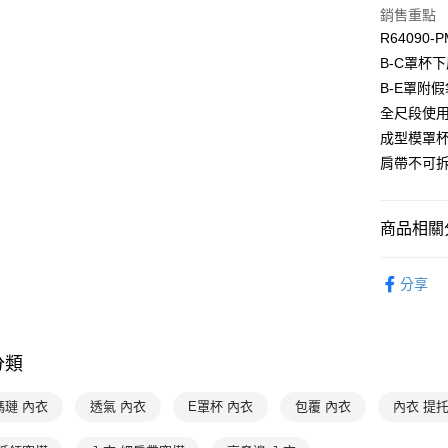
２．便利
銷售重點
運送方式
３．安心
R64090-P
全家取貨付
B-C罩杯
【「AFT
每筆NT$9
１．於結帳
B-E罩附
付」結帳
全尺段使用
付款後全家
２．訂單
成型模罩
３．收到繳
每筆NT$9
／ATM／
肩帶不可
※ 請注意
萊爾富取
絡購買商品
先享後付
每筆NT$9
商品相關分
※ 交易是
是否繳費成
付款後萊
付客戶支
曼黛瑪璉 Mo
每筆NT$9
分享
👉 挑款式
【注意事
7-11取貨
１．透過由
👉 挑款式
交易，需
每筆NT$9
求債權轉
分類
👉 挑款式
２．關於
付款後7-1
https://aft
👉 挑尺寸
每筆NT$9
瑪璉 內衣
透氣 內衣
E罩杯 內衣
包覆 內衣
內衣 提
３．未成
「AFTE
👉 挑尺寸
宅配
任。