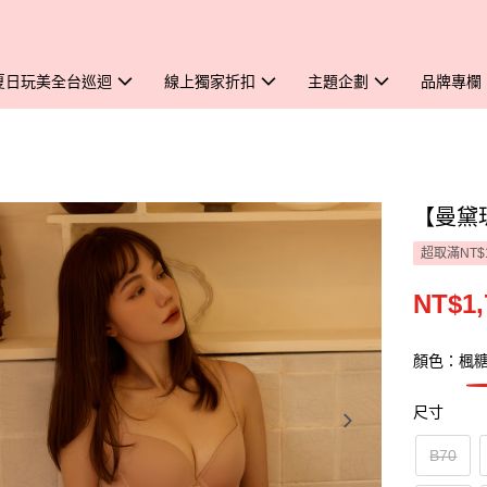
夏日玩美全台巡迴
線上獨家折扣
主題企劃
品牌專欄
【曼黛
超取滿NT$
NT$1,
顏色：楓
尺寸
B70