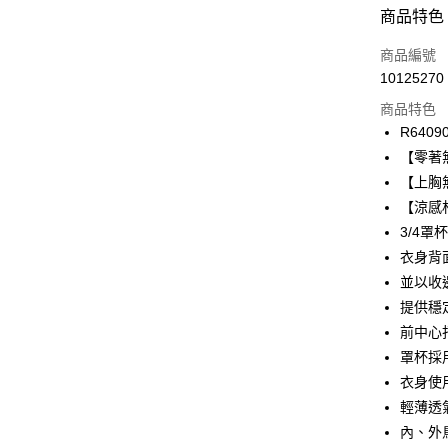
付款方式
商品特色
信用卡一
商品編號
10125270
信用卡分
商品特色
3 期 
R6409
合作金
【零著
超商取貨
華南商
【上胸
LINE Pay
上海商
【涼感
國泰世
3/4
Apple Pay
臺灣中
衣身背
匯豐（
悠遊付
聯邦商
並以收
元大商
全盈+PAY
提供穩
玉山商
前中心
台新國
AFTEE先
罩杯採
台灣樂
相關說明
衣身使用
【關於「A
ATM付款
AFTEE
輕薄透
便利好安
內、外
１．簡單