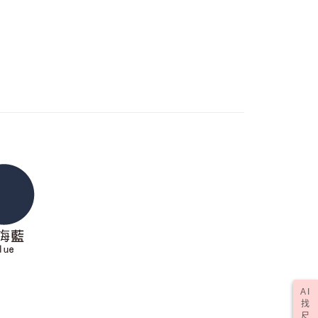
AFTEE先享後付」時，將依據個別帳號之用戶狀況，依本公司
✔ D罩杯
0，滿NT$1,000(含以上)免運費
核予不同之上限額度；若仍有額度不足之情形，本公司將視審查
用戶進行身份認證。
✔ E罩杯
一人註冊多個帳號或使用他人資訊註冊。若發現惡意使用之情
50，滿NT$2,000(含以上)免運費
⭐ 機能涼感
科技股份有限公司將有權停止該用戶之使用額度並採取法律行
de Marie
NEW ARRIVAL
(訂單成立後，請主動於2天內與線上客服核對收
查看運費
期未確認訂單將自動取消)
透氣涼感
AI
找
尺