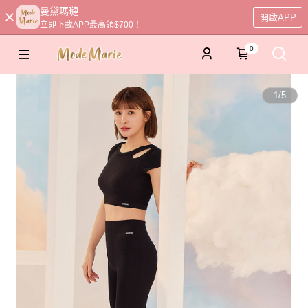
曼黛瑪璉
開啟APP
立即下載APP最高領$700！
0
1
/
5