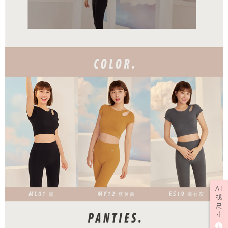
AI
找
尺
寸