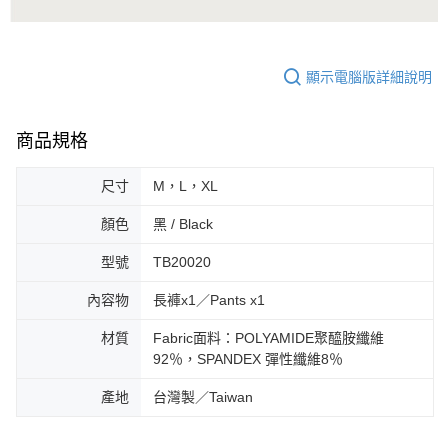
顯示電腦版詳細說明
商品規格
尺寸
M，L，XL
顏色
黑 / Black
型號
TB20020
內容物
長褲x1／Pants x1
材質
Fabric面料：POLYAMIDE聚醯胺纖維
92％，SPANDEX 彈性纖維8％
產地
台灣製／Taiwan