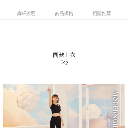
每筆NT$90，滿NT$1,000(含以上)免運費
客戶支援中心」
https://netprotections.freshdesk.com/support/home
7-11取貨付款
詳細說明
商品規格
相關推薦
【注意事項】
１．透過由恩沛科技股份有限公司提供之「AFTEE先享後付」服務完成之交
每筆NT$90，滿NT$1,000(含以上)免運費
易，需依本服務之必要範圍內提供個人資料，並將交易相關給付款項請求債
權轉讓予恩沛科技股份有限公司。
付款後7-11取貨
２．關於個人資料處理事宜，請瀏覽以下網址：
每筆NT$90，滿NT$1,000(含以上)免運費
https://aftee.tw/terms/#terms3
３．未成年的使用者請事先徵得法定代理人或監護人之同意方可使用
宅配
「AFTEE先享後付」，若未經同意申辦者引起之損失，本公司不負相關責
任。
每筆NT$90，滿NT$1,000(含以上)免運費
４．使用「AFTEE先享後付」時，將依據個別帳號之用戶狀況，依本公司即
時審查核予不同之上限額度；若仍有額度不足之情形，本公司將視審查結果
離島宅配
請求用戶進行身份認證。
每筆NT$150，滿NT$2,000(含以上)免運費
５．嚴禁一人註冊多個帳號或使用他人資訊註冊。若發現惡意使用之情形，
恩沛科技股份有限公司將有權停止該用戶之使用額度並採取法律行動。