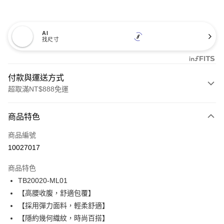
AI
找尺寸
付款與運送方式
超取滿NT$888免運
付款方式
商品特色
信用卡一次付款
商品編號
信用卡分期付款
10027017
3 期 0 利率 每期
NT$405
21家銀行
商品特色
合作金庫商業銀行
第一商業銀行
超商取貨付款
TB20020-ML01
華南商業銀行
彰化商業銀行
【高腰收腹，舒適包覆】
LINE Pay
上海商業儲蓄銀行
台北富邦商業銀行
國泰世華商業銀行
兆豐國際商業銀行
【採用彈力面料，輕柔舒適】
Apple Pay
臺灣中小企業銀行
台中商業銀行
【隱約幾何織紋，時尚百搭】