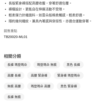
匯豐（台灣）商業銀行
華泰商業銀行
長版緊身褲搭配高腰收腹，穿著舒適包覆。
悠遊付
聯邦商業銀行
遠東國際商業銀行
褲檔設計，更能自在伸展活動不受限。
元大商業銀行
永豐商業銀行
全盈+PAY
輕柔彈力針織面料，如雲朵般棉柔觸感，輕柔舒適。
玉山商業銀行
星展（台灣）商業銀行
隱約幾何織紋，兼具內著感與穿搭性，亦適合運動穿著。
台新國際商業銀行
中國信託商業銀行
AFTEE先享後付
台灣樂天信用卡公司
相關說明
銷售重點
【關於「AFTEE先享後付」】
ATM付款
TB20020-ML01
AFTEE先享後付是「在收到商品之後才付款」的支付方式。 讓您購物簡單
便利好安心！
１．簡單：不需註冊會員、不需綁卡、不需儲值。
運送方式
２．便利：只要手機號碼，簡訊認證，即可結帳。
３．安心：先確認商品／服務後，再付款。
全家取貨付款$888免運-以PackAge+配客嘉循環箱包裝寄出
相關分類
每筆NT$90，滿NT$888(含以上)免運費
【「AFTEE先享後付」結帳流程】
長褲 瑪登瑪朵
瑪登瑪朵 無痕
黑色 長褲
１．於結帳方式選擇「AFTEE先享後付」後，將跳轉至「AFTEE先享後付」
付款後全家取貨$888免運-以PackAge+配客嘉循環箱包裝寄出
結帳頁面，進行簡訊認證並確認金額後，即可完成結帳。
高腰 長褲
高腰 緊身褲
緊身褲 瑪登瑪朵
２．訂單成立數日內，您將收到繳費通知簡訊。
每筆NT$90，滿NT$888(含以上)免運費
３．收到繳費通知簡訊後14天內，點擊此簡訊中的連結，可透過四大超商／
ATM／網路銀行／等多元方式進行付款，方視為交易完成。
萊爾富取貨付款
無痕 高腰
瑪登瑪朵 高腰
黑色 緊身褲
※ 請注意：結帳手續完成當下不需立刻繳費，但若您需要取消訂單，請聯絡
每筆NT$90，滿NT$1,000(含以上)免運費
購買商品的店家。未經商家同意取消之訂單仍視為有效，需透過AFTEE先享
長褲 無痕
後付繳納相關費用。
付款後萊爾富取貨
※ 交易是否成功請以「AFTEE先享後付 」之結帳頁面顯示為準，若有關於
是否繳費成功／繳費後需取消欲退款等相關疑問，請聯繫「AFTEE先享後付