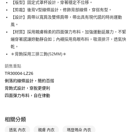
臺灣中小企業銀行
台中商業銀行
【版型】固定式罩杯設計，穿著穩定不位移。
匯豐（台灣）商業銀行
華泰商業銀行
【剪裁】後背V型線條設計，修飾背部線條，穿搭有型。
悠遊付
聯邦商業銀行
遠東國際商業銀行
【設計】肩帶以寬肩及雙條肩帶，帶出具有現代感的時尚運動
元大商業銀行
永豐商業銀行
全盈+PAY
風。
玉山商業銀行
星展（台灣）商業銀行
【材質】採用親膚棉柔的四面彈力布料，加強運動延展力，不緊
台新國際商業銀行
中國信託商業銀行
AFTEE先享後付
台灣樂天信用卡公司
繃穿著感讓妳動靜自如；內襯採用鳥眼布料，吸濕排汗，透氣快
相關說明
【關於「AFTEE先享後付」】
乾。
ATM付款
AFTEE先享後付是「在收到商品之後才付款」的支付方式。 讓您購物簡單
＊背鉤採用三排三鉤(52MM)＊
便利好安心！
１．簡單：不需註冊會員、不需綁卡、不需儲值。
運送方式
銷售重點
２．便利：只要手機號碼，簡訊認證，即可結帳。
３．安心：先確認商品／服務後，再付款。
TR30004-LZ26
全家取貨付款$888免運-以PackAge+配客嘉循環箱包裝寄出
俐落的線條設計，簡約百搭
每筆NT$90，滿NT$888(含以上)免運費
【「AFTEE先享後付」結帳流程】
背鉤式設計，穿脫更便利
１．於結帳方式選擇「AFTEE先享後付」後，將跳轉至「AFTEE先享後付」
付款後全家取貨$888免運-以PackAge+配客嘉循環箱包裝寄出
結帳頁面，進行簡訊認證並確認金額後，即可完成結帳。
四面彈力布料，自在律動
２．訂單成立數日內，您將收到繳費通知簡訊。
每筆NT$90，滿NT$888(含以上)免運費
３．收到繳費通知簡訊後14天內，點擊此簡訊中的連結，可透過四大超商／
ATM／網路銀行／等多元方式進行付款，方視為交易完成。
萊爾富取貨付款
※ 請注意：結帳手續完成當下不需立刻繳費，但若您需要取消訂單，請聯絡
相關分類
每筆NT$90，滿NT$1,000(含以上)免運費
購買商品的店家。未經商家同意取消之訂單仍視為有效，需透過AFTEE先享
後付繳納相關費用。
透氣 內衣
親膚 內衣
瑪登瑪朵 內衣
付款後萊爾富取貨
※ 交易是否成功請以「AFTEE先享後付 」之結帳頁面顯示為準，若有關於