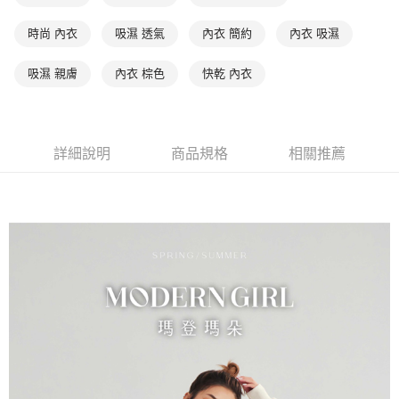
是否繳費成功／繳費後需取消欲退款等相關疑問，請聯繫「AFTEE先享後付
每筆NT$90，滿NT$1,000(含以上)免運費
客戶支援中心」
https://netprotections.freshdesk.com/support/home
時尚 內衣
吸濕 透氣
內衣 簡約
內衣 吸濕
7-11取貨付款
【注意事項】
吸濕 親膚
內衣 棕色
快乾 內衣
１．透過由恩沛科技股份有限公司提供之「AFTEE先享後付」服務完成之交
每筆NT$90，滿NT$1,000(含以上)免運費
易，需依本服務之必要範圍內提供個人資料，並將交易相關給付款項請求債
權轉讓予恩沛科技股份有限公司。
付款後7-11取貨
２．關於個人資料處理事宜，請瀏覽以下網址：
每筆NT$90，滿NT$1,000(含以上)免運費
https://aftee.tw/terms/#terms3
詳細說明
商品規格
相關推薦
３．未成年的使用者請事先徵得法定代理人或監護人之同意方可使用
宅配
「AFTEE先享後付」，若未經同意申辦者引起之損失，本公司不負相關責
任。
每筆NT$90，滿NT$1,000(含以上)免運費
４．使用「AFTEE先享後付」時，將依據個別帳號之用戶狀況，依本公司即
時審查核予不同之上限額度；若仍有額度不足之情形，本公司將視審查結果
離島宅配
請求用戶進行身份認證。
每筆NT$150，滿NT$2,000(含以上)免運費
５．嚴禁一人註冊多個帳號或使用他人資訊註冊。若發現惡意使用之情形，
恩沛科技股份有限公司將有權停止該用戶之使用額度並採取法律行動。
海外宅配 (訂單成立後，請主動於2天內與線上客服核對收
查看運費
件資料，逾期未確認訂單將自動取消)