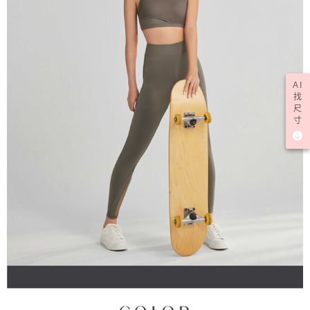
AI
找
尺
寸