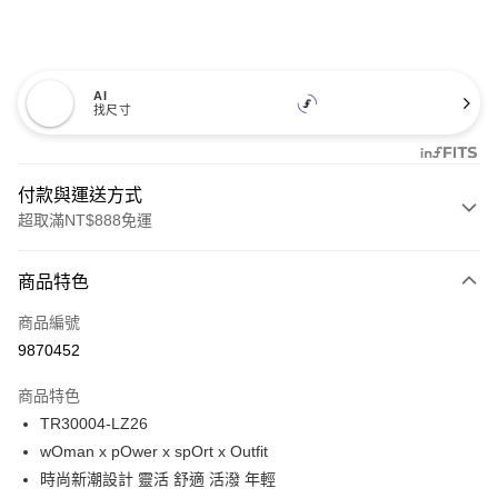
AI
找尺寸
付款與運送方式
超取滿NT$888免運
付款方式
商品特色
信用卡一次付款
商品編號
信用卡分期付款
9870452
3 期 0 利率 每期
NT$380
21家銀行
商品特色
合作金庫商業銀行
第一商業銀行
超商取貨付款
TR30004-LZ26
華南商業銀行
彰化商業銀行
wOman x pOwer x spOrt x Outfit
LINE Pay
上海商業儲蓄銀行
台北富邦商業銀行
國泰世華商業銀行
兆豐國際商業銀行
時尚新潮設計 靈活 舒適 活潑 年輕
Apple Pay