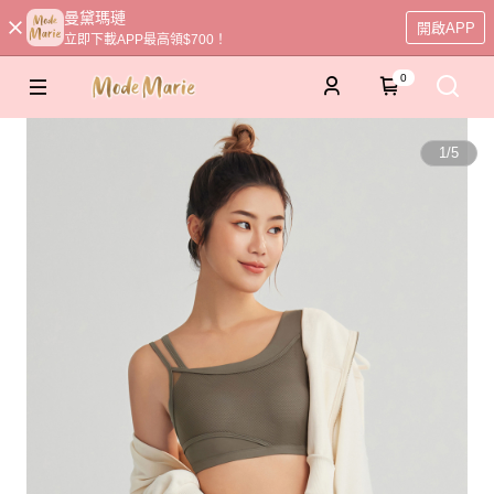
曼黛瑪璉
開啟APP
立即下載APP最高領$700！
0
1
/
5