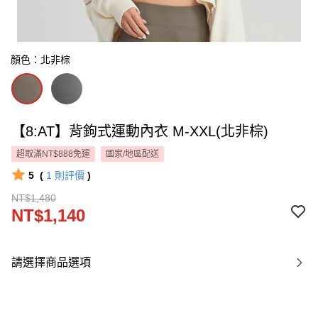
顏色：北非棕
【8:AT】背鉤式運動內衣 M-XXL(北非棕)
超取滿NT$888免運
國家/地區配送
5
(
1
則評價
)
NT$1,480
NT$1,140
請選擇商品選項