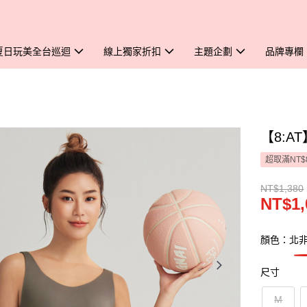
夏日玩美全台巡迴
線上獨家折扣
主題企劃
品牌專欄
【8:A
超取滿NT$
NT$1,380
NT$1,
顏色：北
尺寸
M