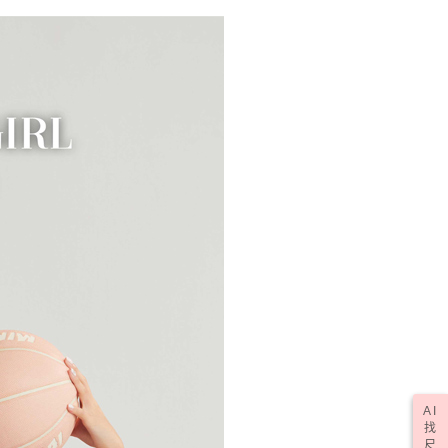
科技股份有限公司將有權停止該用戶之使用額度並採取法律行
50，滿NT$2,000(含以上)免運費
(訂單成立後，請主動於2天內與線上客服核對收
查看運費
期未確認訂單將自動取消)
AI
找
尺