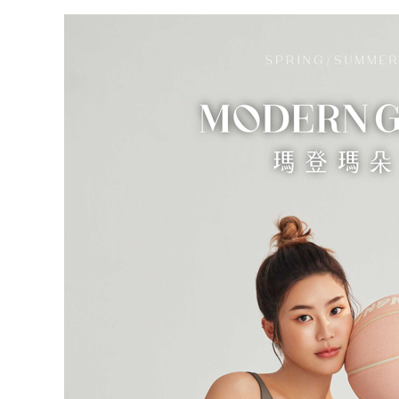
離島宅配
形，恩沛
動。
每筆NT$1
海外宅配 
件資料，逾