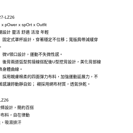
期付款
0 利率 每期
NT$354
21家銀行
27-LZ26
庫商業銀行
第一商業銀行
x pOwer x spOrt x Outfit
付款
業銀行
彰化商業銀行
設計 靈活 舒適 活潑 年輕
業儲蓄銀行
台北富邦商業銀行
】固定式罩杯設計，穿著穩定不位移；寬版肩帶減緩穿
華商業銀行
兆豐國際商業銀行
。
小企業銀行
台中商業銀行
】微V領口設計，運動不失微性感。
台灣）商業銀行
華泰商業銀行
業銀行
遠東國際商業銀行
】後背兩道弧型剪接線搭配後U型挖背設計，美化背部線
業銀行
永豐商業銀行
飾身體曲線。
業銀行
星展（台灣）商業銀行
】採用親膚棉柔的四面彈力布料，加強運動延展力，不
際商業銀行
中國信託商業銀行
享後付
著感讓妳動靜自如； 襯採用網布材質，透氣快乾。
天信用卡公司
FTEE先享後付」】
先享後付是「在收到商品之後才付款」的支付方式。 讓您購物簡單
LZ26
心！
線條設計，簡約百搭
：不需註冊會員、不需綁卡、不需儲值。
：只要手機號碼，簡訊認證，即可結帳。
力布料，自在律動
：先確認商品／服務後，再付款。
柔，吸濕排汗
款$888免運-以PackAge+配客嘉循環箱包裝寄出
EE先享後付」結帳流程】