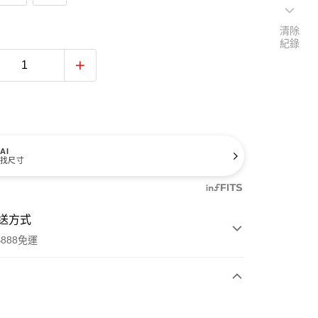
清除
紀錄
AI
找尺寸
送方式
888免運
次付款