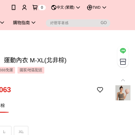
0
中文 (繁體)
TWD
購物指南
T】運動內衣 M-XL(北非棕)
888免運
國家/地區配送
063
非棕
L
XL