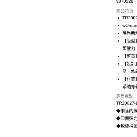
9870328
信用卡分
商品特色
3 期 
TR200
合作金
wOman 
超商取貨
華南商
時尚新潮
LINE Pay
上海商
【版型
國泰世
著壓力
Apple Pay
臺灣中
【剪裁
匯豐（
悠遊付
聯邦商
【設計
元大商
全盈+PAY
條、修
玉山商
【材質
台新國
AFTEE先
緊繃穿
台灣樂
相關說明
銷售重點
【關於「A
ATM付款
AFTEE
TR20027-
便利好安
◆俐落的
１．簡單
２．便利
◆四面彈
運送方式
３．安心
◆親膚棉
全家取貨付
【「AFT