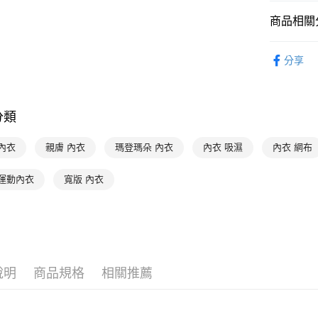
每筆NT$9
１．於結帳
付」結帳
商品相關分
付款後全家
２．訂單
３．收到繳
限時優惠 
出
／ATM／
分享
每筆NT$9
※ 請注意
👉 挑款式
絡購買商品
👉 挑顏色
萊爾富取
先享後付
※ 交易是
每筆NT$9
分類
👉 挑款式
是否繳費成
付客戶支
付款後萊
限時優惠 
內衣
親膚 內衣
瑪登瑪朵 內衣
內衣 吸濕
內衣 網布
每筆NT$9
【注意事
１．透過由
 運動內衣
寬版 內衣
交易，需
7-11取貨
求債權轉
每筆NT$9
２．關於
https://aft
付款後7-1
３．未成
「AFTE
每筆NT$9
任。
說明
商品規格
相關推薦
４．使用「
宅配
即時審查
每筆NT$9
結果請求
５．嚴禁