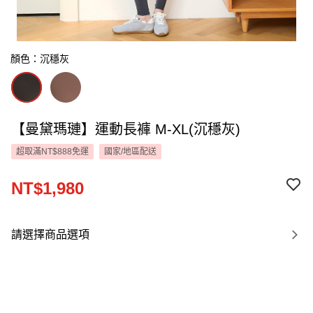
顏色：沉穩灰
【曼黛瑪璉】運動長褲 M-XL(沉穩灰)
超取滿NT$888免運
國家/地區配送
NT$1,980
請選擇商品選項