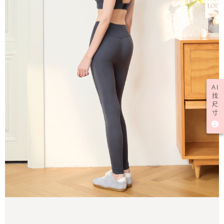
AI
找
尺
寸