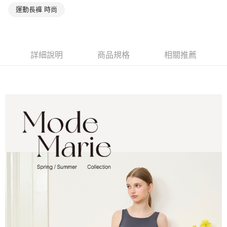
運動長褲 時尚
7-11取貨付款
【注意事項】
１．透過由恩沛科技股份有限公司提供之「AFTEE先享後付」服務完成之交
每筆NT$90，滿NT$1,000(含以上)免運費
易，需依本服務之必要範圍內提供個人資料，並將交易相關給付款項請求債
權轉讓予恩沛科技股份有限公司。
付款後7-11取貨
２．關於個人資料處理事宜，請瀏覽以下網址：
詳細說明
商品規格
相關推薦
每筆NT$90，滿NT$1,000(含以上)免運費
https://aftee.tw/terms/#terms3
３．未成年的使用者請事先徵得法定代理人或監護人之同意方可使用
宅配
「AFTEE先享後付」，若未經同意申辦者引起之損失，本公司不負相關責
任。
每筆NT$90，滿NT$1,000(含以上)免運費
４．使用「AFTEE先享後付」時，將依據個別帳號之用戶狀況，依本公司即
時審查核予不同之上限額度；若仍有額度不足之情形，本公司將視審查結果
離島宅配
請求用戶進行身份認證。
每筆NT$150，滿NT$2,000(含以上)免運費
５．嚴禁一人註冊多個帳號或使用他人資訊註冊。若發現惡意使用之情形，
恩沛科技股份有限公司將有權停止該用戶之使用額度並採取法律行動。
海外宅配 (訂單成立後，請主動於2天內與線上客服核對收
查看運費
件資料，逾期未確認訂單將自動取消)