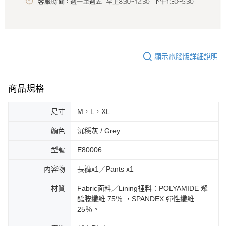
顯示電腦版詳細說明
商品規格
尺寸
M，L，XL
顏色
沉穩灰 / Grey
型號
E80006
內容物
長褲x1／Pants x1
材質
Fabric面料／Lining裡料：POLYAMIDE 聚
醯胺纖維 75％ ，SPANDEX 彈性纖維
25％。