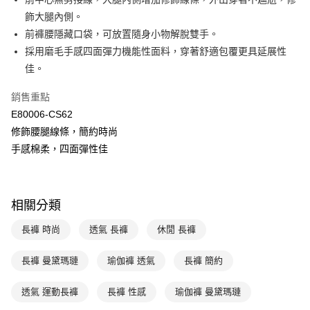
悠遊付
聯邦商業銀行
遠東國際商業銀行
飾大腿內側。
元大商業銀行
永豐商業銀行
全盈+PAY
前褲腰隱藏口袋，可放置隨身小物解脫雙手。
玉山商業銀行
星展（台灣）商業銀行
採用磨毛手感四面彈力機能性面料，穿著舒適包覆更具延展性
台新國際商業銀行
中國信託商業銀行
AFTEE先享後付
台灣樂天信用卡公司
佳。
相關說明
【關於「AFTEE先享後付」】
ATM付款
銷售重點
AFTEE先享後付是「在收到商品之後才付款」的支付方式。 讓您購物簡單
便利好安心！
E80006-CS62
１．簡單：不需註冊會員、不需綁卡、不需儲值。
運送方式
修飾腰腿線條，簡約時尚
２．便利：只要手機號碼，簡訊認證，即可結帳。
３．安心：先確認商品／服務後，再付款。
手感棉柔，四面彈性佳
全家取貨付款$888免運-以PackAge+配客嘉循環箱包裝寄出
每筆NT$90，滿NT$888(含以上)免運費
【「AFTEE先享後付」結帳流程】
１．於結帳方式選擇「AFTEE先享後付」後，將跳轉至「AFTEE先享後付」
付款後全家取貨$888免運-以PackAge+配客嘉循環箱包裝寄出
結帳頁面，進行簡訊認證並確認金額後，即可完成結帳。
相關分類
２．訂單成立數日內，您將收到繳費通知簡訊。
每筆NT$90，滿NT$888(含以上)免運費
３．收到繳費通知簡訊後14天內，點擊此簡訊中的連結，可透過四大超商／
長褲 時尚
透氣 長褲
休閒 長褲
ATM／網路銀行／等多元方式進行付款，方視為交易完成。
萊爾富取貨付款
※ 請注意：結帳手續完成當下不需立刻繳費，但若您需要取消訂單，請聯絡
每筆NT$90，滿NT$1,000(含以上)免運費
購買商品的店家。未經商家同意取消之訂單仍視為有效，需透過AFTEE先享
長褲 曼黛瑪璉
瑜伽褲 透氣
長褲 簡約
後付繳納相關費用。
付款後萊爾富取貨
※ 交易是否成功請以「AFTEE先享後付 」之結帳頁面顯示為準，若有關於
透氣 運動長褲
長褲 性感
瑜伽褲 曼黛瑪璉
是否繳費成功／繳費後需取消欲退款等相關疑問，請聯繫「AFTEE先享後付
每筆NT$90，滿NT$1,000(含以上)免運費
客戶支援中心」
https://netprotections.freshdesk.com/support/home