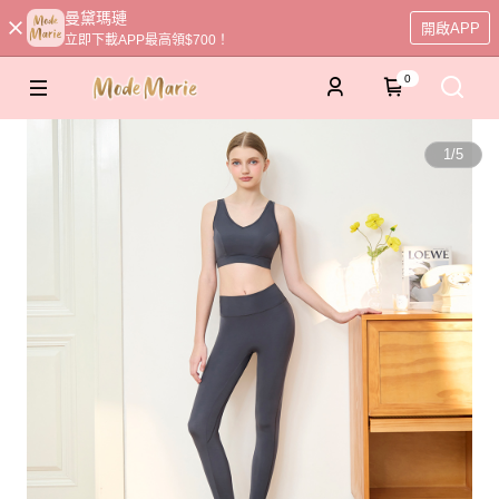
曼黛瑪璉
開啟APP
立即下載APP最高領$700！
0
1
/
5