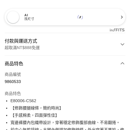
AI
找尺寸
付款與運送方式
超取滿NT$888免運
付款方式
商品特色
信用卡一次付款
商品編號
信用卡分期付款
9860533
3 期 0 利率 每期
NT$660
21家銀行
商品特色
合作金庫商業銀行
第一商業銀行
超商取貨付款
E80006-CS62
華南商業銀行
彰化商業銀行
【修飾腰腿線條，簡約時尚】
LINE Pay
上海商業儲蓄銀行
台北富邦商業銀行
國泰世華商業銀行
兆豐國際商業銀行
【手感棉柔，四面彈性佳】
Apple Pay
臺灣中小企業銀行
台中商業銀行
寬邊褲腰內包織帶設計，穿著穩定修飾腹部曲線、不易翻捲。
匯豐（台灣）商業銀行
華泰商業銀行
前中心無剪接線，大腿內側增加修飾線條，外出穿著不尷尬，修