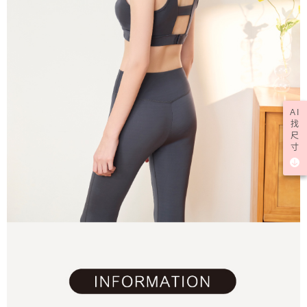
AI
找
尺
寸