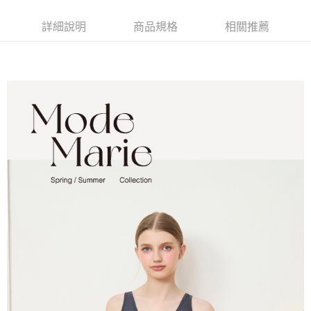
7-11取貨付款
【注意事項】
詳細說明
商品規格
相關推薦
１．透過由恩沛科技股份有限公司提供之「AFTEE先享後付」服務完成之交
每筆NT$90，滿NT$1,000(含以上)免運費
易，需依本服務之必要範圍內提供個人資料，並將交易相關給付款項請求債
權轉讓予恩沛科技股份有限公司。
付款後7-11取貨
２．關於個人資料處理事宜，請瀏覽以下網址：
每筆NT$90，滿NT$1,000(含以上)免運費
https://aftee.tw/terms/#terms3
３．未成年的使用者請事先徵得法定代理人或監護人之同意方可使用
宅配
「AFTEE先享後付」，若未經同意申辦者引起之損失，本公司不負相關責
任。
每筆NT$90，滿NT$1,000(含以上)免運費
４．使用「AFTEE先享後付」時，將依據個別帳號之用戶狀況，依本公司即
時審查核予不同之上限額度；若仍有額度不足之情形，本公司將視審查結果
離島宅配
請求用戶進行身份認證。
每筆NT$150，滿NT$2,000(含以上)免運費
５．嚴禁一人註冊多個帳號或使用他人資訊註冊。若發現惡意使用之情形，
恩沛科技股份有限公司將有權停止該用戶之使用額度並採取法律行動。
海外宅配 (訂單成立後，請主動於2天內與線上客服核對收
查看運費
件資料，逾期未確認訂單將自動取消)