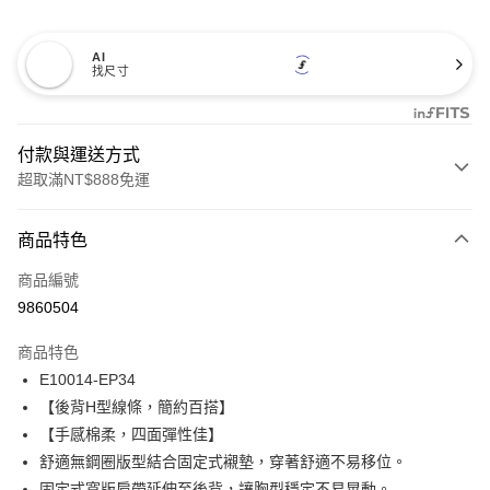
AI
找尺寸
付款與運送方式
超取滿NT$888免運
付款方式
商品特色
信用卡一次付款
商品編號
信用卡分期付款
9860504
3 期 0 利率 每期
NT$560
21家銀行
商品特色
合作金庫商業銀行
第一商業銀行
超商取貨付款
E10014-EP34
華南商業銀行
彰化商業銀行
【後背H型線條，簡約百搭】
LINE Pay
上海商業儲蓄銀行
台北富邦商業銀行
國泰世華商業銀行
兆豐國際商業銀行
【手感棉柔，四面彈性佳】
Apple Pay
臺灣中小企業銀行
台中商業銀行
舒適無鋼圈版型結合固定式襯墊，穿著舒適不易移位。
匯豐（台灣）商業銀行
華泰商業銀行
固定式寬版肩帶延伸至後背，讓胸型穩定不易晃動。