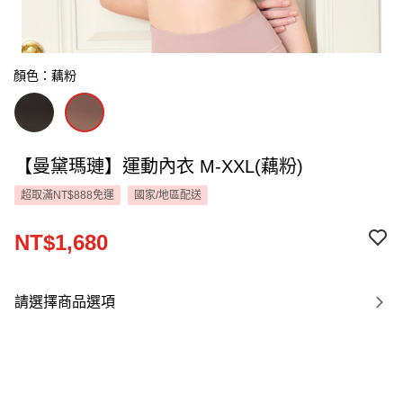
顏色：藕粉
【曼黛瑪璉】運動內衣 M-XXL(藕粉)
超取滿NT$888免運
國家/地區配送
NT$1,680
請選擇商品選項