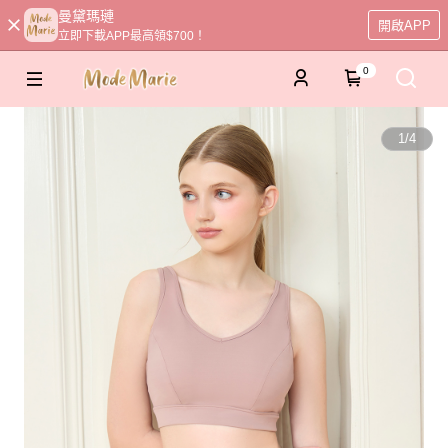
曼黛瑪璉
開啟APP
立即下載APP最高領$700！
0
1
/
4