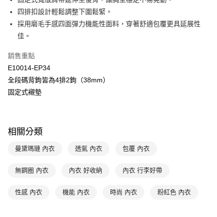
悠遊付
聯邦商業銀行
遠東國際商業銀行
四排扣設計輕鬆調整下圍鬆緊。
元大商業銀行
永豐商業銀行
全盈+PAY
採用磨毛手感四面彈力機能性面料，穿著舒適包覆更具延展性
玉山商業銀行
星展（台灣）商業銀行
佳。
台新國際商業銀行
中國信託商業銀行
AFTEE先享後付
台灣樂天信用卡公司
相關說明
銷售重點
【關於「AFTEE先享後付」】
ATM付款
E10014-EP34
AFTEE先享後付是「在收到商品之後才付款」的支付方式。 讓您購物簡單
便利好安心！
全段碼背鉤皆為4排2鉤（38mm）
１．簡單：不需註冊會員、不需綁卡、不需儲值。
運送方式
固定式襯墊
２．便利：只要手機號碼，簡訊認證，即可結帳。
３．安心：先確認商品／服務後，再付款。
全家取貨付款$888免運-以PackAge+配客嘉循環箱包裝寄出
每筆NT$90，滿NT$888(含以上)免運費
【「AFTEE先享後付」結帳流程】
１．於結帳方式選擇「AFTEE先享後付」後，將跳轉至「AFTEE先享後付」
相關分類
付款後全家取貨$888免運-以PackAge+配客嘉循環箱包裝寄出
結帳頁面，進行簡訊認證並確認金額後，即可完成結帳。
２．訂單成立數日內，您將收到繳費通知簡訊。
曼黛瑪璉 內衣
透氣 內衣
包覆 內衣
每筆NT$90，滿NT$888(含以上)免運費
３．收到繳費通知簡訊後14天內，點擊此簡訊中的連結，可透過四大超商／
ATM／網路銀行／等多元方式進行付款，方視為交易完成。
萊爾富取貨付款
無鋼圈 內衣
內衣 好收納
內衣 行李好帶
※ 請注意：結帳手續完成當下不需立刻繳費，但若您需要取消訂單，請聯絡
每筆NT$90，滿NT$1,000(含以上)免運費
購買商品的店家。未經商家同意取消之訂單仍視為有效，需透過AFTEE先享
後付繳納相關費用。
性感 內衣
機能 內衣
時尚 內衣
粉紅色 內衣
付款後萊爾富取貨
※ 交易是否成功請以「AFTEE先享後付 」之結帳頁面顯示為準，若有關於
是否繳費成功／繳費後需取消欲退款等相關疑問，請聯繫「AFTEE先享後付
每筆NT$90，滿NT$1,000(含以上)免運費
客戶支援中心」
https://netprotections.freshdesk.com/support/home