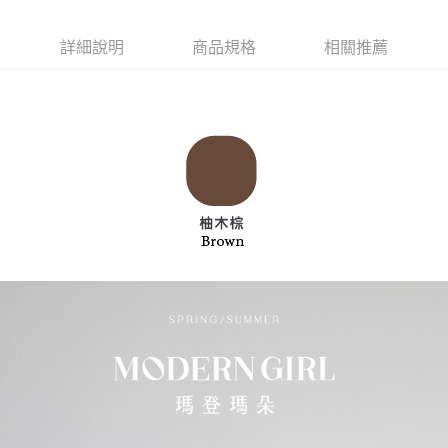
每筆NT$90，滿NT$1,000(含以上)免運費
客戶支援中心」
https://netprotections.freshdesk.com/support/home
7-11取貨付款
詳細說明
商品規格
相關推薦
【注意事項】
１．透過由恩沛科技股份有限公司提供之「AFTEE先享後付」服務完成之交
每筆NT$90，滿NT$1,000(含以上)免運費
易，需依本服務之必要範圍內提供個人資料，並將交易相關給付款項請求債
權轉讓予恩沛科技股份有限公司。
付款後7-11取貨
２．關於個人資料處理事宜，請瀏覽以下網址：
每筆NT$90，滿NT$1,000(含以上)免運費
https://aftee.tw/terms/#terms3
３．未成年的使用者請事先徵得法定代理人或監護人之同意方可使用
宅配
「AFTEE先享後付」，若未經同意申辦者引起之損失，本公司不負相關責
任。
每筆NT$90，滿NT$1,000(含以上)免運費
４．使用「AFTEE先享後付」時，將依據個別帳號之用戶狀況，依本公司即
時審查核予不同之上限額度；若仍有額度不足之情形，本公司將視審查結果
離島宅配
請求用戶進行身份認證。
每筆NT$150，滿NT$2,000(含以上)免運費
５．嚴禁一人註冊多個帳號或使用他人資訊註冊。若發現惡意使用之情形，
恩沛科技股份有限公司將有權停止該用戶之使用額度並採取法律行動。
海外宅配 (訂單成立後，請主動於2天內與線上客服核對收
查看運費
件資料，逾期未確認訂單將自動取消)