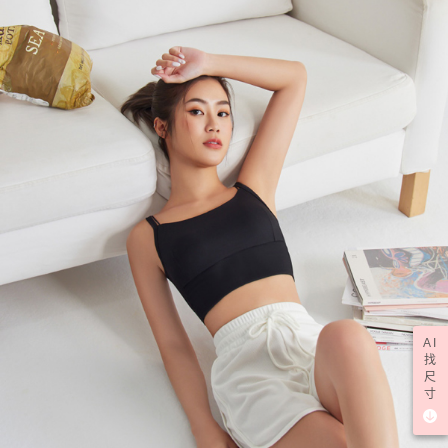
AI
找
尺
寸