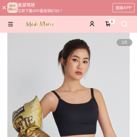
曼黛瑪璉
開啟APP
立即下載APP最高領$700！
0
1
/
5