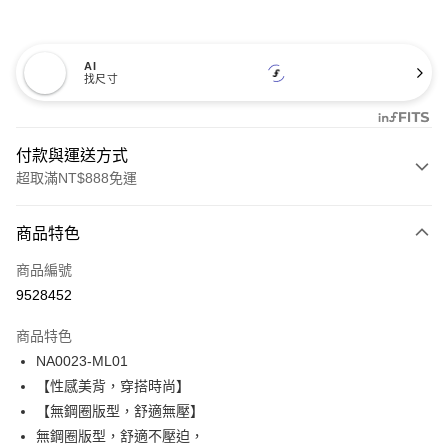
AI
找尺寸
付款與運送方式
超取滿NT$888免運
付款方式
商品特色
信用卡一次付款
商品編號
信用卡分期付款
9528452
3 期 0 利率 每期
NT$431
21家銀行
商品特色
合作金庫商業銀行
第一商業銀行
超商取貨付款
NA0023-ML01
華南商業銀行
彰化商業銀行
【性感美背，穿搭時尚】
LINE Pay
上海商業儲蓄銀行
台北富邦商業銀行
國泰世華商業銀行
兆豐國際商業銀行
【無鋼圈版型，舒適無壓】
Apple Pay
臺灣中小企業銀行
台中商業銀行
無鋼圈版型，舒適不壓迫，