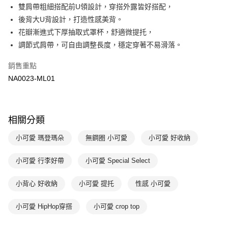
匯豐（台灣）商業銀行
華泰商業銀行
雙肩帶粗細搭配前U領設計，穿搭外露皆好搭配，
悠遊付
聯邦商業銀行
遠東國際商業銀行
後背大U背設計，打造性感美背。
元大商業銀行
永豐商業銀行
全盈+PAY
花瓣漸進式下厚抽取式罩杯，舒適微提托，
玉山商業銀行
星展（台灣）商業銀行
調節式肩帶，可自由調整長度，穩定穿著不易滑落。
台新國際商業銀行
中國信託商業銀行
AFTEE先享後付
台灣樂天信用卡公司
相關說明
銷售重點
【關於「AFTEE先享後付」】
ATM付款
NA0023-ML01
AFTEE先享後付是「在收到商品之後才付款」的支付方式。 讓您購物簡單
便利好安心！
１．簡單：不需註冊會員、不需綁卡、不需儲值。
運送方式
２．便利：只要手機號碼，簡訊認證，即可結帳。
３．安心：先確認商品／服務後，再付款。
全家取貨付款$888免運-以PackAge+配客嘉循環箱包裝寄出
相關分類
每筆NT$90，滿NT$888(含以上)免運費
【「AFTEE先享後付」結帳流程】
小可愛 瑪登瑪朵
無鋼圈 小可愛
小可愛 好收納
１．於結帳方式選擇「AFTEE先享後付」後，將跳轉至「AFTEE先享後付」
付款後全家取貨$888免運-以PackAge+配客嘉循環箱包裝寄出
結帳頁面，進行簡訊認證並確認金額後，即可完成結帳。
小可愛 行李好帶
小可愛 Special Select
２．訂單成立數日內，您將收到繳費通知簡訊。
每筆NT$90，滿NT$888(含以上)免運費
３．收到繳費通知簡訊後14天內，點擊此簡訊中的連結，可透過四大超商／
ATM／網路銀行／等多元方式進行付款，方視為交易完成。
萊爾富取貨付款
小背心 好收納
小可愛 提托
性感 小可愛
※ 請注意：結帳手續完成當下不需立刻繳費，但若您需要取消訂單，請聯絡
每筆NT$90，滿NT$1,000(含以上)免運費
購買商品的店家。未經商家同意取消之訂單仍視為有效，需透過AFTEE先享
小可愛 HipHop穿搭
小可愛 crop top
後付繳納相關費用。
付款後萊爾富取貨
※ 交易是否成功請以「AFTEE先享後付 」之結帳頁面顯示為準，若有關於
是否繳費成功／繳費後需取消欲退款等相關疑問，請聯繫「AFTEE先享後付