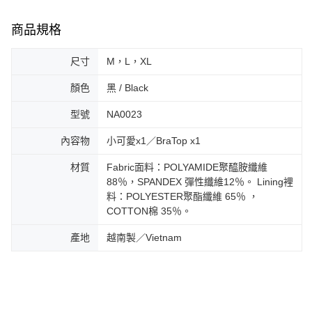
商品規格
尺寸
M，L，XL
顏色
黑 / Black
型號
NA0023
內容物
小可愛x1／BraTop x1
材質
Fabric面料：POLYAMIDE聚醯胺纖維
88％，SPANDEX 彈性纖維12％。 Lining裡
料：POLYESTER聚酯纖維 65％ ，
COTTON棉 35％。
產地
越南製／Vietnam