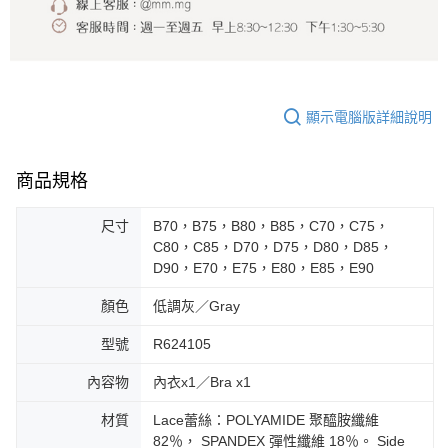
顯示電腦版詳細說明
商品規格
尺寸
B70，B75，B80，B85，C70，C75，
C80，C85，D70，D75，D80，D85，
D90，E70，E75，E80，E85，E90
顏色
低調灰／Gray
型號
R624105
內容物
內衣x1／Bra x1
材質
Lace蕾絲：POLYAMIDE 聚醯胺纖維
82％， SPANDEX 彈性纖維 18％。 Side