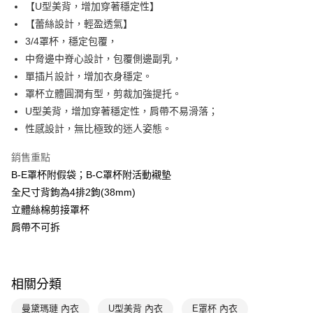
國泰世華商業銀行
兆豐國際商業銀行
【U型美背，增加穿著穩定性】
Apple Pay
臺灣中小企業銀行
台中商業銀行
【蕾絲設計，輕盈透氣】
匯豐（台灣）商業銀行
華泰商業銀行
3/4罩杯，穩定包覆，
悠遊付
聯邦商業銀行
遠東國際商業銀行
中脅邊中脊心設計，包覆側邊副乳，
元大商業銀行
永豐商業銀行
全盈+PAY
單插片設計，增加衣身穩定。
玉山商業銀行
星展（台灣）商業銀行
罩杯立體圓潤有型，剪裁加強提托。
台新國際商業銀行
中國信託商業銀行
AFTEE先享後付
台灣樂天信用卡公司
U型美背，增加穿著穩定性，肩帶不易滑落；
相關說明
【關於「AFTEE先享後付」】
性感設計，無比極致的迷人姿態。
ATM付款
AFTEE先享後付是「在收到商品之後才付款」的支付方式。 讓您購物簡單
便利好安心！
銷售重點
１．簡單：不需註冊會員、不需綁卡、不需儲值。
運送方式
B-E罩杯附假袋；B-C罩杯附活動襯墊
２．便利：只要手機號碼，簡訊認證，即可結帳。
３．安心：先確認商品／服務後，再付款。
全尺寸背鉤為4排2鉤(38mm)
全家取貨付款-以PackAge+配客嘉循環箱包裝寄出
立體絲棉剪接罩杯
每筆NT$90，滿NT$1,000(含以上)免運費
【「AFTEE先享後付」結帳流程】
肩帶不可拆
１．於結帳方式選擇「AFTEE先享後付」後，將跳轉至「AFTEE先享後付」
付款後全家取貨-以PackAge+配客嘉循環箱包裝寄出
結帳頁面，進行簡訊認證並確認金額後，即可完成結帳。
２．訂單成立數日內，您將收到繳費通知簡訊。
每筆NT$90，滿NT$1,000(含以上)免運費
３．收到繳費通知簡訊後14天內，點擊此簡訊中的連結，可透過四大超商／
ATM／網路銀行／等多元方式進行付款，方視為交易完成。
相關分類
萊爾富取貨付款
※ 請注意：結帳手續完成當下不需立刻繳費，但若您需要取消訂單，請聯絡
每筆NT$90，滿NT$1,000(含以上)免運費
購買商品的店家。未經商家同意取消之訂單仍視為有效，需透過AFTEE先享
曼黛瑪璉 內衣
U型美背 內衣
E罩杯 內衣