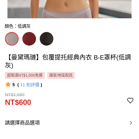
顏色：低調灰
【曼黛瑪璉】包覆提托經典內衣 B-E罩杯(低調
灰)
超取滿NT$1,000免運
國家/地區配送
5
(
11
則評價
)
NT$1,680
NT$600
請選擇商品選項