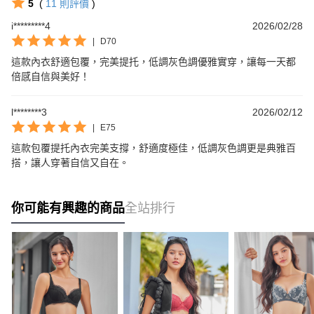
5
(
11
則評價
)
i*********4
2026/02/28
|
D70
這款內衣舒適包覆，完美提托，低調灰色調優雅實穿，讓每一天都
倍感自信與美好！
l********3
2026/02/12
|
E75
這款包覆提托內衣完美支撐，舒適度極佳，低調灰色調更是典雅百
搭，讓人穿著自信又自在。
你可能有興趣的商品
全站排行