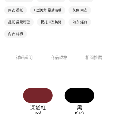
後付繳納相關費用。
付款後萊爾富取貨
※ 交易是否成功請以「AFTEE先享後付 」之結帳頁面顯示為準，若有關於
內衣 提托
U型美背 曼黛瑪璉
灰色 內衣
是否繳費成功／繳費後需取消欲退款等相關疑問，請聯繫「AFTEE先享後付
每筆NT$90，滿NT$1,000(含以上)免運費
客戶支援中心」
https://netprotections.freshdesk.com/support/home
提托 曼黛瑪璉
提托 U型美背
內衣 經典
7-11取貨付款
【注意事項】
１．透過由恩沛科技股份有限公司提供之「AFTEE先享後付」服務完成之交
每筆NT$90，滿NT$1,000(含以上)免運費
內衣 絲棉
易，需依本服務之必要範圍內提供個人資料，並將交易相關給付款項請求債
權轉讓予恩沛科技股份有限公司。
付款後7-11取貨
２．關於個人資料處理事宜，請瀏覽以下網址：
每筆NT$90，滿NT$1,000(含以上)免運費
https://aftee.tw/terms/#terms3
３．未成年的使用者請事先徵得法定代理人或監護人之同意方可使用
宅配
詳細說明
商品規格
相關推薦
「AFTEE先享後付」，若未經同意申辦者引起之損失，本公司不負相關責
任。
每筆NT$90，滿NT$1,000(含以上)免運費
４．使用「AFTEE先享後付」時，將依據個別帳號之用戶狀況，依本公司即
時審查核予不同之上限額度；若仍有額度不足之情形，本公司將視審查結果
離島宅配
請求用戶進行身份認證。
每筆NT$150，滿NT$2,000(含以上)免運費
５．嚴禁一人註冊多個帳號或使用他人資訊註冊。若發現惡意使用之情形，
恩沛科技股份有限公司將有權停止該用戶之使用額度並採取法律行動。
海外宅配 (訂單成立後，請主動於2天內與線上客服核對收
查看運費
件資料，逾期未確認訂單將自動取消)