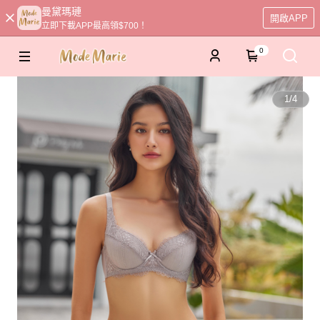
曼黛瑪璉
開啟APP
立即下載APP最高領$700！
0
1
/
4