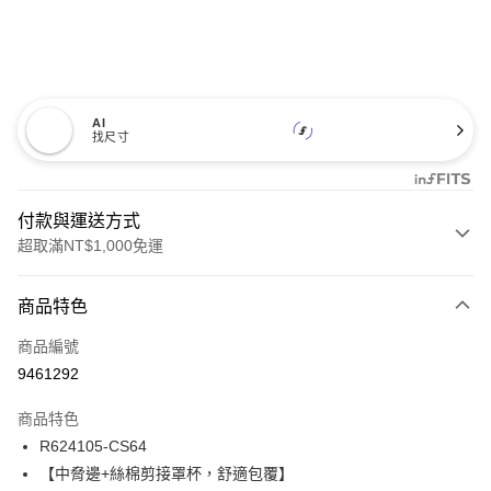
AI
找尺寸
付款與運送方式
超取滿NT$1,000免運
付款方式
商品特色
信用卡一次付款
商品編號
信用卡分期付款
9461292
3 期 0 利率 每期
NT$200
21家銀行
商品特色
合作金庫商業銀行
第一商業銀行
超商取貨付款
R624105-CS64
華南商業銀行
彰化商業銀行
【中脅邊+絲棉剪接罩杯，舒適包覆】
LINE Pay
上海商業儲蓄銀行
台北富邦商業銀行