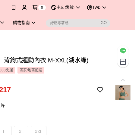
0
中文 (繁體)
TWD
購物指南
T】背鉤式運動內衣 M-XXL(湖水綠)
888免運
國家/地區配送
217
水綠
L
XL
XXL