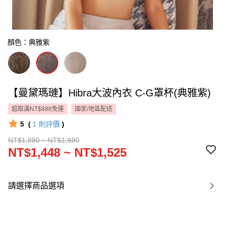
顏色：典雅紫
【曼黛瑪璉】Hibra大波內衣 C-G罩杯(典雅紫)
超取滿NT$888免運
國家/地區配送
5
(
1
則評價
)
NT$1,880 ~ NT$1,980
NT$1,448 ~ NT$1,525
請選擇商品選項