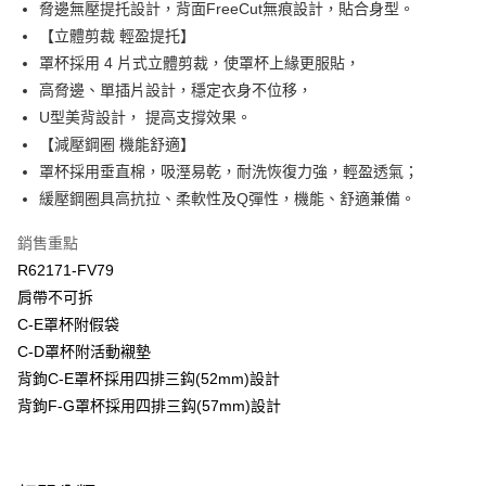
臺灣中小企業銀行
台中商業銀行
脅邊無壓提托設計，背面FreeCut無痕設計，貼合身型。
匯豐（台灣）商業銀行
華泰商業銀行
【立體剪裁 輕盈提托】
悠遊付
聯邦商業銀行
遠東國際商業銀行
罩杯採用 4 片式立體剪裁，使罩杯上緣更服貼，
元大商業銀行
永豐商業銀行
全盈+PAY
高脅邊、單插片設計，穩定衣身不位移，
玉山商業銀行
星展（台灣）商業銀行
U型美背設計， 提高支撐效果。
台新國際商業銀行
中國信託商業銀行
AFTEE先享後付
台灣樂天信用卡公司
【減壓鋼圈 機能舒適】
相關說明
【關於「AFTEE先享後付」】
罩杯採用垂直棉，吸溼易乾，耐洗恢復力強，輕盈透氣；
ATM付款
AFTEE先享後付是「在收到商品之後才付款」的支付方式。 讓您購物簡單
緩壓鋼圈具高抗拉、柔軟性及Q彈性，機能、舒適兼備。
便利好安心！
１．簡單：不需註冊會員、不需綁卡、不需儲值。
運送方式
銷售重點
２．便利：只要手機號碼，簡訊認證，即可結帳。
３．安心：先確認商品／服務後，再付款。
R62171-FV79
全家取貨付款$888免運-以PackAge+配客嘉循環箱包裝寄出
肩帶不可拆
每筆NT$90，滿NT$888(含以上)免運費
【「AFTEE先享後付」結帳流程】
C-E罩杯附假袋
１．於結帳方式選擇「AFTEE先享後付」後，將跳轉至「AFTEE先享後付」
付款後全家取貨$888免運-以PackAge+配客嘉循環箱包裝寄出
結帳頁面，進行簡訊認證並確認金額後，即可完成結帳。
C-D罩杯附活動襯墊
２．訂單成立數日內，您將收到繳費通知簡訊。
每筆NT$90，滿NT$888(含以上)免運費
背鉤C-E罩杯採用四排三鈎(52mm)設計
３．收到繳費通知簡訊後14天內，點擊此簡訊中的連結，可透過四大超商／
ATM／網路銀行／等多元方式進行付款，方視為交易完成。
背鉤F-G罩杯採用四排三鈎(57mm)設計
萊爾富取貨付款
※ 請注意：結帳手續完成當下不需立刻繳費，但若您需要取消訂單，請聯絡
每筆NT$90，滿NT$1,000(含以上)免運費
購買商品的店家。未經商家同意取消之訂單仍視為有效，需透過AFTEE先享
後付繳納相關費用。
付款後萊爾富取貨
※ 交易是否成功請以「AFTEE先享後付 」之結帳頁面顯示為準，若有關於