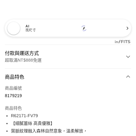
AI
找尺寸
付款與運送方式
超取滿NT$888免運
付款方式
商品特色
信用卡一次付款
商品編號
信用卡分期付款
8179219
3 期 0 利率 每期
NT$482
21家銀行
商品特色
合作金庫商業銀行
第一商業銀行
超商取貨付款
R62171-FV79
華南商業銀行
彰化商業銀行
【細膩蕾絲 高貴優雅】
LINE Pay
上海商業儲蓄銀行
台北富邦商業銀行
國泰世華商業銀行
兆豐國際商業銀行
葉脈紋理融入森林自然意象，溫柔解放，
Apple Pay