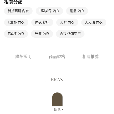
相關分類
是否繳費成功／繳費後需取消欲退款等相關疑問，請聯繫「AFTEE先享後付
每筆NT$90，滿NT$1,000(含以上)免運費
客戶支援中心」
https://netprotections.freshdesk.com/support/home
曼黛瑪璉 內衣
U型美背 內衣
透氣 內衣
7-11取貨付款
【注意事項】
１．透過由恩沛科技股份有限公司提供之「AFTEE先享後付」服務完成之交
每筆NT$90，滿NT$1,000(含以上)免運費
E罩杯 內衣
內衣 提托
美背 內衣
大尺碼 內衣
易，需依本服務之必要範圍內提供個人資料，並將交易相關給付款項請求債
權轉讓予恩沛科技股份有限公司。
付款後7-11取貨
F罩杯 內衣
無痕 內衣
內衣 低領穿搭
２．關於個人資料處理事宜，請瀏覽以下網址：
每筆NT$90，滿NT$1,000(含以上)免運費
https://aftee.tw/terms/#terms3
３．未成年的使用者請事先徵得法定代理人或監護人之同意方可使用
宅配
「AFTEE先享後付」，若未經同意申辦者引起之損失，本公司不負相關責
任。
每筆NT$90，滿NT$1,000(含以上)免運費
詳細說明
商品規格
相關推薦
４．使用「AFTEE先享後付」時，將依據個別帳號之用戶狀況，依本公司即
時審查核予不同之上限額度；若仍有額度不足之情形，本公司將視審查結果
離島宅配
請求用戶進行身份認證。
每筆NT$150，滿NT$2,000(含以上)免運費
５．嚴禁一人註冊多個帳號或使用他人資訊註冊。若發現惡意使用之情形，
恩沛科技股份有限公司將有權停止該用戶之使用額度並採取法律行動。
海外宅配 (訂單成立後，請主動於2天內與線上客服核對收
查看運費
件資料，逾期未確認訂單將自動取消)