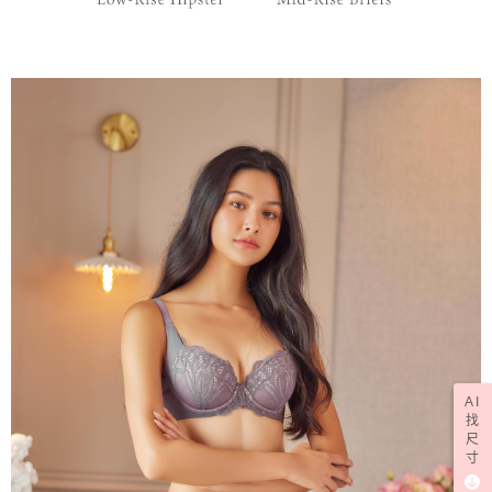
AI
找
尺
寸