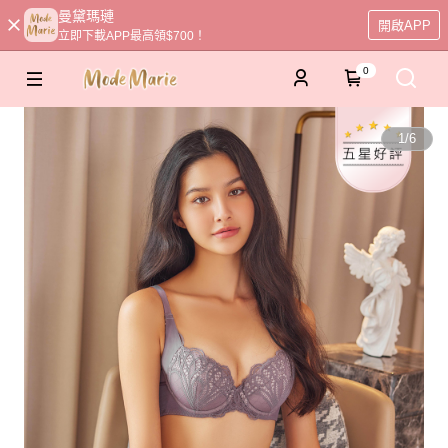
曼黛瑪璉
開啟APP
立即下載APP最高領$700！
0
1
/
6