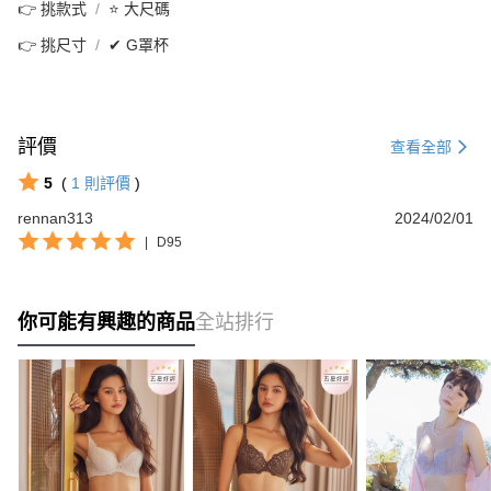
👉 挑款式
⭐ 大尺碼
👉 挑尺寸
✔ G罩杯
評價
查看全部
5
(
1
則評價
)
rennan313
2024/02/01
|
D95
你可能有興趣的商品
全站排行