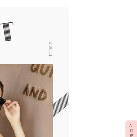
(訂單成立後，請主動於2天內與線上客服核對收
查看運費
期未確認訂單將自動取消)
AI
找
尺