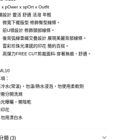
庫商業銀行
第一商業銀行
x pOwer x spOrt x Outfit
付款
業銀行
彰化商業銀行
設計 靈活 舒適 活潑 年輕
業儲蓄銀行
台北富邦商業銀行
】微寬下襬版型 修飾臀型線條。
華商業銀行
兆豐國際商業銀行
】前U領設計 修飾頸部線條。
小企業銀行
台中商業銀行
】後背弧線垂綴交疊設計 展現美麗背部線條。
台灣）商業銀行
華泰商業銀行
業銀行
遠東國際商業銀行
】雲彩珍珠光澤感的印花 簡約百搭。
業銀行
永豐商業銀行
】高彈力FREE CUT剪裁面料-穿著無痕、舒適。
業銀行
星展（台灣）商業銀行
際商業銀行
中國信託商業銀行
享後付
ML10
天信用卡公司
事項：
FTEE先享後付」】
先享後付是「在收到商品之後才付款」的支付方式。 讓您購物簡單
冷水(常溫)，勿溫/熱水浸泡，勿使用柔軟劑
心！
服需分開洗滌
：不需註冊會員、不需綁卡、不需儲值。
：只要手機號碼，簡訊認證，即可結帳。
陽光曝曬，需陰乾
：先確認商品／服務後，再付款。
燙印花
款$888免運-以PackAge+配客嘉循環箱包裝寄出
，勿用漂白水
EE先享後付」結帳流程】
0，滿NT$888(含以上)免運費
方式選擇「AFTEE先享後付」後，將跳轉至「AFTEE先享後
頁面，進行簡訊認證並確認金額後，即可完成結帳。
取貨$888免運-以PackAge+配客嘉循環箱包裝寄
成立數日內，您將收到繳費通知簡訊。
類 (3)