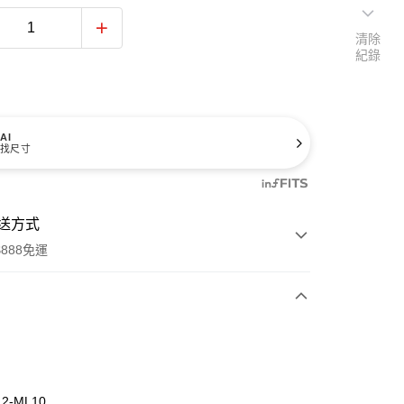
清除
紀錄
AI
找尺寸
送方式
888免運
次付款
期付款
0 利率 每期
NT$328
21家銀行
12-ML10