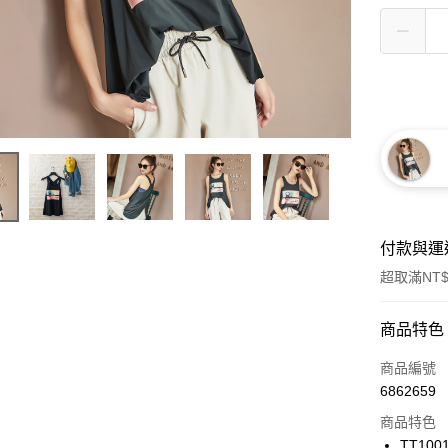
付款與運
超取滿NT$
付款方式
商品特色
信用卡一
商品編號
6862659
信用卡分
商品特色
3 期 
TT100