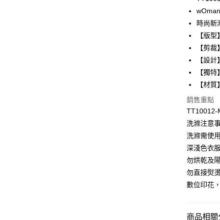
合作金
wOman 
超商取貨
華南商
時尚新潮
LINE Pay
上海商
【版型
國泰世
【剪裁
Apple Pay
臺灣中
【設計
匯豐（
悠遊付
聯邦商
【獨特
元大商
全盈+PAY
【材質
玉山商
銷售重點
台新國
AFTEE先
TT10012-
台灣樂
相關說明
洗滌注意
【關於「A
ATM付款
AFTEE
洗滌需使用
便利好安
深淺色衣
１．簡單
２．便利
勿烘乾及
運送方式
３．安心
勿直接熨
全家取貨付
數位印花
【「AFT
每筆NT$9
１．於結帳
付」結帳
付款後全家
２．訂單
商品相關分