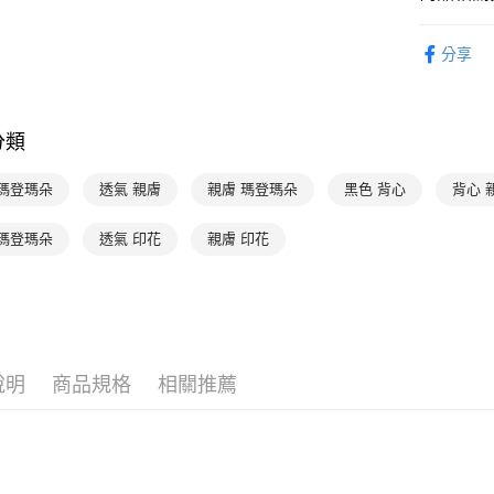
３．收到繳
出
／ATM／
限時優惠 
每筆NT$9
※ 請注意
分享
絡購買商品
👉 挑款式
萊爾富取
先享後付
※ 交易是
限時優惠 
每筆NT$9
是否繳費成
分類
付客戶支
付款後萊
每筆NT$9
【注意事
 瑪登瑪朵
透氣 親膚
親膚 瑪登瑪朵
黑色 背心
背心 
１．透過由
交易，需
7-11取貨
 瑪登瑪朵
透氣 印花
親膚 印花
求債權轉
每筆NT$9
２．關於
https://aft
付款後7-1
３．未成
「AFTE
每筆NT$9
任。
４．使用「
宅配
即時審查
說明
商品規格
相關推薦
每筆NT$9
結果請求
５．嚴禁
離島宅配
形，恩沛
動。
每筆NT$1