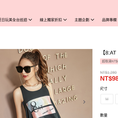
夏日玩美全台巡迴
線上獨家折扣
主題企劃
品牌專欄
【8:AT
超取滿NT$
NT$1,280
NT$9
尺寸
M
數量