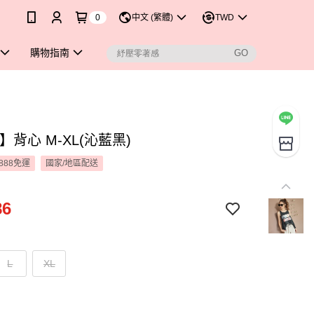
0
中文 (繁體)
TWD
購物指南
 】背心 M-XL(沁藍黑)
888免運
國家/地區配送
86
L
XL