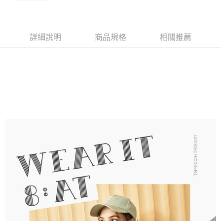
權轉讓予恩沛科技股份有限公司。
付款後7-11取貨
２．關於個人資料處理事宜，請瀏覽以下網址：
每筆NT$90，滿NT$1,000(含以上)免運費
https://aftee.tw/terms/#terms3
３．未成年的使用者請事先徵得法定代理人或監護人之同意方可使用
宅配
詳細說明
商品規格
相關推薦
「AFTEE先享後付」，若未經同意申辦者引起之損失，本公司不負相關責
任。
每筆NT$90，滿NT$1,000(含以上)免運費
４．使用「AFTEE先享後付」時，將依據個別帳號之用戶狀況，依本公司即
時審查核予不同之上限額度；若仍有額度不足之情形，本公司將視審查結果
離島宅配
請求用戶進行身份認證。
每筆NT$150，滿NT$2,000(含以上)免運費
５．嚴禁一人註冊多個帳號或使用他人資訊註冊。若發現惡意使用之情形，
恩沛科技股份有限公司將有權停止該用戶之使用額度並採取法律行動。
海外宅配 (訂單成立後，請主動於2天內與線上客服核對收
查看運費
件資料，逾期未確認訂單將自動取消)