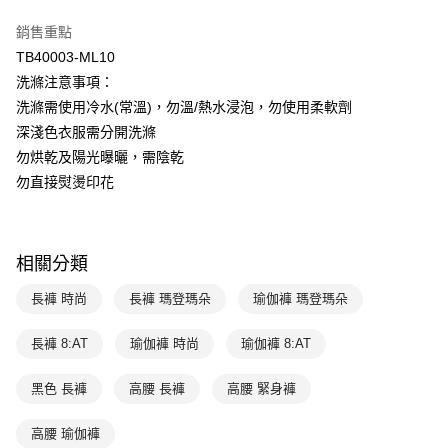
台灣樂天信用卡公司
相關說明
銷售重點
【關於「AFTEE先享後付」】
ATM付款
TB40003-ML10
AFTEE先享後付是「在收到商品之後才付款」的支付方式。 讓您購物簡單
便利好安心！
洗滌注意事項：
１．簡單：不需註冊會員、不需綁卡、不需儲值。
運送方式
洗滌需使用冷水(常溫)，勿溫/熱水浸泡，勿使用柔軟劑
２．便利：只要手機號碼，簡訊認證，即可結帳。
３．安心：先確認商品／服務後，再付款。
深淺色衣服需分開洗滌
全家取貨付款$888免運-以PackAge+配客嘉循環箱包裝寄出
勿烘乾及陽光曝曬，需陰乾
每筆NT$90，滿NT$888(含以上)免運費
【「AFTEE先享後付」結帳流程】
勿直接熨燙印花
１．於結帳方式選擇「AFTEE先享後付」後，將跳轉至「AFTEE先享後付」
付款後全家取貨$888免運-以PackAge+配客嘉循環箱包裝寄出
結帳頁面，進行簡訊認證並確認金額後，即可完成結帳。
２．訂單成立數日內，您將收到繳費通知簡訊。
每筆NT$90，滿NT$888(含以上)免運費
３．收到繳費通知簡訊後14天內，點擊此簡訊中的連結，可透過四大超商／
ATM／網路銀行／等多元方式進行付款，方視為交易完成。
相關分類
萊爾富取貨付款
※ 請注意：結帳手續完成當下不需立刻繳費，但若您需要取消訂單，請聯絡
每筆NT$90，滿NT$1,000(含以上)免運費
購買商品的店家。未經商家同意取消之訂單仍視為有效，需透過AFTEE先享
長褲 時尚
長褲 瑪登瑪朵
瑜伽褲 瑪登瑪朵
後付繳納相關費用。
付款後萊爾富取貨
※ 交易是否成功請以「AFTEE先享後付 」之結帳頁面顯示為準，若有關於
長褲 8:AT
瑜伽褲 時尚
瑜伽褲 8:AT
是否繳費成功／繳費後需取消欲退款等相關疑問，請聯繫「AFTEE先享後付
每筆NT$90，滿NT$1,000(含以上)免運費
客戶支援中心」
https://netprotections.freshdesk.com/support/home
黑色 長褲
高腰 長褲
高腰 緊身褲
7-11取貨付款
【注意事項】
１．透過由恩沛科技股份有限公司提供之「AFTEE先享後付」服務完成之交
每筆NT$90，滿NT$1,000(含以上)免運費
高腰 瑜伽褲
易，需依本服務之必要範圍內提供個人資料，並將交易相關給付款項請求債