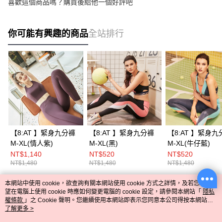
喜歡這個商品嗎？購買後給他一個好評吧
你可能有興趣的商品
全站排行
【8:AT 】緊身九分褲
【8:AT 】緊身九分褲
【8:AT 】緊身九
M-XL(情人紫)
M-XL(黑)
M-XL(牛仔藍)
NT$1,140
NT$520
NT$520
NT$1,480
NT$1,480
NT$1,480
本網站中使用 cookie，欲查詢有關本網站使用 cookie 方式之詳情，及若您不希
熱門標籤
望在電腦上使用 cookie 時應如何變更電腦的 cookie 設定，請參閱本網站「
隱私
權條款
」之 Cookie 聲明。您繼續使用本網站即表示您同意本公司得按本網站使
用條款之 Cookie 聲明使用 cookie。
了解更多 >