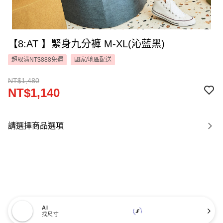
【8:AT 】緊身九分褲 M-XL(沁藍黑)
超取滿NT$888免運
國家/地區配送
NT$1,480
NT$1,140
請選擇商品選項
AI
找尺寸