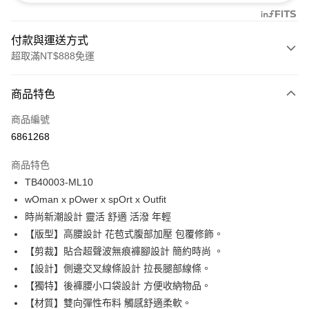
付款與運送方式
超取滿NT$888免運
付款方式
商品特色
信用卡一次付款
商品編號
信用卡分期付款
6861268
3 期 0 利率 每期
NT$380
21家銀行
商品特色
合作金庫商業銀行
第一商業銀行
超商取貨付款
TB40003-ML10
華南商業銀行
彰化商業銀行
wOman x pOwer x spOrt x Outfit
LINE Pay
上海商業儲蓄銀行
台北富邦商業銀行
國泰世華商業銀行
兆豐國際商業銀行
時尚新潮設計 靈活 舒適 活潑 年輕
Apple Pay
臺灣中小企業銀行
台中商業銀行
【版型】高腰設計 花苞式腹部加壓 包覆修飾。
匯豐（台灣）商業銀行
華泰商業銀行
【剪裁】貼合超聲波無痕褲腳設計 簡約時尚 。
悠遊付
聯邦商業銀行
遠東國際商業銀行
【設計】側邊交叉線條設計 拉長腿部線條。
元大商業銀行
永豐商業銀行
全盈+PAY
【獨特】後褲腰小口袋設計 方便收納物品。
玉山商業銀行
星展（台灣）商業銀行
【材質】雙向彈性布料 觸感舒適柔軟。
台新國際商業銀行
中國信託商業銀行
AFTEE先享後付