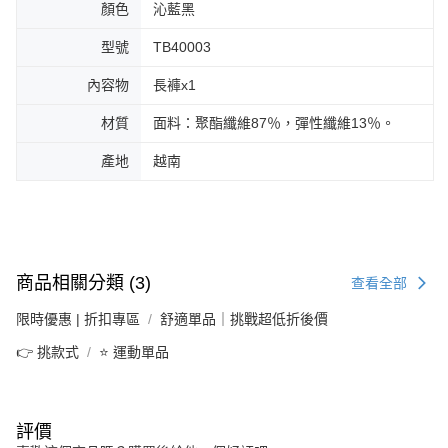
顏色
沁藍黑
型號
TB40003
內容物
長褲x1
材質
面料：聚酯纖維87％，彈性纖維13％。
產地
越南
商品相關分類 (3)
查看全部
限時優惠 | 折扣專區
舒適單品｜挑戰超低折後價
👉 挑款式
⭐ 運動單品
評價