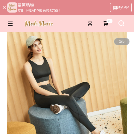
曼黛瑪璉
開啟APP
立即下載APP最高領$700！
0
1
/
5