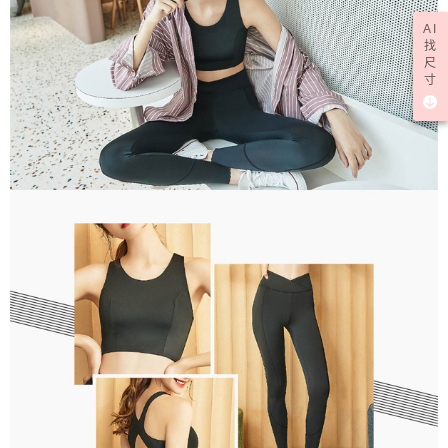
AI
找
尺
寸